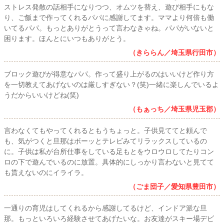
ストレス発散の話相手になりつつ、オムツを替え、遊び相手にもな
り、ご飯まで作ってくれるパパに感謝してます。ママより何倍も働
いてるパパ。もっとありがとうって言わなきゃね。パパがいないと
困ります。ほんとにいつもありがとう。
（きららん／埼玉県行田市）
ブロック遊びが得意なパパ。作って盛り上がるのはいいけど作り方
を一切教えてあげないのは厳しすぎない？(笑)一緒に楽しんでいるよ
うだからいいけどね(笑)
（もぁっち／埼玉県児玉郡）
言わなくてもやってくれるともうちょっと。子供見ててと頼んで
も、気がつくと旦那はボーッとテレビみてリラックスしているの
に。子供は私が台所仕事をしている足もとをウロウロしてたりコン
ロの下で遊んでいるのに放置。具体的にしっかり言わないと見てて
も貰えないのにイライラ。
（ごま団子／愛知県豊田市）
一通りの育児はしてくれるから感謝してるけど、インドア派な旦
那。もっといろいろ経験させてあげたいな。お友達がスキー場デビ