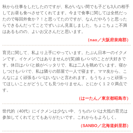
秋から仕事をしだしたのですが、私がいない間でも子ども3人の相手
してお昼も食べさせてくれてます。今まで食事に関しては全然だっ
たので毎回外食か？！と思ってたのですが、なんだやろうと思った
らできるんだってことでずいぶん見直しました。ちょこちょこ不満
はあるものの、よいお父さんだと思います。
（nao／大阪府泉南郡）
育児に関して、私より上手にやっています。たぶん日本一のイクメ
ンです。イケメンではありませんが(笑)娘もパパのことが大好きで
す。休日はパパと娘がベッタリで、私は二人を眺めています。寝か
しつけもパパで、私は隣りの部屋で一人で寝ます。ママ友から、こ
んなによく頑張るパパはいないと言われます。もうちょっと頑張っ
てほしいことがどうしても見つかりません。とにかく１２０満点で
す。
（はーたん／東京都昭島市）
世代的（40代）にイクメンは少ない中、うちのパパは大抵の育児は
参加してくれてとてもありがたいです。これからもよろしく。
（SANBO／北海道斜里郡）