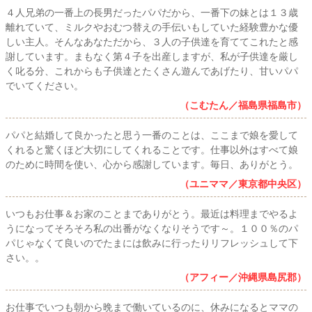
４人兄弟の一番上の長男だったパパだから、一番下の妹とは１３歳
離れていて、ミルクやおむつ替えの手伝いもしていた経験豊かな優
しい主人。そんなあなただから、３人の子供達を育ててこれたと感
謝しています。まもなく第４子を出産しますが、私が子供達を厳し
く叱る分、これからも子供達とたくさん遊んであげたり、甘いパパ
でいてください。
（こむたん／福島県福島市）
パパと結婚して良かったと思う一番のことは、ここまで娘を愛して
くれると驚くほど大切にしてくれることです。仕事以外はすべて娘
のために時間を使い、心から感謝しています。毎日、ありがとう。
（ユニママ／東京都中央区）
いつもお仕事＆お家のことまでありがとう。最近は料理までやるよ
うになってそろそろ私の出番がなくなりそうです～。１００％のパ
パじゃなくて良いのでたまには飲みに行ったりリフレッシュして下
さい。。
（アフィー／沖縄県島尻郡）
お仕事でいつも朝から晩まで働いているのに、休みになるとママの