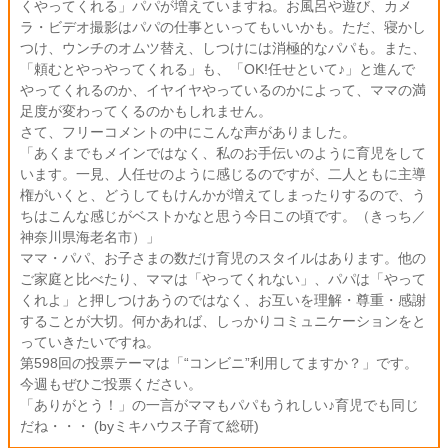
くやってくれる」パパが増えていますね。お風呂や遊び、カメ
ラ・ビデオ撮影はパパの仕事といってもいいかも。ただ、寝かし
つけ、ウンチのオムツ替え、しつけには消極的なパパも。また、
「頼むとやっやってくれる」も、「OK!任せといて♪」と進んで
やってくれるのか、イヤイヤやっているのかによって、ママの満
足度が変わってくるのかもしれません。
さて、フリーコメントの中にこんな声がありました。
「あくまでもメインではなく、私のお手伝いのように育児をして
います。一見、人任せのように感じるのですが、二人ともに主導
権がいくと、どうしてもけんかが増えてしまったりするので、う
ちはこんな感じがベストかなと思う今日この頃です。（きっち／
神奈川県海老名市）」
ママ・パパ、お子さまの数だけ育児のスタイルはあります。他の
ご家庭と比べたり、ママは「やってくれない」、パパは「やって
くれよ」と押しつけあうのではなく、お互いを理解・尊重・感謝
することが大切。何かあれば、しっかりコミュニケーションをと
っていきたいですね。
第598回の投票テーマは「“コンビニ”利用してますか？」です。
今週もぜひご投票ください。
「ありがとう！」の一言がママもパパもうれしい♪育児でも同じ
だね・・・ (byミキハウス子育て総研)