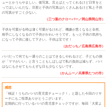
ューとかうらやましい。後写真。言えばとってくれるけど日常をと
ってほしいんだな。旦那と子供の写真はたくさんあるけど私と子供
の写真がすごく少ない。
（三つ葉のクローバー／岡山県岡山市）
子供を可愛がる時は凄く可愛がるけれど、機嫌が悪くなると全然、
相手にしなくなるので子供がかわいそうです。もっと子供の気持ち
になって子供に接して下さい。子供は宝です！
（おだっち／広島県広島市）
パパだって何でも一通りのことはできるしやれるけど、子どもの側
が「ママがいい」と言うこともしばしばで私の負担は減らず、パパ
はなにもさせてもらえずな日も少なくないです。
（かんふー／兵庫県たつの市）
感想
「検証！うちのパパの育児度チェーック！」と題した今回のリサ
ーチにもご投票ありがとうございます。
定期的に行っているパパの育児度チェックですが、毎回「大変よ