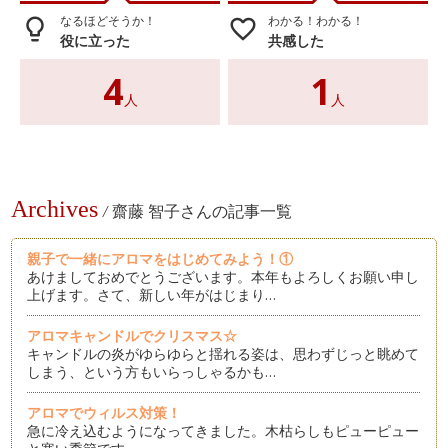
なるほどそうか！
わかる！わかる！
lightbulb_outline
favorite_border
役に立った
共感した
4
1
人
人
Archives
/
齋藤 智子さんの記事一覧
親子で一緒にアロマをはじめてみよう！①
あけましておめでとうございます。本年もよろしくお願い申し
上げます。さて、新しい年がはじまり…
アロマキャンドルでクリスマス☆
キャンドルの炎がゆらゆらと揺れる姿は、思わずじっと眺めて
しまう、という方もいらっしゃるかも…
アロマでウィルス対策！
急に冷え込むようになってきました。木枯らしもピューピュー