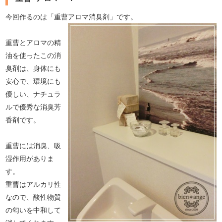
今回作るのは「重曹アロマ消臭剤」です。
重曹とアロマの精
油を使ったこの消
臭剤は、身体にも
安心で、環境にも
優しい、ナチュラ
ルで優秀な消臭芳
香剤です。
重曹には消臭、吸
湿作用がありま
す。
重曹はアルカリ性
なので、酸性物質
の匂いを中和して