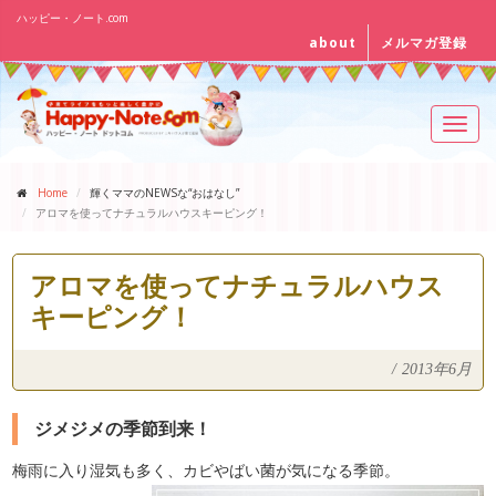
ハッピー・ノート.com
about
メルマガ登録
Toggl
navig
Home
輝くママのNEWSな“おはなし”
アロマを使ってナチュラルハウスキーピング！
アロマを使ってナチュラルハウス
キーピング！
/
2013年6月
ジメジメの季節到来！
梅雨に入り湿気も多く、カビやばい菌が気になる季節。