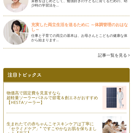
算数をはじめとして、勉強好きの子どもに育てるための、幼
少時の学習法を…
充実した両立生活を送るために ～体調管理のおはな
し～
仕事と子育ての両立の基本は、お母さんとこどもの健康な体
から始まります…
記事一覧を見る
物価高で固定費を見直すなら
超軽量ソーラーパネルで節電＆創エネがおすすめ
【HESTAソーラー】
生まれたての赤ちゃんこそスキンケアは丁寧に
※
「セラミドケア」
ですこやかなお肌を保ちまし