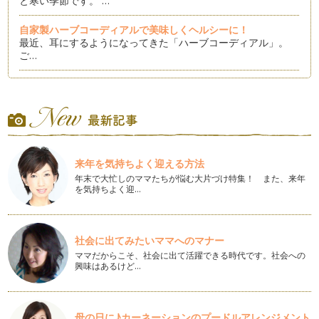
と寒い季節です。 …
自家製ハーブコーディアルで美味しくヘルシーに！
最近、耳にするようになってきた「ハーブコーディアル」。
ご…
アロマで作る秋色リップグロス
暑かった夏から秋へと季節が変わってきました。 秋といえ
ば？ &n…
夏を涼しく！ハーブウォーター活用術！
みなさんは「ハーブウォーター」をご存知でしょうか？ …
来年を気持ちよく迎える方法
年末で大忙しのママたちが悩む大片づけ特集！ また、来年
アロマを使ってナチュラルハウスキーピング！
を気持ちよく迎…
梅雨に入り湿気も多く、カビやばい菌が気になる季節。 今回
は…
気になる赤ちゃん＆キッズの紫外線対策
社会に出てみたいママへのマナー
5月も半ばをすぎました。 この時期気になるのが紫外線。連休
ママだからこそ、社会に出て活躍できる時代です。社会への
前後からどんどん強くなっ…
興味はあるけど…
心地よい眠りを誘う足湯のススメ
新学期が始まりましたね！ この時期はウキウキ、ワク…
母の日に♪カーネーションのプードルアレンジメント