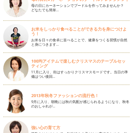
アロマで花粉症対策！
母の日にカーネーションでプードルを作ってみませんか？
どなたでも簡単…
春らしい暖かさがやってきたかと思うと、翌日はまた寒さが逆
戻り… ですが確…
バレンタインにぴったりの甘い香りのリップクリームを作ろ
お米をしっかり食べることができる力を身につけよ
う！
う！
こんにちは！アロマライフ＆空間スタイリストの齋藤智子で
お米を日々の食卓に並べることで、健康をつくる習慣が自然
す。 いよいよバレ…
と身につきます…
五感に響くアロマテラピーを家族みんなで楽しみましょう！
100均アイテムで楽しむクリスマスのテーブルセッ
こんにちは！アロマ空間スタイリスト＆セラピストの齋藤智子
ティング
です。 昨年1年…
11月に入り、街はすっかりクリスマスモードです。当日の準
備はつい後回…
2013年秋冬ファッションの流行色！
9月に入り、朝晩には秋の気配が感じられるようになり、秋冬
のおしゃれが…
強い心の育て方