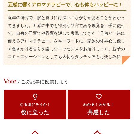
五感に響くアロマテラピーで、心も体もハッピーに！
近年の研究で、脳と香りには深いつながりがあることがわかっ
てきました。五感の中でも特別な器官である嗅覚を上手に使っ
て、自身の子育てや香育を通して実践してきた「子供と一緒に
使えるアロマテラピー」をキーワードに、家族の体や心に優し
く働きかける香りを楽しむエッセンスをお届けします。親子の
コミュニケーションとしても大切なタッチケアもお楽しみに！
Vote
/
この記事に投票しよう
lightbulb_outline
favorite_border
なるほどそうか！
わかる！わかる！
役に立った
共感した