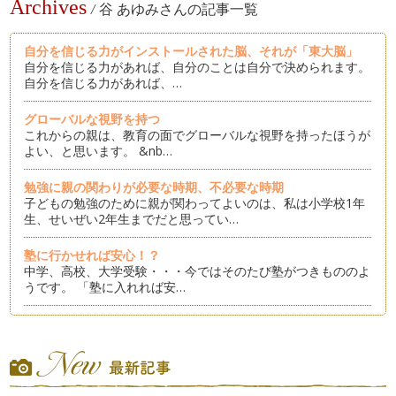
Archives
/
谷 あゆみさんの記事一覧
自分を信じる力がインストールされた脳、それが「東大脳」
自分を信じる力があれば、自分のことは自分で決められます。
自分を信じる力があれば、…
グローバルな視野を持つ
これからの親は、教育の面でグローバルな視野を持ったほうが
よい、と思います。 &nb…
勉強に親の関わりが必要な時期、不必要な時期
子どもの勉強のために親が関わってよいのは、私は小学校1年
生、せいぜい2年生までだと思ってい…
塾に行かせれば安心！？
中学、高校、大学受験・・・今ではそのたび塾がつきもののよ
うです。 「塾に入れれば安…
東大脳はどこにある？その２
東大脳とは、親の言うことをよくきくいい子ではありません。
自分の「やりたい！」「好…
「東大脳はどこにある？」