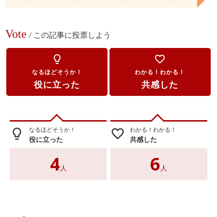
Vote
/
この記事に投票しよう
lightbulb_outline
favorite_border
なるほどそうか！
わかる！わかる！
役に立った
共感した
なるほどそうか！
わかる！わかる！
lightbulb_outline
favorite_border
役に立った
共感した
4
6
人
人