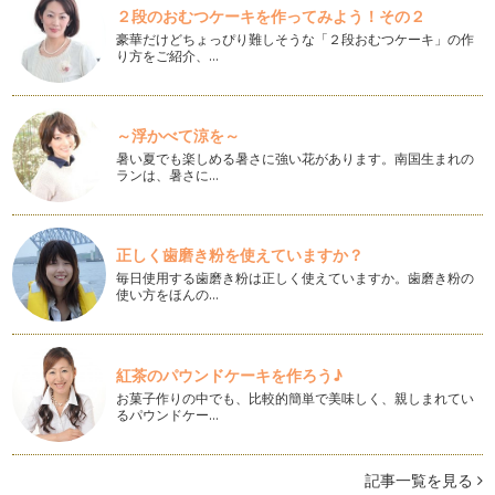
おさんぽに行く！
２段のおむつケーキを作ってみよう！その２
おさんぽは、なぜいいかといえば、五感の刺激がたくさん与え
豪華だけどちょっぴり難しそうな「２段おむつケーキ」の作
られるからです。 五…
り方をご紹介、…
生まれたら話しかける！
五感の刺激の内で最も簡単に最初からできることの一つが「話
しかけること」です。 生ま…
～浮かべて涼を～
暑い夏でも楽しめる暑さに強い花があります。南国生まれの
ランは、暑さに…
明るくよく笑う子にするために
赤ちゃんの記憶は、受精卵になったときから始まっている、と
いう説があります。 そして…
正しく歯磨き粉を使えていますか？
努力できる子に育てる
毎日使用する歯磨き粉は正しく使えていますか。歯磨き粉の
東大脳、東大脳、というと、まるで東大に入る脳、のことのよ
使い方をほんの…
うですが、そう、なにも東大でなくて…
紅茶のパウンドケーキを作ろう♪
お菓子作りの中でも、比較的簡単で美味しく、親しまれてい
るパウンドケー…
記事一覧を見る