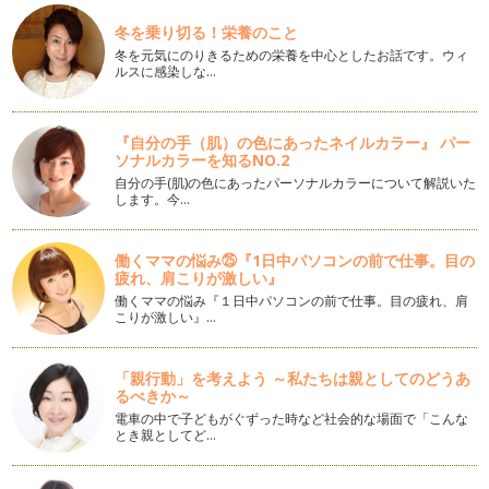
学校では先生の言うことをよくきき、忘れ物はせず、宿題を
冬を乗り切る！栄養のこと
ちゃんとやり、通知表もそ…
冬を元気にのりきるための栄養を中心としたお話です。ウィ
ルスに感染しな…
おおげさのススメ（ほめ方）
新しい年が始まりました。今年はどんなことをやりますか？
さて、今回は東…
『自分の手（肌）の色にあったネイルカラー』 パー
ソナルカラーを知るNO.2
幼児教育の落とし穴
幼児教育について、賛否両論があるかと思います。小さいうち
自分の手(肌)の色にあったパーソナルカラーについて解説いた
します。今…
からの教育は、やったほうがいいのか…
お砂場遊びをさせる
働くママの悩み㉕『1日中パソコンの前で仕事。目の
お砂場、どろんこ、水遊び、大いにさせましょう。なぜなら、
疲れ、肩こりが激しい』
これらは子どもの五感を刺激し、好奇…
働くママの悩み『１日中パソコンの前で仕事。目の疲れ、肩
こりが激しい』…
読み聞かせをする！その２
当たり前のようなことですが、読み聞かせは子どもの語彙を増
やします。普段の会話では出てこない…
「親行動」を考えよう ～私たちは親としてのどうあ
るべきか～
読み聞かせをする！その１
電車の中で子どもがぐずった時など社会的な場面で「こんな
読み聞かせはイメージ力や感性、感受性を養います。 子ども
とき親としてど…
は絵本にかかれた絵や、耳…