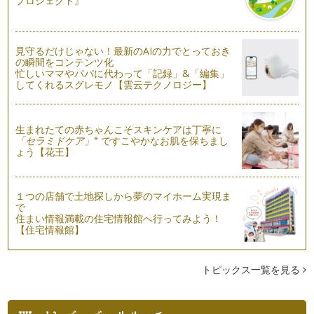
プロジェクト』
見守るだけじゃない！最新のAIの力でとっておき
の瞬間をコンテンツ化
忙しいママやパパに代わって「記録」&「編集」
してくれるスグレモノ【雲云テクノロジー】
生まれたての赤ちゃんこそスキンケアは丁寧に
※
「セラミドケア」
ですこやかなお肌を保ちまし
ょう【花王】
１つの店舗で土地探しから夢のマイホーム実現ま
で
住まい情報満載の住宅情報館へ行ってみよう！
【住宅情報館】
トピックス一覧を見る