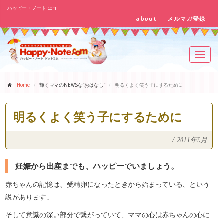
ハッピー・ノート.com
about
メルマガ登録
Toggl
navig
Home
輝くママのNEWSな“おはなし”
明るくよく笑う子にするために
明るくよく笑う子にするために
/
2011年9月
妊娠から出産までも、ハッピーでいましょう。
赤ちゃんの記憶は、受精卵になったときから始まっている、という
説があります。
そして意識の深い部分で繋がっていて、ママの心は赤ちゃんの心に