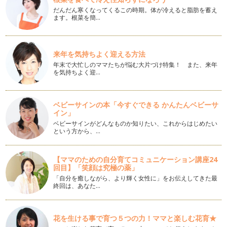
だんだん寒くなってくるこの時期。体が冷えると脂肪を蓄え
ます。根菜を簡…
来年を気持ちよく迎える方法
年末で大忙しのママたちが悩む大片づけ特集！ また、来年
を気持ちよく迎…
ベビーサインの本「今すぐできる かんたんベビーサ
イン」
ベビーサインがどんなものか知りたい、これからはじめたい
という方から、…
【ママのための自分育てコミュニケーション講座24
回目】「笑顔は究極の薬」
「自分を癒しながら、より輝く女性に」をお伝えしてきた最
終回は、あなた…
花を生ける事で育つ５つの力！ママと楽しむ花育★