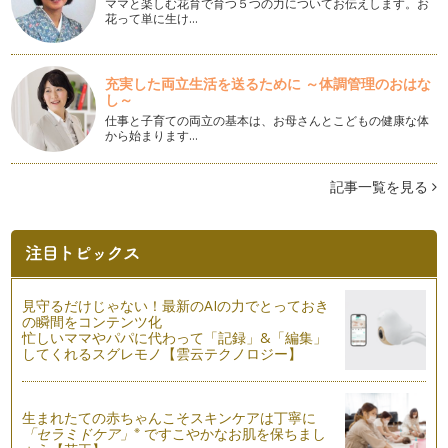
ママと楽しむ花育で育つ５つの力についてお伝えします。お
花って単に生け…
充実した両立生活を送るために ～体調管理のおはな
し～
仕事と子育ての両立の基本は、お母さんとこどもの健康な体
から始まります…
記事一覧を見る
見守るだけじゃない！最新のAIの力でとっておき
の瞬間をコンテンツ化
忙しいママやパパに代わって「記録」&「編集」
してくれるスグレモノ【雲云テクノロジー】
生まれたての赤ちゃんこそスキンケアは丁寧に
※
「セラミドケア」
ですこやかなお肌を保ちまし