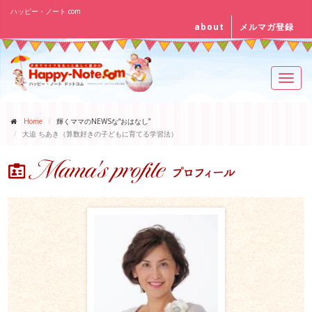
ハッピー・ノート.com
about
メルマガ登録
Toggl
navig
Home
輝くママのNEWSな“おはなし”
大迫 ちあき（算数好きの子どもに育てる学習法）