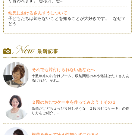
く言われます。 思考力、想…
幼児におけるさんすうについて
子どもたちは知らないことを知ることが大好きです。 なぜ？
どう…
五感を使って学習しましょう
学習というと、なんだか紙と鉛筆を持って、机の前に座るイメ
ージがありませんか？ &n…
子どもに使ってはいけない言葉と使っていい言葉
今まで、一年間にわたり、「算数好きの子どもを育てるため
それでも片付けられないあなたへ
の」さまざまな方法を書いてまいりまし…
十数年来の片付けブーム。収納関連の本や雑誌はたくさんあ
るけれど、それ…
２段のおむつケーキを作ってみよう！その２
豪華だけどちょっぴり難しそうな「２段おむつケーキ」の作
り方をご紹介、…
根菜を食べて冷え性知らずになろう