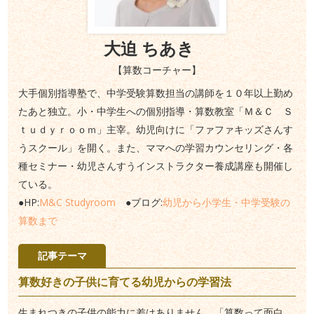
大迫 ちあき
【算数コーチャー】
大手個別指導塾で、中学受験算数担当の講師を１０年以上勤め
たあと独立。小・中学生への個別指導・算数教室「Ｍ＆Ｃ Ｓ
ｔｕｄｙｒｏｏｍ」主宰。幼児向けに「ファファキッズさんす
うスクール」を開く。また、ママへの学習カウンセリング・各
種セミナー・幼児さんすうインストラクター養成講座も開催し
ている。
●HP:
M&C Studyroom
●ブログ:
幼児から小学生・中学受験の
算数まで
記事テーマ
算数好きの子供に育てる幼児からの学習法
生まれつきの子供の能力に差はありません。「算数って面白