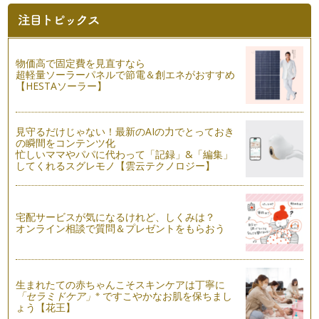
物価高で固定費を見直すなら
超軽量ソーラーパネルで節電＆創エネがおすすめ
【HESTAソーラー】
見守るだけじゃない！最新のAIの力でとっておき
の瞬間をコンテンツ化
忙しいママやパパに代わって「記録」&「編集」
してくれるスグレモノ【雲云テクノロジー】
宅配サービスが気になるけれど、しくみは？
オンライン相談で質問＆プレゼントをもらおう
生まれたての赤ちゃんこそスキンケアは丁寧に
※
「セラミドケア」
ですこやかなお肌を保ちまし
ょう【花王】