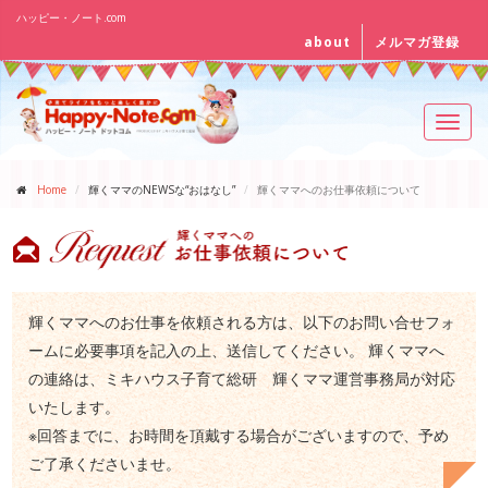
ハッピー・ノート.com
about
メルマガ登録
Toggl
navig
Home
輝くママのNEWSな“おはなし”
輝くママへのお仕事依頼について
輝くママへのお仕事を依頼される方は、以下のお問い合せフォ
ームに必要事項を記入の上、送信してください。 輝くママへ
の連絡は、ミキハウス子育て総研 輝くママ運営事務局が対応
いたします。
※回答までに、お時間を頂戴する場合がございますので、予め
ご了承くださいませ。