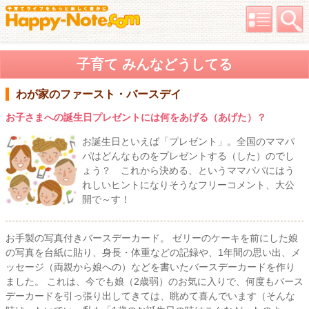
子育て みんなどうしてる
わが家のファースト・バースデイ
お子さまへの誕生日プレゼントには何をあげる（あげた）？
お誕生日といえば「プレゼント」。全国のママパ
パはどんなものをプレゼントする（した）のでし
ょう？ これから決める、というママパパにはう
れしいヒントになりそうなフリーコメント、大公
開で～す！
お手製の写真付きバースデーカード。 ゼリーのケーキを前にした娘
の写真を台紙に貼り、身長・体重などの記録や、1年間の思い出、メ
ッセージ（両親から娘への）などを書いたバースデーカードを作り
ました。 これは、今でも娘（2歳弱）のお気に入りで、何度もバース
デーカードを引っ張り出してきては、眺めて喜んでいます（そんな