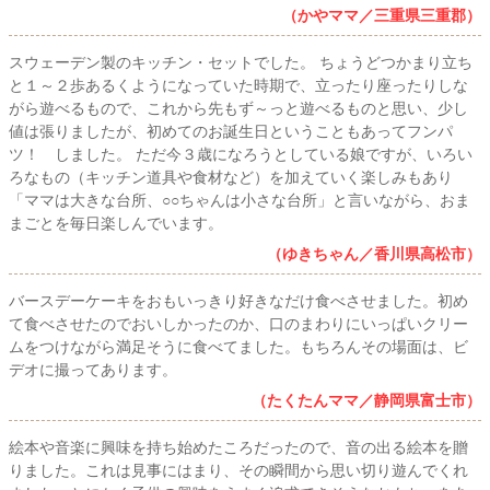
（かやママ／三重県三重郡）
スウェーデン製のキッチン・セットでした。 ちょうどつかまり立ち
と１～２歩あるくようになっていた時期で、立ったり座ったりしな
がら遊べるもので、これから先もず～っと遊べるものと思い、少し
値は張りましたが、初めてのお誕生日ということもあってフンパ
ツ！ しました。 ただ今３歳になろうとしている娘ですが、いろい
ろなもの（キッチン道具や食材など）を加えていく楽しみもあり
「ママは大きな台所、○○ちゃんは小さな台所」と言いながら、おま
まごとを毎日楽しんでいます。
（ゆきちゃん／香川県高松市）
バースデーケーキをおもいっきり好きなだけ食べさせました。初め
て食べさせたのでおいしかったのか、口のまわりにいっぱいクリー
ムをつけながら満足そうに食べてました。もちろんその場面は、ビ
デオに撮ってあります。
（たくたんママ／静岡県富士市）
絵本や音楽に興味を持ち始めたころだったので、音の出る絵本を贈
りました。これは見事にはまり、その瞬間から思い切り遊んでくれ