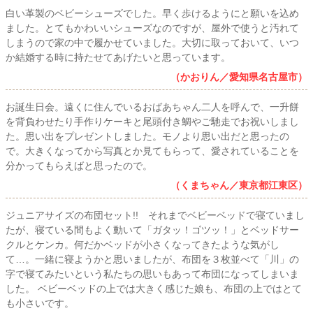
白い革製のベビーシューズでした。早く歩けるようにと願いを込め
ました。とてもかわいいシューズなのですが、屋外で使うと汚れて
しまうので家の中で履かせていました。大切に取っておいて、いつ
か結婚する時に持たせてあげたいと思っています。
（かおりん／愛知県名古屋市）
お誕生日会。遠くに住んでいるおばあちゃん二人を呼んで、一升餅
を背負わせたり手作りケーキと尾頭付き鯛やご馳走でお祝いしまし
た。思い出をプレゼントしました。モノより思い出だと思ったの
で。大きくなってから写真とか見てもらって、愛されていることを
分かってもらえばと思ったので。
（くまちゃん／東京都江東区）
ジュニアサイズの布団セット!! それまでベビーベッドで寝ていまし
たが、寝ている間もよく動いて「ガタッ！ゴツッ！」とベッドサー
クルとケンカ。何だかベッドが小さくなってきたような気がし
て…。一緒に寝ようかと思いましたが、布団を３枚並べて「川」の
字で寝てみたいという私たちの思いもあって布団になってしまいま
した。 ベビーベッドの上では大きく感じた娘も、布団の上ではとて
も小さいです。