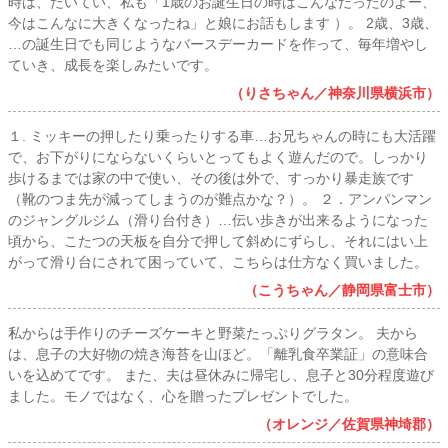
時は、たいてい、私も「1歳のお誕生日の時はこんなだったのよー、
今はこんなに大きくなったね」と娘にお話もします ）。 2歳、3歳、
…の誕生日でも同じようなバースデーカードを作って、毎年増やし
ていき、成長を楽しみたいです。
（りさちゃん／神奈川県横浜市）
１. ミッキーの押したり乗ったりする車…お兄ちゃんの時にも大活躍
で、お下がりにならないくらいとってもよく遊んだので。しっかり
歩けるまでは家の中で使い、その後は外で、すっかり暴走族です
（靴のつま先が減ってしまうのが難点かな？）。 ２．アンパンマン
のジャングルジム（滑り台付き）…伝い歩きが出来るようになった
頃から、こたつの天板を自分で押して斜めにずらし、それにはい上
がって滑り台にされて困っていて、こちらは仕方なく買いました。
（こうちゃん／静岡県富士市）
私からは手作りのチーズケーキと野菜たっぷりグラタン。 夫から
は、息子の大好物の焼き海苔を山ほど。「離乳食卒業証」の意味合
いを込めてです。 また、夫は昼休みに帰宅し、息子と30分程度遊び
ました。モノではなく、心を贈ったプレゼントでした。
（オレンジ／佐賀県神埼郡）