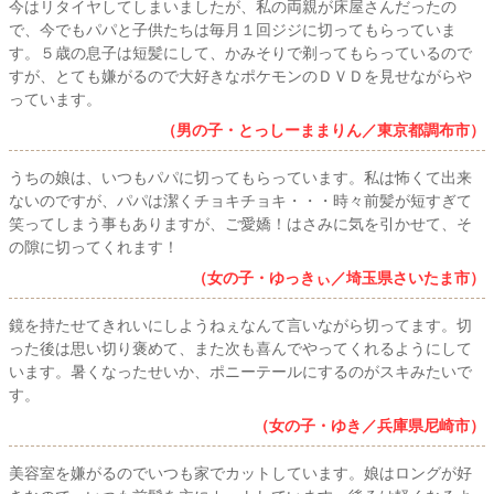
今はリタイヤしてしまいましたが、私の両親が床屋さんだったの
で、今でもパパと子供たちは毎月１回ジジに切ってもらっていま
す。５歳の息子は短髪にして、かみそりで剃ってもらっているので
すが、とても嫌がるので大好きなポケモンのＤＶＤを見せながらや
っています。
（男の子・とっしーままりん／東京都調布市）
うちの娘は、いつもパパに切ってもらっています。私は怖くて出来
ないのですが、パパは潔くチョキチョキ・・・時々前髪が短すぎて
笑ってしまう事もありますが、ご愛嬌！はさみに気を引かせて、そ
の隙に切ってくれます！
（女の子・ゆっきぃ／埼玉県さいたま市）
鏡を持たせてきれいにしようねぇなんて言いながら切ってます。切
った後は思い切り褒めて、また次も喜んでやってくれるようにして
います。暑くなったせいか、ポニーテールにするのがスキみたいで
す。
（女の子・ゆき／兵庫県尼崎市）
美容室を嫌がるのでいつも家でカットしています。娘はロングが好