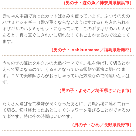
（男の子・森の魚／神奈川県横浜市）
赤ちゃん本舗で買ったカットばさみを使っています。ふつうの刃の
ハサミとシャギー（髪が重くならないようにすける）を入れられる
ギザギザのハサミがセットになっていて、このギザギザのハサミが
あると、真っ直ぐにきれいに切れなくてもごまかせるので役立って
ます。
（男の子・joshkunmama／福島県岩瀬郡）
うちの子の髪はクルクルの天然パーマです。毛を伸ばして切るとか
えって変になるので、くるんとなっている状態で豪快に切ってま
す。ＴＶで美容師さんがおっしゃっていた方法なので間違いないは
ず。
（男の子・よそこ／埼玉県さいたま市）
たくさん遊ばせて機嫌が良くなったあとに、お風呂場に連れて行っ
て切る。切り終わったあとにすぐシャワーを浴びることができるの
で楽です。特に今の時期はいいです。
（男の子・ひめ／長野県長野市）