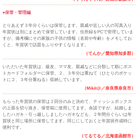
●保管・管理編
とりあえず３年分くらいは保管します。親戚や近しい人の写真入り
年賀状は別にまとめて保管しています。住所録をPCで管理していま
すが、備考欄にその家族の子供の情報（名前や年齢）をメモしてお
くと、年賀状で話題をふりやすくなります。
（てんか／愛知県知多郡）
いただいた年賀状は、級友、ママ友、親戚などに分類して順にポス
トカードフォルダーに保管。２、３年分は重ねて（ひとりのポケッ
トに２、３年分重ねる）収納しています。
（Mikit@／奈良県奈良市）
もらった年賀状の保管は２回分のみと決めて、ティッシュボックス
の上面を切り抜き、保管箱に使用してます。余談ですが、結婚しま
したハガキ・引っ越ししましたハガキなども、２年間分ぐらいは年
賀状と同じ場所に保管してます。同じにしておくと年賀状作成時に
便利です。
（てるてる／北海道函館市）