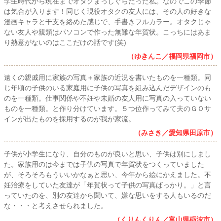
学生時代から現在までオタクまっしぐらだった私。なのでこの季節
は気合が入ります！同じく現役オタクの友人には、その人の好きな
漫画キャラと干支を絡めた感じで、手書きフルカラー。オタクじゃ
ない友人や親類はパソコンで作った無難な年賀状。こっちにはあま
り熱意がないのはここだけの話です(笑)
（ゆきんこ／福岡県福岡市）
遠くの親戚用に家族の写真＋家族の近況を書いたものを一種類。同
じ年頃の子供のいる家庭用に子供の写真を組み込んだデザインのも
のを一種類。仕事関係や不妊や未婚の友人用に写真の入っていない
ものを一種類。と作り分けています。５つ位作ってみて夫のＧＯサ
インが出たものを採用するのが我が家流。
（みさき／愛知県田原市）
子供が小学生になり、自分のものが良いと思い、子供は別にしまし
た。家族用のは今までは子供の写真で年賀状をつくっていました
が、そろそろもういいかなぁと思い、今年から絵にかえました。不
妊治療をしていた友達が「年賀状って子供の写真ばっかり。」と言
っていたのを、別の友達から聞いて、嫌な思いをする人もいるのだ
な・・・と考えさせられました。
（くりんくりん／富山県砺波市）