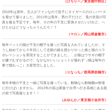
（けろりー／東京都中野区）
2010年は寅年。主人がファンなので息子にタイガースのロンパース
を着せて撮りました。2011年は兎年。男の子だけど、兎の衣装の写
真を撮る予定です。毎年、その年の干支に変身させたいけれど、へ
びとかはどうなっちゃうんだろ！？
（マロン／岡山県倉敷市）
毎年ペットの猫が干支の帽子を被った写真を入れていましたが、そ
うし始めてから５年目にして念願の娘を授かりやっと娘と猫のコラ
ボレーションを実現することができました。…が娘はウサギの帽子
が嫌でむずがるので、なかなかいいショットが撮れず（猫は毎年の
事で慣れっこ）大変苦労しました。
（りなっち／群馬県前橋市）
毎年本物の干支と一緒に写真を撮っている。動物なら動物園or牧場
に行けばいますから。 2012年の辰は家族で台湾へ行き高雄にある龍
の前で写真撮ります！！
（みゆんか／東京都小金井市）