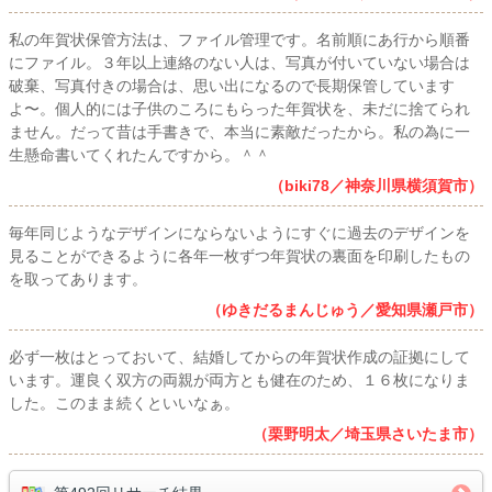
私の年賀状保管方法は、ファイル管理です。名前順にあ行から順番
にファイル。３年以上連絡のない人は、写真が付いていない場合は
破棄、写真付きの場合は、思い出になるので長期保管しています
よ〜。個人的には子供のころにもらった年賀状を、未だに捨てられ
ません。だって昔は手書きで、本当に素敵だったから。私の為に一
生懸命書いてくれたんですから。＾＾
（biki78／神奈川県横須賀市）
毎年同じようなデザインにならないようにすぐに過去のデザインを
見ることができるように各年一枚ずつ年賀状の裏面を印刷したもの
を取ってあります。
（ゆきだるまんじゅう／愛知県瀬戸市）
必ず一枚はとっておいて、結婚してからの年賀状作成の証拠にして
います。運良く双方の両親が両方とも健在のため、１６枚になりま
した。このまま続くといいなぁ。
（栗野明太／埼玉県さいたま市）