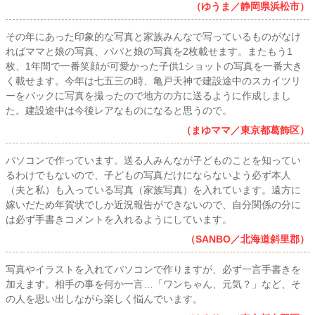
（ゆうま／静岡県浜松市）
その年にあった印象的な写真と家族みんなで写っているものがなけ
ればママと娘の写真、パパと娘の写真を2枚載せます。またもう1
枚、1年間で一番笑顔が可愛かった子供1ショットの写真を一番大き
く載せます。今年は七五三の時、亀戸天神で建設途中のスカイツリ
ーをバックに写真を撮ったので地方の方に送るように作成しまし
た。建設途中は今後レアなものになると思うので。
（まゆママ／東京都葛飾区）
パソコンで作っています。送る人みんなが子どものことを知ってい
るわけでもないので、子どもの写真だけにならないよう必ず本人
（夫と私）も入っている写真（家族写真）を入れています。遠方に
嫁いだため年賀状でしか近況報告ができないので、自分関係の分に
は必ず手書きコメントを入れるようにしています。
（SANBO／北海道斜里郡）
写真やイラストを入れてパソコンで作りますが、必ず一言手書きを
加えます。相手の事を何か一言…「ワンちゃん、元気？」など、そ
の人を思い出しながら楽しく悩んでいます。