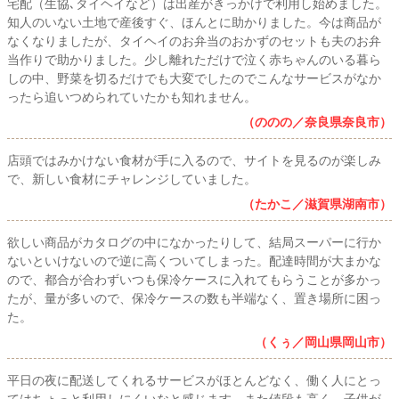
宅配（生協､タイヘイなど）は出産がきっかけで利用し始めました。
知人のいない土地で産後すぐ、ほんとに助かりました。今は商品が
なくなりましたが、タイヘイのお弁当のおかずのセットも夫のお弁
当作りで助かりました。少し離れただけで泣く赤ちゃんのいる暮ら
しの中、野菜を切るだけでも大変でしたのでこんなサービスがなか
ったら追いつめられていたかも知れません。
（ののの／奈良県奈良市）
店頭ではみかけない食材が手に入るので、サイトを見るのが楽しみ
で、新しい食材にチャレンジしていました。
（たかこ／滋賀県湖南市）
欲しい商品がカタログの中になかったりして、結局スーパーに行か
ないといけないので逆に高くついてしまった。配達時間が大まかな
ので、都合が合わずいつも保冷ケースに入れてもらうことが多かっ
たが、量が多いので、保冷ケースの数も半端なく、置き場所に困っ
た。
（くぅ／岡山県岡山市）
平日の夜に配送してくれるサービスがほとんどなく、働く人にとっ