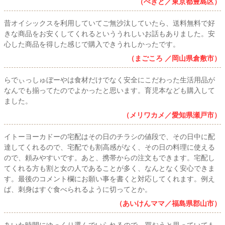
（ぺきと／東京都豊島区）
昔オイシックスを利用していてご無沙汰していたら、送料無料で好
きな商品をお安くしてくれるといううれしいお話もありました。安
心した商品を得した感じで購入できうれしかったです。
（まごころ ／岡山県倉敷市）
らでぃっしゅぼーやは食材だけでなく安全にこだわった生活用品が
なんでも揃ってたのでよかったと思います。育児本なども購入して
ました。
（メリワカメ／愛知県瀬戸市）
イトーヨーカドーの宅配はその日のチラシの値段で、その日中に配
達してくれるので、宅配でも割高感がなく、その日の料理に使える
ので、頼みやすいです。あと、携帯からの注文もできます。宅配し
てくれる方も割と女の人であることが多く、なんとなく安心できま
す。最後のコメント欄にお願い事を書くと対応してくれます。例え
ば、刺身はすぐ食べられるように切ってとか。
（あいけんママ／福島県郡山市）