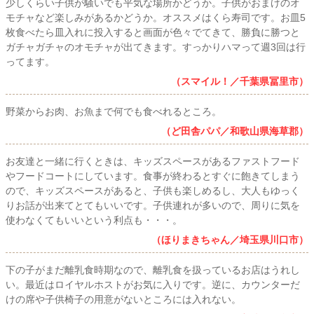
少しくらい子供が騒いでも平気な場所かどうか。子供がおまけのオ
モチャなど楽しみがあるかどうか。オススメはくら寿司です。お皿5
枚食べたら皿入れに投入すると画面が色々でてきて、勝負に勝つと
ガチャガチャのオモチャが出てきます。すっかりハマって週3回は行
ってます。
（スマイル！／千葉県冨里市）
野菜からお肉、お魚まで何でも食べれるところ。
（ど田舎パパ／和歌山県海草郡）
お友達と一緒に行くときは、キッズスペースがあるファストフード
やフードコートにしています。食事が終わるとすぐに飽きてしまう
ので、キッズスペースがあると、子供も楽しめるし、大人もゆっく
りお話が出来てとてもいいです。子供連れが多いので、周りに気を
使わなくてもいいという利点も・・・。
（ほりまきちゃん／埼玉県川口市）
下の子がまだ離乳食時期なので、離乳食を扱っているお店はうれし
い。最近はロイヤルホストがお気に入りです。逆に、カウンターだ
けの席や子供椅子の用意がないところには入れない。