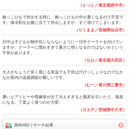
（とっと／東京都府中市）
抱っこひもで外出する時に、抱っこひもの中が暑くなるので不安で
す。保冷剤をお腹に当てて外出しますが、すぐ溶けてしまいます。
（りくまま／宮城県仙台市）
日中は子どもが熱中症にならないように一日中クーラーを付けてい
ますが、クーラーに慣れすぎて暑さに弱くなるのではないかという
不安があります。
（ちひ／東京都大田区）
大人がちょうど良く感じる室温でも子供は汗びっしょりなのでなか
なか室内の温度調節が難しいです。
（むー／香川県三豊市）
暑いとアトピーや蕁麻疹が出て冷えすぎると風邪を引いたり、喘息
になる。丁度よく保つのが大変。
（カエデ／茨城県牛久市）
第804回リサーチ結果