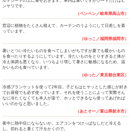
ルドシートの上に乗せおきます。車内は暑いですがシートだけはヒ
ンヤリです。
（ベンベン／岐阜県高山市）
窓辺に植物をたくさん植えて、カーテンのうようにして日差しを遮
っています。
（ゆっこ／福岡県福岡市）
暑いとつい冷たいものを食べてしまいがちですが夏でも暖かいもの
を食べたりするようにしています。冷たいものをとりすぎると体が
冷え体調も悪くなり、いつもより増して暑さに敏感になるため、温
かいものも食べています。
（ゆった／東京都台東区）
冷感ブランケットを使って2年目。子どもはヒヤッとした感じが好き
でお昼寝でも必ず使っています。それを使うことによって実際そん
なに冷たくなくても本人が楽で、ホッとできるなら使ってあげれば
いいのかなと思いました。
（あとそー／富山県射水市）
夜中に熱中症にならないか。エアコンをつけっぱなしだと冷える
し、切れると暑くて汗をかくので。