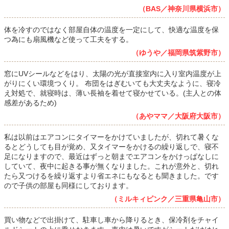
（BAS／神奈川県横浜市）
体を冷すのではなく部屋自体の温度を一定にして、快適な温度を保
つ為にも扇風機など使って工夫をする。
（ゆうや／福岡県筑紫野市）
窓にUVシールなどをはり、太陽の光が直接室内に入り室内温度が上
がりにくい環境つくり。 布団をはぎむいても大丈夫なように、寝冷
え対処で、就寝時は、薄い長袖を着せて寝かせている。(主人との体
感差があるため)
（あやママ／大阪府大阪市）
私は以前はエアコンにタイマーをかけていましたが、切れて暑くな
るとどうしても目が覚め、又タイマーをかけるの繰り返しで、寝不
足になりますので、最近はずっと朝までエアコンをかけっぱなしに
していて、夜中に起きる事が無くなりました。これが意外と、切れ
たら又つけるを繰り返すより省エネにもなるとも聞きました。です
ので子供の部屋も同様にしております。
（ミルキィピンク／三重県亀山市）
買い物などで出掛けて、駐車し車から降りるとき、保冷剤をチャイ