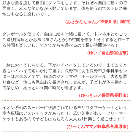
好きな曲を流して自由にダンスをします。それぞれ自由に動くので
面白く、みんな笑いながら動いています。体を使うのでストレス発
散にもなるし楽しいです。
(おさかなちゃん／神奈川県川崎市)
ダンボールを使って、自由に絵を一緒に書いて、トンネルとかごっ
こ遊び(病院とかお風呂屋さんとか)の空間を作る！そうすると作って
る時間も楽しいし、できてからも遊べるので長い時間遊べる！
（ゆい／富山県富山市）
一緒におそうじをする。下がハイハイをしているので、まてまてと
親もハイハイで追いかけて遊ぶ。長野市にある長野市少年科学セン
ターはおススメです。鉄道のジオラマや、ボールプール、大きな滑
り台など、他にも沢山あり書ききれませんが、子どもが体を動かし
て楽しめ、あっという間に時間が過ぎます。
（ゆっきぃ／長野県長野市）
イオン系列のスーパーに併設されているモリワクマーケットという
室内広場はアスレチックがあったり、広い芝生があり、フリーマー
ケットもあるので子どもはもちろん大人も1日楽しく過ごせます！
（ひーくんママ／岐阜県各務原市）