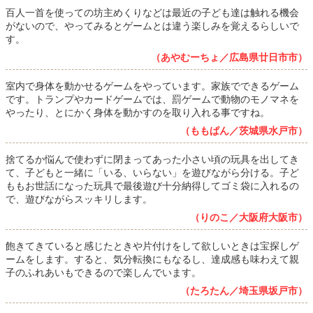
百人一首を使っての坊主めくりなどは最近の子ども達は触れる機会
がないので、やってみるとゲームとは違う楽しみを覚えるらしいで
す。
（あやむーちょ／広島県廿日市市）
室内で身体を動かせるゲームをやっています。家族でできるゲーム
です。トランプやカードゲームでは、罰ゲームで動物のモノマネを
やったり、とにかく身体を動かすのを取り入れる事ですね。
（ももぱん／茨城県水戸市）
捨てるか悩んで使わずに閉まってあった小さい頃の玩具を出してき
て、子どもと一緒に「いる、いらない」を遊びながら分ける。子ど
ももお世話になった玩具で最後遊び十分納得してゴミ袋に入れるの
で、遊びながらスッキリします。
（りのこ／大阪府大阪市）
飽きてきていると感じたときや片付けをして欲しいときは宝探しゲ
ームをします。すると、気分転換にもなるし、達成感も味わえて親
子のふれあいもできるので楽しんでいます。
（たろたん／埼玉県坂戸市）