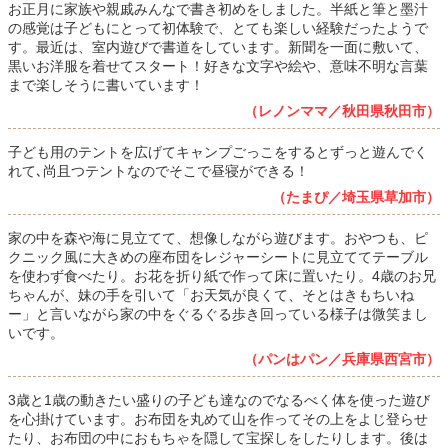
お正月に家族や親戚みんなで書き初めをしました。半紙と筆と墨汁
の感覚は子どもにとって初体験で、とても楽しい経験だったようで
す。最近は、室内遊びで書道をしています。新聞を一面に敷いて、
黒いお洋服を着せてスタート！好きな文字や絵や、意味不明な言葉
まで楽しそうに書いています！
（レノンママ／秋田県秋田市）
子ども用のテントを広げてキャンプごっこをするとずっと遊んでく
れて､尚且つテントなのでそこで昼寝ができる！
（たまぴ／埼玉県草加市）
家の中を森や海に見立てて、想像しながら遊びます。おやつも、ピ
クニック風に大きめの座布団をレジャーシートに見立ててテーブル
を使わず食べたり。お花を折り紙で作って床に置いたり。4歳のお兄
ちゃんが、妹の手を引いて「お天気が良くて、そとはきもちいね
ー」と言いながら家の中をぐるぐる歩き回っている様子は微笑まし
いです。
（パンはパン／兵庫県西宮市）
3歳と1歳の動きたい盛りの子ども達なのでなるべく体を使った遊び
を心掛けています。お布団を丸めて山を作ってその上をよじ登らせ
たり、お布団の中におもちゃを隠して宝探しをしたりします。後は