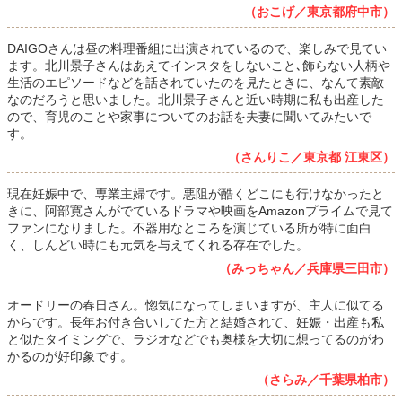
（おこげ／東京都府中市）
DAIGOさんは昼の料理番組に出演されているので、楽しみで見てい
ます。北川景子さんはあえてインスタをしないこと､飾らない人柄や
生活のエピソードなどを話されていたのを見たときに、なんて素敵
なのだろうと思いました。北川景子さんと近い時期に私も出産した
ので、育児のことや家事についてのお話を夫妻に聞いてみたいで
す。
（さんりこ／東京都 江東区）
現在妊娠中で、専業主婦です。悪阻が酷くどこにも行けなかったと
きに、阿部寛さんがでているドラマや映画をAmazonプライムで見て
ファンになりました。不器用なところを演じている所が特に面白
く、しんどい時にも元気を与えてくれる存在でした。
（みっちゃん／兵庫県三田市）
オードリーの春日さん。惚気になってしまいますが、主人に似てる
からです。長年お付き合いしてた方と結婚されて、妊娠・出産も私
と似たタイミングで、ラジオなどでも奥様を大切に想ってるのがわ
かるのが好印象です。
（さらみ／千葉県柏市）