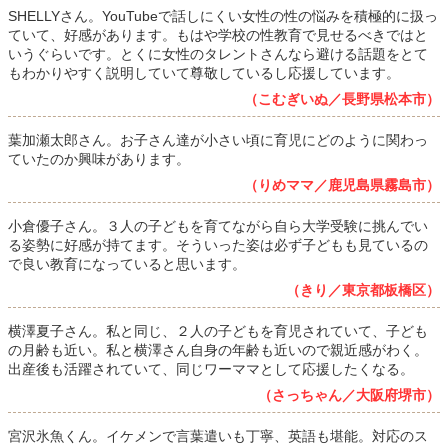
SHELLYさん。YouTubeで話しにくい女性の性の悩みを積極的に扱っ
ていて、好感があります。もはや学校の性教育で見せるべきではと
いうぐらいです。とくに女性のタレントさんなら避ける話題をとて
もわかりやすく説明していて尊敬しているし応援しています。
（こむぎいぬ／長野県松本市）
葉加瀬太郎さん。お子さん達が小さい頃に育児にどのように関わっ
ていたのか興味があります。
（りめママ／鹿児島県霧島市）
小倉優子さん。３人の子どもを育てながら自ら大学受験に挑んでい
る姿勢に好感が持てます。そういった姿は必ず子どもも見ているの
で良い教育になっていると思います。
（きり／東京都板橋区）
横澤夏子さん。私と同じ、２人の子どもを育児されていて、子ども
の月齢も近い。私と横澤さん自身の年齢も近いので親近感がわく。
出産後も活躍されていて、同じワーママとして応援したくなる。
（さっちゃん／大阪府堺市）
宮沢氷魚くん。イケメンで言葉遣いも丁寧、英語も堪能。対応のス