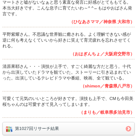
マートさと嘘がないなぁと思う素直な発言に好感がとてももてる。
本当大好きです。こんな息子に育てたいわ～^ ^←もはやおばさん発
言です。
（ひなあさママ／神奈県 大和市）
平野紫耀さん。不思議な世界観に癒される。よく理解できない感が
逆に何も考えなくていいから好きに笑えて育児疲れを忘れさせてく
れる。
（おはぎんちょ／大阪府交野市）
清原果耶さん・・・演技が上手で、すごく綺麗な方だと思う。十代
から出演していたドラマを観ていた。ストーリーに引き込まれてい
った。出演しているテレビドラマや番組、映画、全て観ている。
（shimon／青森県八戸市）
可愛くて元気のいいところが好きです。演技も上手で、CMも今田美
桜ちゃんのは可愛すぎて見入ってしまいます。
（まりも／岐阜県多治見市）
第1027回リサーチ結果