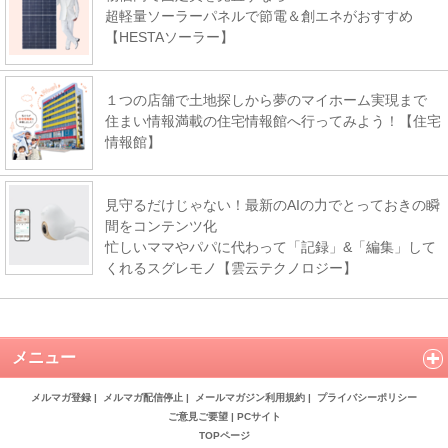
超軽量ソーラーパネルで節電＆創エネがおすすめ
【HESTAソーラー】
１つの店舗で土地探しから夢のマイホーム実現まで
住まい情報満載の住宅情報館へ行ってみよう！【住宅
情報館】
見守るだけじゃない！最新のAIの力でとっておきの瞬
間をコンテンツ化
忙しいママやパパに代わって「記録」&「編集」して
くれるスグレモノ【雲云テクノロジー】
メニュー
メルマガ登録
|
メルマガ配信停止
|
メールマガジン利用規約
|
プライバシーポリシー
ご意見ご要望
|
PCサイト
TOPページ