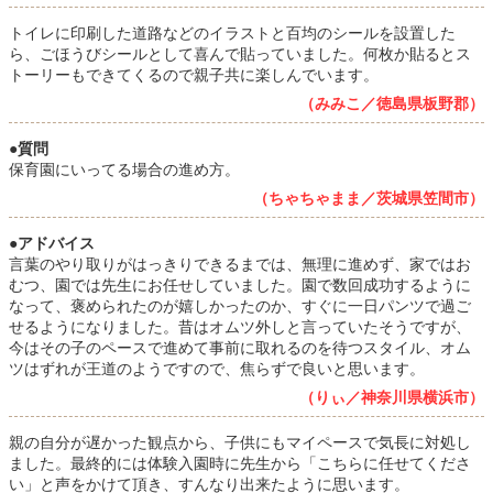
トイレに印刷した道路などのイラストと百均のシールを設置した
ら、ごほうびシールとして喜んで貼っていました。何枚か貼るとス
トーリーもできてくるので親子共に楽しんでいます。
（みみこ／徳島県板野郡）
●質問
保育園にいってる場合の進め方。
（ちゃちゃまま／茨城県笠間市）
●アドバイス
言葉のやり取りがはっきりできるまでは、無理に進めず、家ではお
むつ、園では先生にお任せしていました。園で数回成功するように
なって、褒められたのが嬉しかったのか、すぐに一日パンツで過ご
せるようになりました。昔はオムツ外しと言っていたそうですが、
今はその子のペースで進めて事前に取れるのを待つスタイル、オム
ツはずれが王道のようですので、焦らずで良いと思います。
（りぃ／神奈川県横浜市）
親の自分が遅かった観点から、子供にもマイペースで気長に対処し
ました。最終的には体験入園時に先生から「こちらに任せてくださ
い」と声をかけて頂き、すんなり出来たように思います。