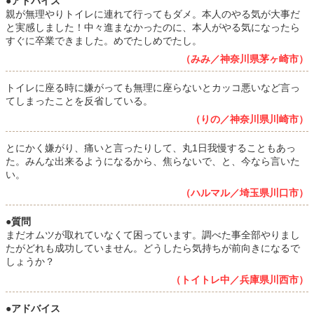
●アドバイス
親が無理やりトイレに連れて行ってもダメ。本人のやる気が大事だ
と実感しました！中々進まなかったのに、本人がやる気になったら
すぐに卒業できました。めでたしめでたし。
（みみ／神奈川県茅ヶ崎市）
トイレに座る時に嫌がっても無理に座らないとカッコ悪いなど言っ
てしまったことを反省している。
（りの／神奈川県川崎市）
とにかく嫌がり、痛いと言ったりして、丸1日我慢することもあっ
た。みんな出来るようになるから、焦らないで、と、今なら言いた
い。
（ハルマル／埼玉県川口市）
●質問
まだオムツが取れていなくて困っています。調べた事全部やりまし
たがどれも成功していません。どうしたら気持ちが前向きになるで
しょうか？
（トイトレ中／兵庫県川西市）
●アドバイス