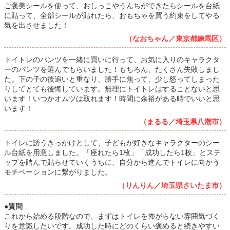
ご褒美シールを使って、おしっこやうんちができたらシールを台紙
に貼って、全部シールが貼れたら、おもちゃを買う約束をしてやる
気を出させました！
（なおちゃん／東京都練馬区）
トイトレのパンツを一緒に買いに行って、お気に入りのキャラクタ
ーのパンツを選んでもらいました！もちろん、たくさん失敗しまし
た。下の子の後追いと重なり、勝手に焦って、少し怒ってしまった
りしてとても後悔しています。無理にトイトレはすることないと思
います！いつかオムツは取れます！時間に余裕がある時でいいと思
います！
（まるる／埼玉県八潮市）
トイレに誘うきっかけとして、子どもが好きなキャラクターのシー
ル台紙を用意しました。「座れたら1枚」「成功したら1枚」とステ
ップを踏んで貼らせていくうちに、自分から進んでトイレに向かう
モチベーションに繋がりました。
（りんりん／埼玉県さいたま市）
●質問
これから始める段階なので、まずはトイレを怖がらない雰囲気づく
りを意識したいです。成功した時にどのくらい褒めると続きやすい