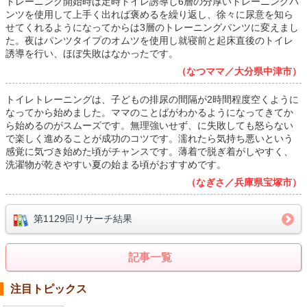
トレーニング開始時は定時トイレ誘導し6層の分厚いトレーニングパ
ンツを使用して上手く出れば褒めるを繰り返し、徐々に尿意を知ら
せてくれるようになってからは3層のトレーニングパンツに変えまし
た。夜はパンツタイプのオムツを使用し就寝前と起床直後のトイレ
誘導を行い、ほぼ失敗はなかったです。
（なつママ／大分県中津市）
トイレトレーニングは、子どもの排尿の間隔が2時間程度空くように
なってから始めました。ママのことばがわかるようになってきてか
ら始めるのがスムーズです。無理強いせず、に失敗しても怒らない
で楽しく進めることが成功のコツです。濡れたら気持ち悪いという
感覚に気づき始めた頃がチャンスです。薄着で脱ぎ着がしやすく、
洗濯物が乾きやすい夏の始まる頃がおすすめです。
（なぎさ／兵庫県宝塚市）
第1129回リサーチ結果
記事一覧
注目トピックス