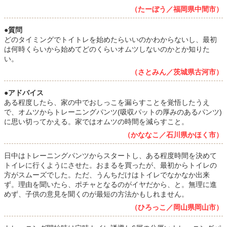
（たーぼう／福岡県中間市）
●質問
どのタイミングでトイトレを始めたらいいのかわからないし、最初
は何時くらいから始めてどのくらいオムツしないのかとか知りた
い。
（さとみん／茨城県古河市）
●アドバイス
ある程度したら、家の中でおしっこを漏らすことを覚悟したうえ
で、オムツからトレーニングパンツ(吸収パットの厚みのあるパンツ)
に思い切ってかえる。家ではオムツの時間を減らすこと。
（かななこ／石川県かほく市）
日中はトレーニングパンツからスタートし、ある程度時間を決めて
トイレに行くようにさせた。おまるを買ったが、最初からトイレの
方がスムーズでした。ただ、うんちだけはトイレでなかなか出来
ず。理由を聞いたら、ポチャとなるのがイヤだから、と。無理に進
めず、子供の意見を聞くのが最短の方法かもしれません。
（ひろっこ／岡山県岡山市）