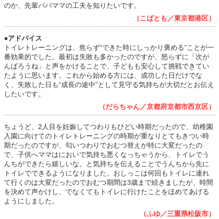
のか、先輩パパママの工夫を知りたいです。
（こばとも／東京都港区）
●アドバイス
トイレトレーニングは、焦らず“できた時にしっかり褒める”ことが一
番効果的でした。最初は失敗も多かったのですが、怒らずに「次が
んばろうね」と声をかけることで、子どもも安心して挑戦できてい
たように思います。これから始める方には、成功した日だけでな
く、失敗した日も“成長の途中”として見守る気持ちが大切だとお伝え
したいです。
（だらちゃん／京都府京都市西京区）
ちょうど、2人目を妊娠してつわりもひどい時期だったので、幼稚園
入園に向けてのトイレトレーニングの時期が重なりとてもきつい時
期だったのですが、匂いつわりでおむつ替えが特に大変だったの
で、子供へママはにおいで気持ち悪くなっちゃうから、トイレでう
んちができたら嬉しいな。と気持ちを伝えることでうんちから先に
トイレでできるようになりました。おしっこは何回もトイレに連れ
て行くのは大変だったのでおむつ期間は3歳まで続きましたが、時間
を決めて声かけし、でなくてもトイレに行けたことをほめてあげる
ようにしました。
（ふゆ／三重県松阪市）