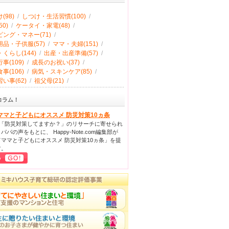
(98)
/
しつけ・生活習慣(100)
/
0)
/
ケータイ・家電(48)
/
ング・マネー(71)
/
品・子供服(57)
/
ママ・夫婦(151)
/
くらし(144)
/
出産・出産準備(57)
/
事(109)
/
成長のお祝い(37)
/
事(106)
/
病気・スキンケア(85)
/
い事(62)
/
祖父母(21)
/
コラム！
ママと子どもにオススメ 防災対策10ヵ条
回「防災対策してますか？」のリサーチに寄せられ
パパの声をもとに、 Happy-Note.com編集部が
ママと子どもにオススメ 防災対策10ヵ条」を提
す。