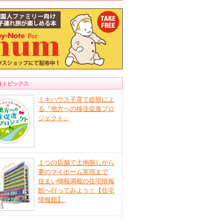
目トピックス
ミキハウス子育て総研によ
る『地方への移住促進プロ
ジェクト』
１つの店舗で土地探しから
夢のマイホーム実現まで
住まい情報満載の住宅情報
館へ行ってみよう！【住宅
情報館】