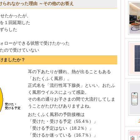
受けられなかった理由 ～その他のお答え
させたかったが、
を１回延期した
ずらした
ォローができる状態で受けたかった
たので受けていない
受けましたか？
耳の下あたりが腫れ、熱が出ることもある
「おたくふく風邪」。
正式名を「流行性耳下腺炎」といい、おたふ
く風邪ウイルスによって感染。
その名の通りお子さまの間で大流行してしま
うことがたびたびありますよね。
おたくふく風邪の予防接種は
「受けた・受ける予定（55.4％）」
「受ける予定はない（18.2％）」
「受けるか迷っている（16.7％）」