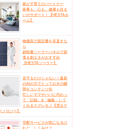
家が子育てのパートナー
家事も、心も、健康も住ま
いがサポート！【HESTAホ
ーム】
物価高で固定費を見直すな
ら
超軽量ソーラーパネルで節
電＆創エネがおすすめ
【HESTAソーラー】
見守るだけじゃない！最新
のAIの力でとっておきの瞬
間をコンテンツ化
忙しいママやパパに代わっ
て「記録」&「編集」して
くれるスグレモノ【雲云テ
クノロジー】
宅配サービスが気になるけ
れど、しくみは？