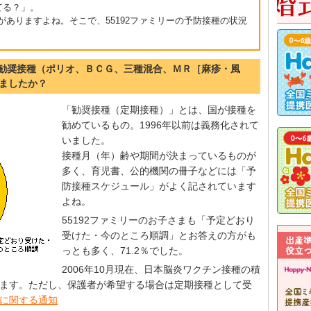
てる？」。
ありますよね。そこで、55192ファミリーの予防接種の状況
で、勧奨接種（ポリオ、ＢＣＧ、三種混合、ＭＲ［麻疹・風
ましたか？
「勧奨接種（定期接種）」とは、国が接種を
勧めているもの。1996年以前は義務化されて
いました。
接種月（年）齢や期間が決まっているものが
多く、育児書、公的機関の冊子などには「予
防接種スケジュール」がよく記されています
よね。
55192ファミリーのお子さまも「予定どおり
受けた・今のところ順調」とお答えの方がも
っとも多く、71.2％でした。
2006年10月現在、日本脳炎ワクチン接種の積
ます。ただし、保護者が希望する場合は定期接種として受
に関する通知