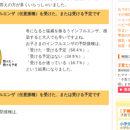
答えの方が多くいらっしゃいました。
おでかけ
ンフルエンザ（任意接種）を受けた、または受ける予定です
その他(5
ショッピ
ベビー用
住まい・
冬になると猛威を振るうインフルエンザ。感
季節の行
染すると大人でも辛いですよね。
授乳・食
お子さまのインフルエンザの予防接種は、
知育・習
「受けた・受ける予定（58.4％）」
「受ける予定はない（24.9％）」
特別
「受けるか迷っている（16.7％）」
子育て
という結果になりました。
第606
たママ・
「子育て
唱しま
ンフルエンザ（任意接種）を受けた、または受ける予定です
防接種は、