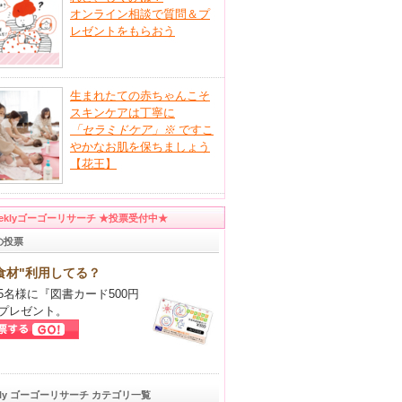
オンライン相談で質問＆プ
レゼントをもらおう
生まれたての赤ちゃんこそ
スキンケアは丁寧に
「セラミドケア」
※
ですこ
やかなお肌を保ちましょう
【花王】
eeklyゴーゴーリサーチ ★投票受付中★
の投票
食材"利用してる？
5名様に『図書カード500円
プレゼント。
kly ゴーゴーリサーチ カテゴリ一覧