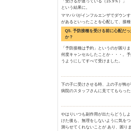
「受けるか迷っている（15.9％）」
という結果に。
ママパパがインフルエンザでダウンす
があるといったことを心配して、接種
Q5. 予防接種を受ける前に心配
か？
「予防接種は予約」というのが困りま
何度キャンセルしたことか・・・。予
うようにしてすべて受けました。
下の子に受けさせる時、上の子が怖が
病院のスタッフさんに見ててもらった
やはりいつも副作用が出たらどうしよ
けた後も、無理をしないように気をつ
測らせてくれないことが あり、困り