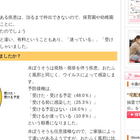
ある疾患は、治るまで外出できないので、保育園や幼稚園
ことに。
たのでしょう
と違い、有料ということもあり、「迷っている」、「受け
しゃいました。
けましたか？
水ぼうそうは発熱・発疹を伴う疾患。おたふ
く風邪と同じく、ウイルスによって感染しま
W
す。
今週
予防接種は、
"宅配
「受けた・受ける予定（48.0％）」
「受ける前に感染した（25.3％）」
抽選で
分』を
「受ける予定はない（16.0％）」
「受けるか迷っている（10.8％）」
という順番になりました。
水ぼうそうも任意接種なので、ご家族によっ
て違いがあるようですが、おたふく風邪に比
Wee