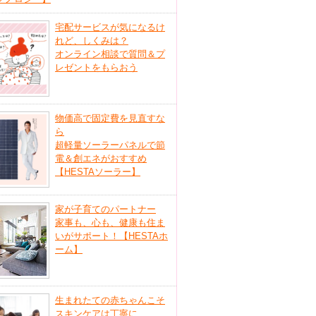
宅配サービスが気になるけ
れど、しくみは？
オンライン相談で質問＆プ
レゼントをもらおう
物価高で固定費を見直すな
ら
超軽量ソーラーパネルで節
電＆創エネがおすすめ
【HESTAソーラー】
家が子育てのパートナー
家事も、心も、健康も住ま
いがサポート！【HESTAホ
ーム】
生まれたての赤ちゃんこそ
スキンケアは丁寧に