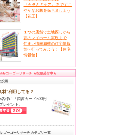
「セラミドケア」
※
ですこ
やかなお肌を保ちましょう
【花王】
１つの店舗で土地探しから
夢のマイホーム実現まで
住まい情報満載の住宅情報
館へ行ってみよう！【住宅
情報館】
eeklyゴーゴーリサーチ ★投票受付中★
の投票
食材"利用してる？
5名様に『図書カード500円
プレゼント。
kly ゴーゴーリサーチ カテゴリ一覧