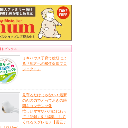
目トピックス
ミキハウス子育て総研によ
る『地方への移住促進プロ
ジェクト』
見守るだけじゃない！最新
のAIの力でとっておきの瞬
間をコンテンツ化
忙しいママやパパに代わっ
て「記録」&「編集」して
くれるスグレモノ【雲云テ
クノロジー】