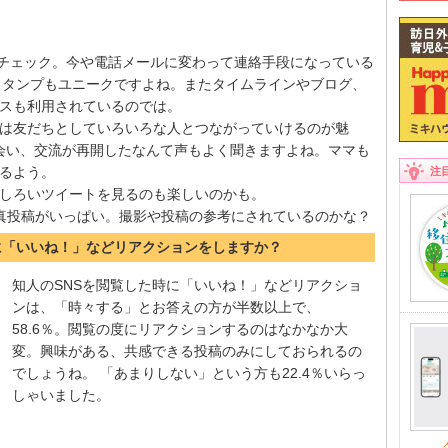
方がチェック。今や電話メールに変わって連絡手段になっている
、スタンプもユニークですよね。またタイムラインやブログ、
スも利用されているのでは。
ebookは友だちとしていろいろな人とつながっていけるのが魅
で出会い、交流が再開したなんて声もよく聞きますよね。ママも
るよう。
注
、おもしろいツイートを見るのも楽しいのかも。
ュな写真投稿がいっぱい。撮影や投稿の参考にされているのかな？
時に「いいね！」などリアクションをしますか？
知人のSNSを閲覧した時に「いいね！」などリアクショ
ンは、「時々する」とお答えの方が半数以上で、
58.6％。閲覧の度にリアクションするのはなかなか大
変。興味がある、共感できる投稿のみにしておられるの
でしょうね。 「あまりしない」という方も22.4％いらっ
しゃいました。