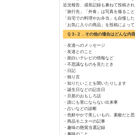
近況報告、成長記録も兼ねて投稿され
「旅行先」「外食」は写真を撮ること
「自宅での料理やお弁当」も自慢した
「お気に入りの商品」を投稿によって
Ｑ３-２．その他の場合はどんな内
・友達へのメッセージ
・友達とのこと
・面白いテレビの情報など
・不思議なものを見たとき
・日記
・独り言
・知りたいことを聞いたりします
・誕生日などの記念日
・旦那のおもしろ話
・誰にも害にならない出来事
・占いなどの診断
・色鮮やかで美しいもの。素敵だと思
・商品モニターの記事
・趣味の懸賞当選記録
・趣味のこと