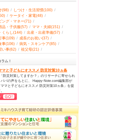
(98)
/
しつけ・生活習慣(100)
/
0)
/
ケータイ・家電(48)
/
ング・マネー(71)
/
品・子供服(57)
/
ママ・夫婦(151)
/
くらし(144)
/
出産・出産準備(57)
/
事(109)
/
成長のお祝い(37)
/
事(106)
/
病気・スキンケア(85)
/
い事(62)
/
祖父母(21)
/
コラム！
ママと子どもにオススメ 防災対策10ヵ条
回「防災対策してますか？」のリサーチに寄せられ
パパの声をもとに、 Happy-Note.com編集部が
ママと子どもにオススメ 防災対策10ヵ条」を提
す。