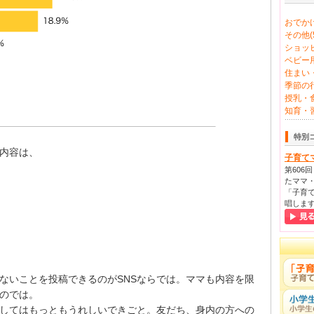
おでかけ
その他(5
ショッピ
ベビー用
住まい・
季節の行
授乳・食
知育・習
特別
内容は、
子育て
第606
たママ・
「子育て
唱しま
ないことを投稿できるのがSNSならでは。ママも内容を限
のでは。
してはもっともうれしいできごと。友だち、身内の方への