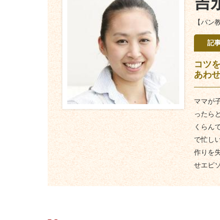
吉
【パン
記
コツ
あわ
ママが
ったら
くらん
で忙し
作りを
せエピ