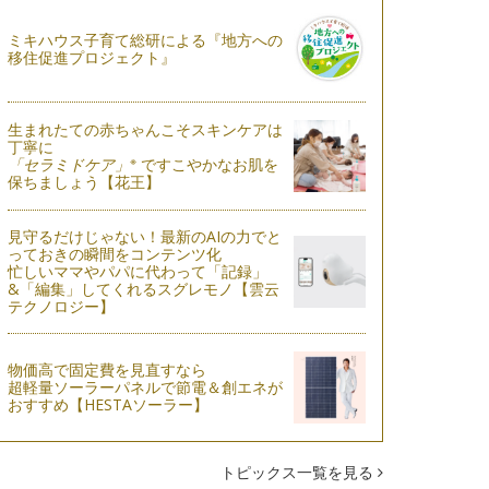
ミキハウス子育て総研による『地方への
移住促進プロジェクト』
生まれたての赤ちゃんこそスキンケアは
丁寧に
※
「セラミドケア」
ですこやかなお肌を
保ちましょう【花王】
見守るだけじゃない！最新のAIの力でと
っておきの瞬間をコンテンツ化
忙しいママやパパに代わって「記録」
&「編集」してくれるスグレモノ【雲云
テクノロジー】
物価高で固定費を見直すなら
超軽量ソーラーパネルで節電＆創エネが
おすすめ【HESTAソーラー】
トピックス一覧を見る