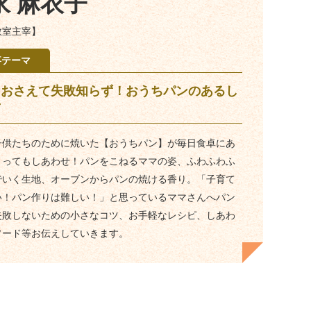
永 麻衣子
教室主宰】
事テーマ
をおさえて失敗知らず！おうちパンのあるし
せ
子供たちのために焼いた【おうちパン】が毎日食卓にあ
とってもしあわせ！パンをこねるママの姿、ふわふわふ
でいく生地、オーブンからパンの焼ける香り。「子育て
い！パン作りは難しい！」と思っているママさんへパン
失敗しないための小さなコツ、お手軽なレシピ、しあわ
ソード等お伝えしていきます。