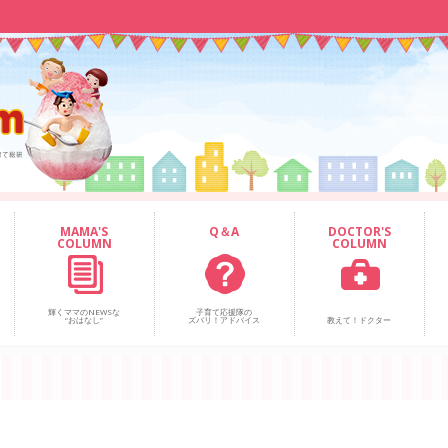
MAMA'S
Q＆A
DOCTOR'S
COLUMN
COLUMN
輝くママのNEWSな
子育て応援隊の
“おはなし”
ズバリ！アドバイス
教えて！ドクター