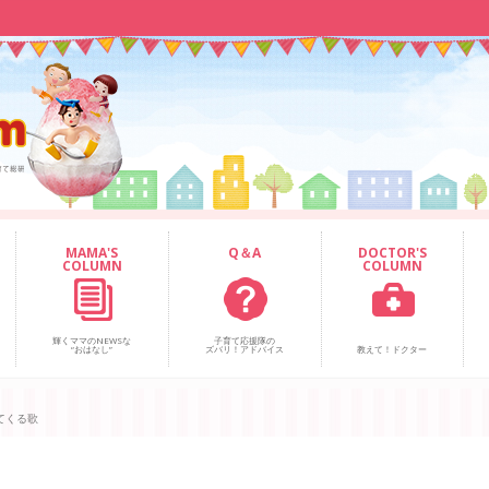
MAMA'S
Q＆A
DOCTOR'S
COLUMN
COLUMN
輝くママのNEWSな
子育て応援隊の
“おはなし”
ズバリ！アドバイス
教えて！ドクター
てくる歌