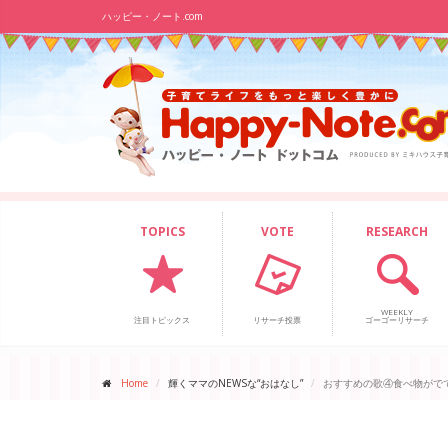
ハッピー・ノート.com
TOPICS
VOTE
RESEARCH
WEEKLY
注目トピックス
リサーチ投票
ゴーゴーリサーチ
Home
輝くママのNEWSな“おはなし”
おすすめの歌④食べ物がで