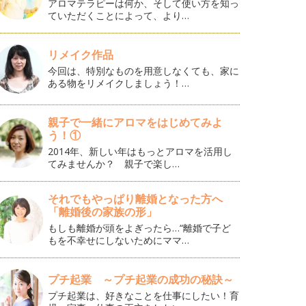
アロマテラピーは何か、そして使い方を知っ
ていただくことによって、より…
リメイク作品
今回は、特別なものを用意しなくても、家に
ある物をリメイクしましょう！…
親子で一緒にアロマをはじめてみよ
う！①
2014年、新しい年はもっとアロマを活用し
てみませんか？ 親子で楽し…
それでもやっぱり離婚となった方へ
「離婚後の家族の形」
もしも離婚が頭をよぎったら…“離婚で子ど
もを不幸せにしないためにママ…
プチ起業 ～プチ起業の成功の秘訣～
プチ起業は、好きなことを仕事にしたい！育