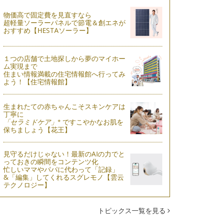
物価高で固定費を見直すなら
超軽量ソーラーパネルで節電＆創エネが
おすすめ【HESTAソーラー】
１つの店舗で土地探しから夢のマイホー
ム実現まで
住まい情報満載の住宅情報館へ行ってみ
よう！【住宅情報館】
生まれたての赤ちゃんこそスキンケアは
丁寧に
※
「セラミドケア」
ですこやかなお肌を
保ちましょう【花王】
見守るだけじゃない！最新のAIの力でと
っておきの瞬間をコンテンツ化
忙しいママやパパに代わって「記録」
&「編集」してくれるスグレモノ【雲云
テクノロジー】
トピックス一覧を見る