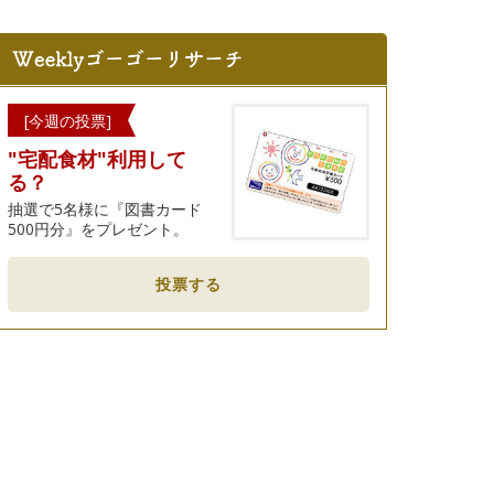
[今週の投票]
"宅配食材"利用して
る？
抽選で5名様に『図書カード
500円分』をプレゼント。
投票する