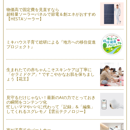
物価高で固定費を見直すなら
こども英語の教材について
超軽量ソーラーパネルで節電＆創エネがおすすめ
乳幼児期に適しているのは、どのような英語教材でしょう
【HESTAソーラー】
か？ 主に、歌やチャンツ、会話などが入…
乳幼児期の英語教育
乳幼児期の英語教育と聞くと、みなさんどのようなイメージを
ミキハウス子育て総研による『地方への移住促進
お持ちでしょうか？ 「楽しそうでぜ…
プロジェクト』
ハッピーえいご時間のすすめ
ママと一緒になにかをすることがお子様にとってなによりの幸
せな時間。お子様は、どんな時もママ…
生まれたての赤ちゃんこそスキンケアは丁寧に
※
「セラミドケア」
ですこやかなお肌を保ちまし
ょう【花王】
見守るだけじゃない！最新のAIの力でとっておき
の瞬間をコンテンツ化
忙しいママやパパに代わって「記録」&「編集」
してくれるスグレモノ【雲云テクノロジー】
家が子育てのパートナー