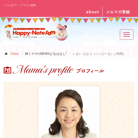
ハッピー・ノート.com
about
メルマガ登録
Toggl
navig
Home
輝くママのNEWSな“おはなし”
いまい ちなつ（ハッピーえいご時間）