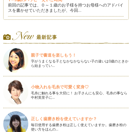
前回の記事では、０～１歳のお子様を持つお母様へのアドバイ
スを書かせていただきましたが、今回…
0～1歳のハッピーえいご時間
昨年１２月より、乳幼児期のお子様をお持ちの方々にむけて記
事を書かせていただいておりますが、…
英語のプレスクールについて
今回は、近年よく耳にする英語のプレスクールについて書きた
親子で書道を楽しもう！
いと思います。小さい時からお子様を…
字がうまくなる子となかなかならない子の違いは0歳のときか
ら始まってい…
おすすめの歌・絵本⑥おやすみの前に
小さいお子様の一日は、あっという間に過ぎてしまいます。1
日に3回の食事、昼寝、買い物やお友…
小物入れを毛糸で可愛く変身♡
季節感を英語で感じる
毛糸に触れる事を大切に！ お子さんにも安心、毛糸の事なら
日常生活をする中で、私たちは子どもと一緒にたくさんの経験
中村英里子に…
をしています。大人にとっては当たり…
英語の発音について
お子様の英語教育に取り組んでいらっしゃるママからよく聞か
正しく歯磨き粉を使えていますか？
れる質問があります。 &n…
毎日使用する歯磨き粉は正しく使えていますか。歯磨き粉の
使い方をほんの…