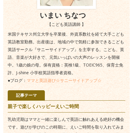
いまい ちなつ
【こども英語講師 】
米国テキサス州立大学を卒業後、外資系数社を経て大手こども
英語教室勤務。出産後は、地域の中で気軽に参加できるこども
英語サークル『サニーサイドアップ』を主宰する。こども、英
語、音楽が大好きで、元気いっぱいの大声のレッスンを開催
中。1歳の娘の母。保有資格：英検1級、TOEIC965、保育士免
許、J-shine 小学校英語指導者資格。
●ブログ：
ママと英語遊び☆サニーサイドアップ☆
記事テーマ
親子で楽しくハッピーえいご時間
乳幼児期はママと一緒に楽しんで英語に触れあえる絶好の機会
です。遊びが学びのこの時期に、えいご時間を取り入れてみま