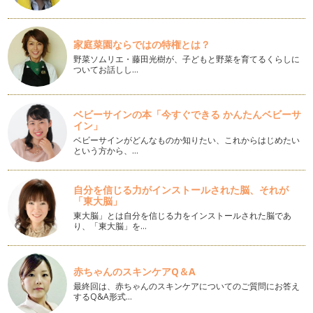
おすすめの歌⑤乗り物がでてくる歌
今まで、体を使って遊ぶ歌、動物の歌、食べ物の歌をご紹介し
てきましたが、今回は「乗り物」が登…
家庭菜園ならではの特権とは？
野菜ソムリエ・藤田光樹が、子どもと野菜を育てるくらしに
0歳からの英語教育？
ついてお話しし…
よく生徒さんに聞かれる質問に「0歳から英語に触れるのは早
いでしょうか？0歳からで大丈夫でし…
ベビーサインの本「今すぐできる かんたんベビーサ
学校における英語教育について：後編
イン」
前回の記事では、小学校・中学校における英語教育について政
ベビーサインがどんなものか知りたい、これからはじめたい
府の動向やアンケート結果などからお…
という方から、…
学校における英語教育について：前編
「親子で楽しくハッピーえいご時間」と題して、連載をさせて
自分を信じる力がインストールされた脳、それが
いただき、約半年となります。現在ま…
「東大脳」
東大脳」とは自分を信じる力をインストールされた脳であ
おすすめの歌④食べ物がでてくる歌
り、「東大脳」を…
前回の記事では動物がでてくる歌をご紹介いたしましたが、今
回は「食べ物」を対象にした歌とアク…
赤ちゃんのスキンケアQ＆A
おすすめの歌③動物がでてくる歌
最終回は、赤ちゃんのスキンケアについてのご質問にお答え
未就学児のお子様にとって「動物」というのはとても身近なテ
するQ&A形式…
ーマです。英語教育の現場でも動物は…