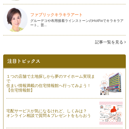
おすすめの絵本②色彩が鮮やかな絵本
以前からご紹介してきましたエリック・カールさんの絵
ファブリックキラキラアート
本。今…
グルーデコや布用接着ラインストーンのHotFixでキラキラア
ート。普…
英語圏の行事を体験してみましょう♪
今まで気軽に英語に触れていただく方法などをご紹介してきま
したが、今回は英語圏特有の行事につ…
記事一覧を見る
英語の絵本の読み聞かせ
こどもの情操教育によいといわれている読み聞かせ。日本語の
絵本で読み聞かせをするのはとてもよ…
マザーグースについて
１つの店舗で土地探しから夢のマイホーム実現ま
みなさんマザーグースという言葉をどこかで聞いたことがある
で
でしょうか？ マザーグースとは、イ…
住まい情報満載の住宅情報館へ行ってみよう！
【住宅情報館】
おすすめ絵本・歌①体の部位で遊ぶ
こども英語では、身体を思う存分に動かして英語に親しんでい
きます。ただの文章として言葉を暗記…
宅配サービスが気になるけれど、しくみは？
オンライン相談で質問＆プレゼントをもらおう
英語教室に通う？通わない？
英語教室に通うメリットは、まず第一に英語のプロである先生
にしっかりとしたカリキュラムの下で…