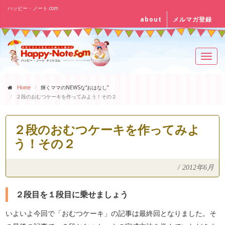
ハッピー・ノート.com
about
メルマガ登録
Toggl
navig
Home
輝くママのNEWSな“おはなし”
２段のおむつケーキを作ってみよう！その２
２段のおむつケーキを作ってみよ
う！その２
/
2012年6月
２段目を１段目に乗せましょう
いよいよ今回で「おむつケーキ」の記事は最終回となりました。そ