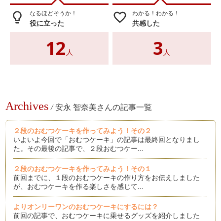
なるほどそうか！
わかる！わかる！
lightbulb_outline
favorite_border
役に立った
共感した
12
3
人
人
Archives
/
安永 智奈美さんの記事一覧
２段のおむつケーキを作ってみよう！その２
いよいよ今回で「おむつケーキ」の記事は最終回となりまし
た。その最後の記事で、２段おむつケー…
２段のおむつケーキを作ってみよう！その１
前回までに、１段のおむつケーキの作り方をお伝えしました
が、おむつケーキを作る楽しさを感じて…
よりオンリーワンのおむつケーキにするには？
前回の記事で、おむつケーキに乗せるグッズを紹介しました