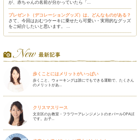
が、赤ちゃんの名前が分かっていたら「…
プレゼント（デコレーショングッズ）は、どんなものがある？
さて、今回はおむつケーキに乗せたら可愛い・実用的なグッズ
をご紹介したいと思います。 …
レースのおむつケーキは、いかがですか？
今回は、おむつケーキの作り方の続きを少しお休みして、今ま
でのケーキとは違った雰囲気の「レー…
ケーキをデコレーションしよう！
おむつケーキの完成まで、あと一歩のところまで来ました。こ
歩くことにはメリットがいっぱい
こからが一番楽しいデコレーションの…
歩くこと、ウォーキングは誰にでもできる運動で、たくさん
のメリットがあ…
おむつケーキの作り方☆その３
おむつケーキ作りもいよいよ大詰め！今回は、出来上がったケ
ーキの土台を、どんな物で包んだり飾…
クリスマスリース
オリジナルな「サプライズ」を詰め込もう！
文京区のお教室・フラワーアレンジメントのオパールOPALE
今回は「おむつケーキの作り方」の続きをちょっとお休みし
です。お子…
て、おむつケーキにしのばせるサプライ…
おむつケーキの作り方☆その２