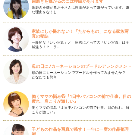
今回は、「おむつケーキ」の土台部分の作成方法をお伝えした
歯磨きを嫌がるのには理由があります
いと思います。 …
歯磨きを嫌がるお子さんは理由があって嫌がっています。嫌
な理由をなくし…
おむつケーキの作り方☆その１
おむつケーキの魅力、そしておむつケーキがどんなものか分か
っていただけたと思いますので、そろ…
家族にしか撮れない！「たからもの」になる家族写
真の秘訣
どんな形のおむつケーキがあるの？
一般的な「いい写真」と、家族にとっての「いい写真」は全
今回は、ナチュラが提案するおむつケーキの形をいくつかご紹
然違う！？ ラ…
介させていただきます。どの形や大き…
出産祝いに大人気のアメリカ発「おむつケーキ」とは？
母の日に♪カーネーションのプードルアレンジメント
「おむつケーキ」を語る上ではずせないのが、ベビーシャワー
母の日にカーネーションでプードルを作ってみませんか？
party！！アメリカでは出産前に…
どなたでも簡単…
働くママの悩み㉕『1日中パソコンの前で仕事。目の
疲れ、肩こりが激しい』
働くママの悩み『１日中パソコンの前で仕事。目の疲れ、肩
こりが激しい』…
子どもの作品を写真で残す！一年に一度の作品整理
術