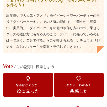
世界でひとつだけ・オリジナルな「ダイパーケーキ」
を作ろう！
出産祝いで大人気・アメリカ発ベビーシャワーパーティーの主
役「ダイパーケーキ」。その人気の理由は、「華やか・可愛
い・実用的」！ダイパーケーキの魅力や作り方のコツ、乗せる
グッズの選び方はもちろんのこと、デパートに売っているのと
は一味違う、自分で作るからこそ叶えられる「ナチュラオリジ
ナル」なおむつケーキを提案・発信していきます。
Vote
/
この記事に投票しよう
lightbulb_outline
favorite_border
なるほどそうか！
わかる！わかる！
役に立った
共感した