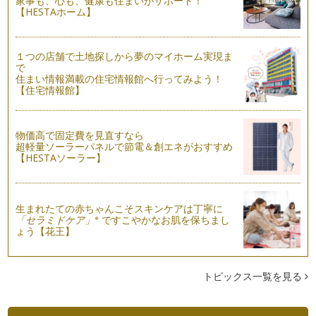
家事も、心も、健康も住まいがサポート！
【HESTAホーム】
アロマ心理学でハッピースマイル
はじめまして！ 輝くママとして１年間、こちらのコラムで
「アロマ×心理学でママの…
１つの店舗で土地探しから夢のマイホーム実現ま
で
住まい情報満載の住宅情報館へ行ってみよう！
【住宅情報館】
物価高で固定費を見直すなら
超軽量ソーラーパネルで節電＆創エネがおすすめ
【HESTAソーラー】
生まれたての赤ちゃんこそスキンケアは丁寧に
※
「セラミドケア」
ですこやかなお肌を保ちまし
ょう【花王】
トピックス一覧を見る