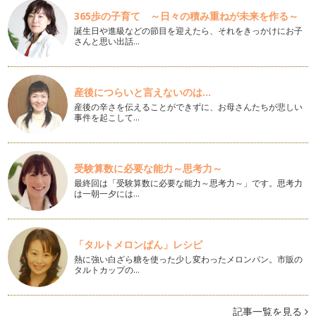
アロマコロジーという言葉
365歩の子育て ～日々の積み重ねが未来を作る～
アロマテラピーは香り（主に植物の精油）を様々な方法で体に
誕生日や進級などの節目を迎えたら、それをきっかけにお子
用いて、人間本来のもつ免疫力、自然…
さんと思い出話…
明けましておめでとうございます！
明けましておめでとうございます。今年もアロマ心理学でハッ
産後につらいと言えないのは...
ピーになるヒントをお届けしたいと思…
産後の辛さを伝えることができずに、お母さんたちが悲しい
事件を起こして…
クリスマスと香り続編・ポマンダーの作り方
前回の記事で紹介した、魔除けの効果を持つフルーツポマンダ
ー。 今回は作り…
受験算数に必要な能力～思考力～
クリスマスと香り
最終回は「受験算数に必要な能力～思考力～」です。思考力
←これは10年もののポマンダー ヨーロッパではクリ…
は一朝一夕には…
幸せを感じさせてくれる香り
誰もが望む幸せですが、幸せの条件て何でしょう？ 幸せのも
のさしは人それぞれ違うと思…
「タルトメロンぱん」レシピ
熱に強い白ざら糖を使った少し変わったメロンパン。市販の
タルトカップの…
気持ちをコントロールするための香り
やっと本格的に涼しくなってきましたね。 道を歩いている
と、ふと香ってくるのがキンモ…
記事一覧を見る