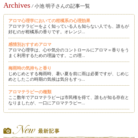
Archives
/
小池 明子さんの記事一覧
アロマ心理学においての柑橘系の心理効果
アロマテラピーをよく知っている人も知らない人でも、誰もが
好むのが柑橘系の香りです。オレンジ…
感情別おすすめアロマ
アロマ心理学は、心や気分のコントロールにアロマ＝香りをう
まく利用するための理論です。この理…
梅雨時の気持ちと香り
じめじめとする梅雨時、暑い夏を前に雨は必要ですが、じめじ
めとしたこの時期の気候は気分もすっ…
アロマテラピーの種類
ここ数年でアロマテラピーは市民権を得て、誰もが知る存在と
なりましたが、一口にアロマテラピー…
女性ホルモンを増やすアロマ
女性は一生を通じて女性ホルモンに影響されて生きていきま
す。心も体もホルモンによって微妙に変…