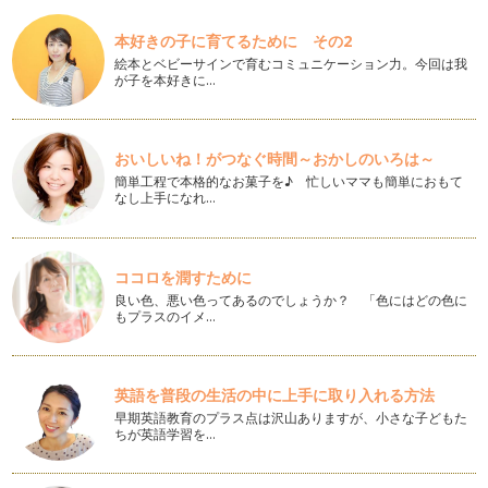
五月病対策にメンタルアロマ
新年度や新学期が始まって１か月ほど経った頃に見られる心身
本好きの子に育てるために その2
の不調を、俗に５月病と言います。春…
絵本とベビーサインで育むコミュニケーション力。今回は我
が子を本好きに…
震災被災地でのメンタル支援（後編）
前回は、仙台での仕事を通して、震災被災地でのメンタル支援
の可能性を見出した話を書きました。…
おいしいね！がつなぐ時間～おかしのいろは～
震災被災地でのメンタル支援（前編）
簡単工程で本格的なお菓子を♪ 忙しいママも簡単におもて
こんにちは。小池明子＠アロマ心理学です。先週末の3連休に
なし上手になれ…
仙台へ行ってきました。もちろん、ア…
認知症にアロマもいいけどね
某番組で、アロマが認知症にいいとの紹介があってからという
ココロを潤すために
もの、アロマオイルが軒並み姿を消し…
良い色、悪い色ってあるのでしょうか？ 「色にはどの色に
もプラスのイメ…
メンタルバランスを取る香り
バランスという言葉の意味は、釣り合いを取る、釣り合いが取
れている状態のことを指します。 …
英語を普段の生活の中に上手に取り入れる方法
早期英語教育のプラス点は沢山ありますが、小さな子どもた
心を癒す万能アロマと言えば
ちが英語学習を…
アロマを有名にしてくれたのは、やはりこの方の功績が大きい
でしょう！万能オイルで有名なラベン…