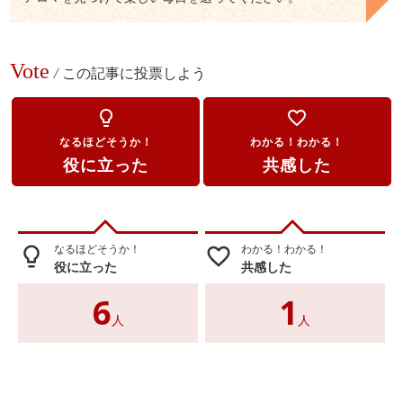
Vote
/
この記事に投票しよう
lightbulb_outline
favorite_border
なるほどそうか！
わかる！わかる！
役に立った
共感した
なるほどそうか！
わかる！わかる！
lightbulb_outline
favorite_border
役に立った
共感した
6
1
人
人