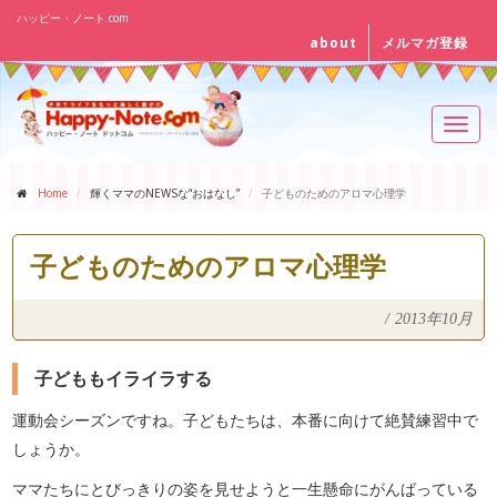
ハッピー・ノート.com
about
メルマガ登録
Toggl
navig
Home
輝くママのNEWSな“おはなし”
子どものためのアロマ心理学
子どものためのアロマ心理学
/
2013年10月
子どももイライラする
運動会シーズンですね。子どもたちは、本番に向けて絶賛練習中で
しょうか。
ママたちにとびっきりの姿を見せようと一生懸命にがんばっている