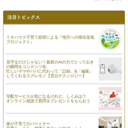
子どものためのアロマ心理学
運動会シーズンですね。子どもたちは、本番に向けて絶賛練習
中でしょうか。 ママたちに…
女子力アップのためのアロマ心理
ママになっても女子力は下げたくないですよね。 いくつにな
っても女子（おなご）は女子…
ミキハウス子育て総研による『地方への移住促進
プロジェクト』
秋のせつなさをサポートする香り
今年の夏は暑かった。 いや、痛かったという方がぴったりで
しょうか。厳しかったですよ…
見守るだけじゃない！最新のAIの力でとっておき
の瞬間をコンテンツ化
家族のためにできること
忙しいママやパパに代わって「記録」&「編集」
先日、私がやっているメンタルアロマテラピー協会の活動一環
してくれるスグレモノ【雲云テクノロジー】
で、「ママが乳がんになっちゃった」…
イライラを生み出す感情
宅配サービスが気になるけれど、しくみは？
前回は、イライラについて書いたので、今回はさらにイライラ
オンライン相談で質問＆プレゼントをもらおう
を少し掘り下げてみます。 …
イライラする時のアロマ心理学レシピ
梅雨明けしましたねー、これから猛暑が続きそうで怖いです。
家が子育てのパートナー
家族の健康管理だけでなく、マ…