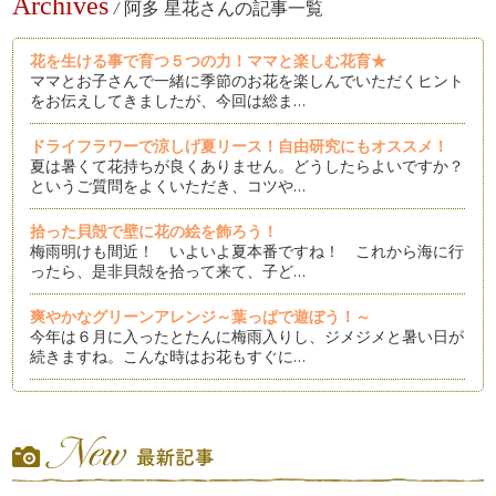
Archives
/
阿多 星花さんの記事一覧
花を生ける事で育つ５つの力！ママと楽しむ花育★
ママとお子さんで一緒に季節のお花を楽しんでいただくヒント
をお伝えしてきましたが、今回は総ま…
ドライフラワーで涼しげ夏リース！自由研究にもオススメ！
夏は暑くて花持ちが良くありません。どうしたらよいですか？
というご質問をよくいただき、コツや…
拾った貝殻で壁に花の絵を飾ろう！
梅雨明けも間近！ いよいよ夏本番ですね！ これから海に行
ったら、是非貝殻を拾って来て、子ど…
爽やかなグリーンアレンジ～葉っぱで遊ぼう！～
今年は６月に入ったとたんに梅雨入りし、ジメジメと暑い日が
続きますね。こんな時はお花もすぐに…
父の日にはお花を贈ろう！パパみたいにカッコよく作りたい！
６月１９日は父の日。もうプレゼントは決まりましたか？ 決
まった方も決まらなかった…
【親子で生け花】浮き花で水を楽しむ！