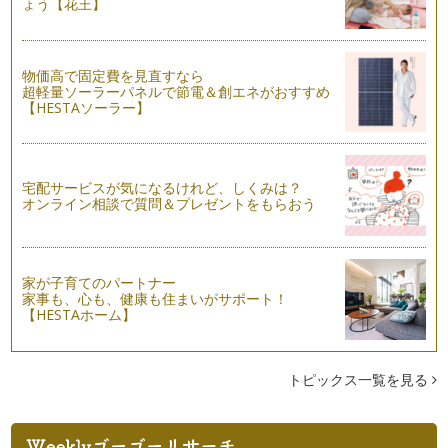
ょう【花王】
孫が可愛くないおじいちゃん・おばあちゃんはいませんよね。
子どもと一緒に手作りしたプレゼント…
親子で生け花に挑戦！菊の花を楽しもう
物価高で固定費を見直すなら
3月3日は桃の節句、5月5日は端午の節句、9月9日は重陽の節
超軽量ソーラーパネルで節電＆創エネがおすすめ
句＝菊の節句です。邪気を払い長…
【HESTAソーラー】
宅配サービスが気になるけれど、しくみは？
オンライン相談で質問＆プレゼントをもらおう
家が子育てのパートナー
家事も、心も、健康も住まいがサポート！
【HESTAホーム】
トピックス一覧を見る