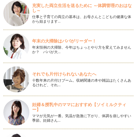
やっと春が来たと思ったら、新緑の季節ですね。暑い日もあっ
充実した両立生活を送るために ～体調管理のおはな
たりして、お花も涼しげな生け方をし…
し～
仕事と子育ての両立の基本は、お母さんとこどもの健康な体
端午の節句は菖蒲と鯉のぼりの平面分割！
から始まります…
5月5日は端午の節句。端午の節句には菖蒲を飾り、しょうぶ
湯に入る、というイメージがあります…
年末の大掃除はパパがリーダー！
【親子で生け花】桜にしますか？桜餅にしますか？
年末恒例の大掃除、今年はちょっとやり方を変えてみません
今年もようやく桜が咲き始めましたね。皆さん、お花見には出
か？ パパが大…
かけられましたか？ 桜は…
お花でおままごと！花パフェの作り方
春になるとイチゴののったデザートが沢山登場しますね。今回
それでも片付けられないあなたへ
はフェイクのイチゴを使って花パフェ…
十数年来の片付けブーム。収納関連の本や雑誌はたくさんあ
るけれど、それ…
【親子で生け花】春のお花（キイチゴと菜の花）で投げ入れに
挑戦！
【親子で生け花】シリーズで過去にいくつか生け花についてご
妊婦＆授乳中のママにおすすめ【ソイミルクティ
紹介しましたが、すべて剣山を使う生…
ー】
ママが元気が一番。気温が急激に下がり、体調を崩しやすい
ひな祭りには牛乳パックで可愛い菱餅アレンジ！
季節。妊婦さん…
３月３日はひな祭り。お雛様はもう飾りましたか？ お雛様と
一緒に桃の花を飾ると思いますが、今…