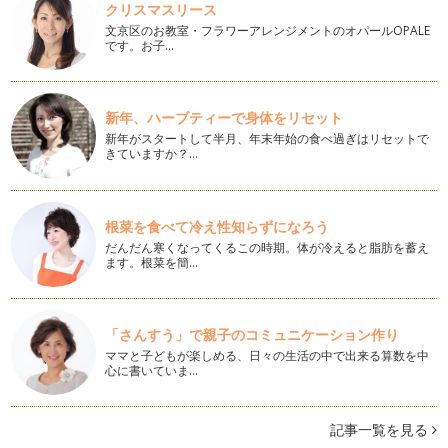
クリスマスリース
バレンタインはお花でサプライズ大作戦！
文京区のお教室・フラワーアレンジメントのオパールOPALE
もうすぐバレンタインですね！毎年どんなチョコにしようかな
です。お子…
～と悩みませんか？ 今回はお花を使…
【親子で生け花】季節の花・水仙を生けてみよう！
新年、ハーブティーで身体をリセット
水仙はこの時期、公園などでも植えられていて、お子様にとっ
ても身近なお花の一つではないでしょ…
新年がスタートして半月、年末年始の食べ過ぎはリセットで
きていますか？…
親子で楽しむお正月花②（生花編）
今年も残りわずかです。お正月に向けた準備は進んでいます
か？ 前回は年末年始に家を空けて…
根菜を食べて冷え性知らずになろう
だんだん寒くなってくるこの時期。体が冷えると脂肪を蓄え
親子で楽しむお正月花①～アートフラワーで作ろう！お盆アー
ます。根菜を簡…
ト～
今年もいよいよ残すところ1ヵ月となりました。 忙しい毎日を
送っていると思いますが、…
「さんすう」で親子のコミュニケーション作り
今年のクリスマスはヒンメリで！
ママと子どもが楽しめる、日々の生活の中で出来る算数を中
今年も町中にクリスマスツリーをちらほら見かけるようにな
心に書いていま…
り、クリスマスが近づいてきましたね。…
親子で作ろう！毛糸と小枝のおしゃれなドア飾り
記事一覧を見る
朝晩は冷え込み、すっかり秋らしくなってきましたね。今回は