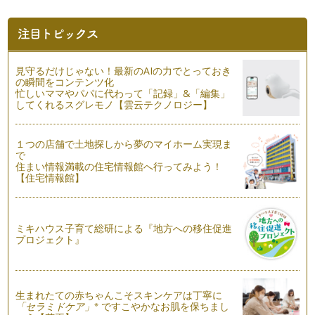
身近にある毛糸と小枝を使って、秋か…
子どもと拾った木の実や枯葉と飾る「実もの」の生け花
だいぶ暑さも和らぎ、秋らしくなってきましたね。家族で行楽
に出かけるのにもとてもよい季節です…
見守るだけじゃない！最新のAIの力でとっておき
の瞬間をコンテンツ化
ハロウィンくす玉アレンジで盛り上がろう！
忙しいママやパパに代わって「記録」&「編集」
してくれるスグレモノ【雲云テクノロジー】
古代ヨーロッパに住んでいたケルト人たちのお祭りに由来する
とされるハロウィンですが、近年では…
１つの店舗で土地探しから夢のマイホーム実現ま
秋のお花コスモスで花冠を作ろう♪
で
今、ウェディングでも大人気の花冠。子どもがつけてもと
住まい情報満載の住宅情報館へ行ってみよう！
っ…
【住宅情報館】
ススキを飾って親子でお月見を楽しもう！
十五夜にはススキを飾ってお月見なんていかがでしょうか？
お月様を見ながらお子様とゆっくり語…
ミキハウス子育て総研による『地方への移住促進
プロジェクト』
七五三の髪飾りはぜひママの手作りで！
子どもの成長を祝う七五三は一生思い出に残る重大イベントで
すよね。お着物はレンタル…
生まれたての赤ちゃんこそスキンケアは丁寧に
※
「セラミドケア」
ですこやかなお肌を保ちまし
敬老の日のプレゼントにフラワーフレームを作ろう！