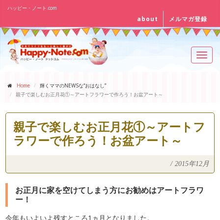
ハッピー・ノート.com
about
メルマガ登録
Toggl
navig
Home
輝くママのNEWSな“おはなし”
親子で楽しむお正月花①～アートフラワーで作ろう！お盆アート～
親子で楽しむお正月花①～アートフ
ラワーで作ろう！お盆アート～
/
2015年12月
お正月に家を空けてしまう方にお勧めはアートフラワ
ー！
今年もいよいよ残すところ1ヵ月となりました。