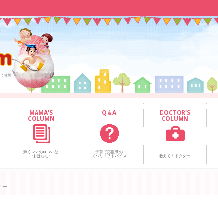
MAMA'S
Q＆A
DOCTOR'S
COLUMN
COLUMN
輝くママのNEWSな
子育て応援隊の
“おはなし”
ズバリ！アドバイス
教えて！ドクター
ィー