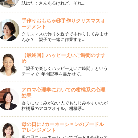
誌はたくさんあるけれど、それ…
手作りおもちゃ⑥手作りクリスマスオ
ーナメント
クリスマスの飾りを親子で手作りしてみませ
んか？ 親子で一緒に作業する…
【最終回】ハッピーえいご時間のすす
め
「親子で楽しくハッピーえいご時間」という
テーマで1年間記事を書かせて…
アロマ心理学においての柑橘系の心理
効果
香りになじみがない人でもなじみやすいのが
柑橘系のアロマオイル。柑橘系…
母の日に♪カーネーションのプードル
アレンジメント
母の日にカーネーションでプードルを作って