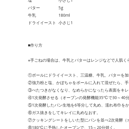
塩 小さじ1
バター 5g
牛乳 180ml
ドライイースト 小さじ1
■作り方
※手ごねの場合は、牛乳とバターはレンジなどで人肌く
①ボールにドライイースト、三温糖、牛乳、バターを加
②強力粉と塩、かぼちゃをボールに入れて混ぜたら、手
③べたつきがなくなり、なめらかになったら表面をキレ
④1次発酵させる（オーブンの発酵機能35℃で30～40
⑤1次発酵したパン生地を6等分して丸め、濡れ布巾をか
⑥ガス抜きをしてキレイに丸めなおす。
⑦クッキングシートをしいた型にパンを並べ2次発酵（オ
⑧180℃に予熱したオーブンで、15～20分焼く。