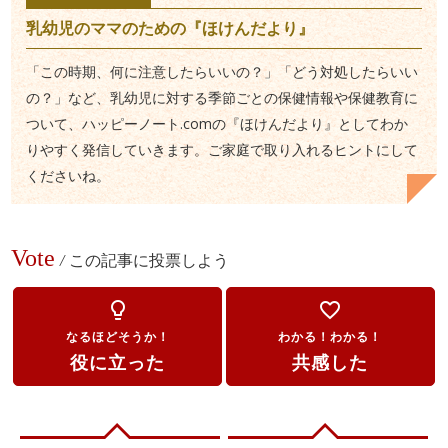
乳幼児のママのための『ほけんだより』
「この時期、何に注意したらいいの？」「どう対処したらいい
の？」など、乳幼児に対する季節ごとの保健情報や保健教育に
ついて、ハッピーノート.comの『ほけんだより』としてわか
りやすく発信していきます。ご家庭で取り入れるヒントにして
くださいね。
Vote
/
この記事に投票しよう
lightbulb_outline
favorite_border
なるほどそうか！
わかる！わかる！
役に立った
共感した