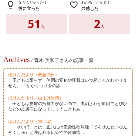
なるほどそうか！
わかる！わかる！
lightbulb_outline
favorite_border
役に立った
共感した
51
2
人
人
Archives
/
青木 美和子さんの記事一覧
ほけんだより（救急の日）
子どもに限らず、体調の変化や怪我はいつ起こるかわかりま
せん。 「かかりつけ医の診…
ほけんだより（虫よけ対策）
子どもは皮膚の抵抗力が弱いので、虫刺されが原因でとびひ
などの皮膚病になってしまうこともあ…
ほけんだより（水いぼ）
「水いぼ」とは、正式には伝染性軟属腫（でんせんせいなん
ぞくしゅ）と呼ばれる伝染性の皮膚病…