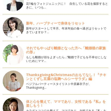
になってくる時期… …
花1輪をフォトジェニックに！ 自生している花を撮影すると
きに、いつも…
ほけんだより（インフルエンザ予防対策）
少しずつ発症のうわさがちらほらと耳に入るようになってき
たインフルエンザ。保育園・幼稚園や…
新年、ハーブティーで身体をリセット
新年がスタートして半月、年末年始の食べ過ぎはリセットで
きていますか？…
それでもやっぱり離婚となった方へ「離婚後の家族
の形」
もしも離婚が頭をよぎったら…“離婚で子どもを不幸せにしな
いためにママ…
Thanksgiving&Christmasのおもてなし！『チキ
ンとくずし豆腐の塩麹ヘルシーサラダ』編
ベジフルパーティースタイリスト中原麻衣子が、
Thanksgiving…
体と心を整えて、ママであり、女性である『私』を
楽しもう！
カラダとココロを整えて、ママであり、女性である『私』を