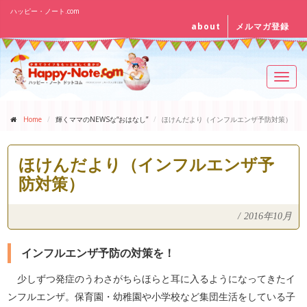
ハッピー・ノート.com
about
メルマガ登録
Toggl
navig
Home
輝くママのNEWSな“おはなし”
ほけんだより（インフルエンザ予防対策）
ほけんだより（インフルエンザ予
防対策）
/
2016年10月
インフルエンザ予防の対策を！
少しずつ発症のうわさがちらほらと耳に入るようになってきたイ
ンフルエンザ。保育園・幼稚園や小学校など集団生活をしている子