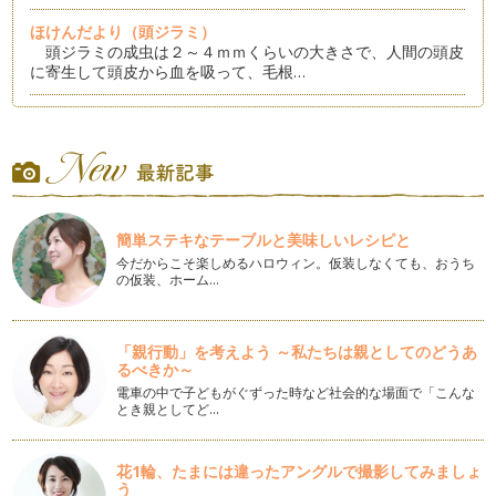
ほけんだより（頭ジラミ）
頭ジラミの成虫は２～４ｍｍくらいの大きさで、人間の頭皮
に寄生して頭皮から血を吸って、毛根…
ほけんだより（早寝早起き）
子どもの寝る時間はそれぞれの家庭によって様々です。特に働
いているお母さんの場合、保育園から…
ほけんだより（冬の時期の服装）
この寒い時期、子どもも風邪をひかないようについつい厚着
簡単ステキなテーブルと美味しいレシピと
をさせてしまいがち……
今だからこそ楽しめるハロウィン。仮装しなくても、おうち
の仮装、ホーム…
ほけんだより（冬のスキンケア）
肌の一番外側の部分を角質層といいます。角質層には外部の
刺激からお肌を守るバリア機能があり…
「親行動」を考えよう ～私たちは親としてのどうあ
るべきか～
ほけんだより（感染性胃腸炎流行時の嘔吐の処理方法）
ノロウイルスなどの感染性胃腸炎の患者さんが増えていると
電車の中で子どもがぐずった時など社会的な場面で「こんな
とき親としてど…
東京都からも「流行警報」が出されま…
ほけんだより（手洗い）
花1輪、たまには違ったアングルで撮影してみましょ
これからインフルエンザや感染性胃腸炎などの感染症が心配
う