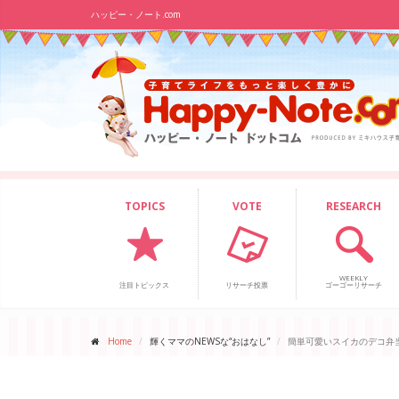
ハッピー・ノート.com
TOPICS
VOTE
RESEARCH
WEEKLY
注目トピックス
リサーチ投票
ゴーゴーリサーチ
Home
輝くママのNEWSな“おはなし”
簡単可愛いスイカのデコ弁