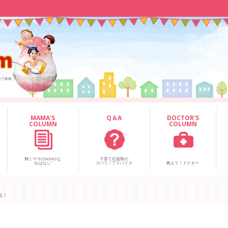
MAMA'S
Q＆A
DOCTOR'S
COLUMN
COLUMN
輝くママのNEWSな
子育て応援隊の
“おはなし”
ズバリ！アドバイス
教えて！ドクター
当！