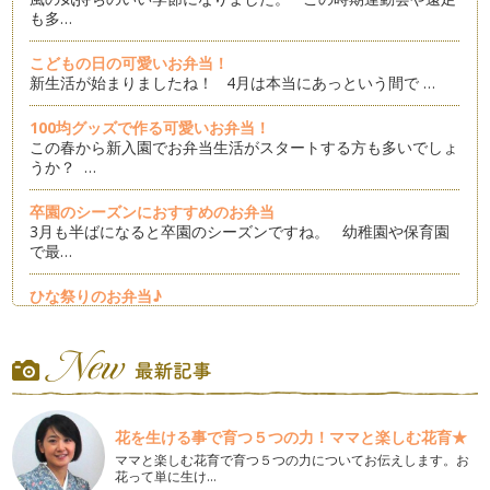
も多…
こどもの日の可愛いお弁当！
新生活が始まりましたね！ 4月は本当にあっという間で …
100均グッズで作る可愛いお弁当！
この春から新入園でお弁当生活がスタートする方も多いでしょ
うか？ …
卒園のシーズンにおすすめのお弁当
3月も半ばになると卒園のシーズンですね。 幼稚園や保育園
で最…
ひな祭りのお弁当♪
寒さも和らぎ春らしい日も増えてきましたね。 もうすぐひな
祭り…
簡単可愛い！ハートのお弁当♪
バレンタインもある２月にピッタリなのがハートのおかず！
今日…
花を生ける事で育つ５つの力！ママと楽しむ花育★
ママと楽しむ花育で育つ５つの力についてお伝えします。お
節分の可愛いお弁当！
花って単に生け…
2月のイベント…