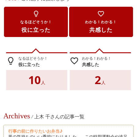
lightbulb_outline
favorite_border
なるほどそうか！
わかる！わかる！
役に立った
共感した
なるほどそうか！
わかる！わかる！
lightbulb_outline
favorite_border
役に立った
共感した
10
2
人
人
Archives
/
上木 千さんの記事一覧
行事の前に作りたいお弁当♪
風の気持ちのいい季節になりました。 この時期運動会や遠足