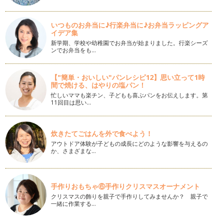
簡単で可愛い雪だるまのお弁当！
いつものお弁当に♪行楽弁当に♪お弁当ラッピングア
初雪の季節になりました！ 大人は雪が降ると大変～と思いま
イデア集
すが…
新学期、学校や幼稚園でお弁当が始まりました。行楽シーズ
ンでお弁当をも…
簡単で可愛いクリスマスのブーツ！
クリスマスが近づいてきました。 今日はプレゼントを入れる
赤い…
【"簡単・おいしい"パンレシピ12】思い立って1時
間で焼ける、はやりの塩パン！
保温庫の季節におすすめのお弁当！
忙しいママも楽チン、子どもも喜ぶパンをお伝えします。第
急に気温も下がり冬らしくなってきましたね。 この時期幼稚
11回目は思い…
園で…
クリスマスに作りたいお弁当♪
炊きたてごはんを外で食べよう！
街も華やかになるこの季節に お弁当もクリスマスらしいもの
アウトドア体験が子どもの成長にどのような影響を与えるの
を作…
か、さまざまな…
可愛いどんぐりのお弁当！
秋の遠足の季節に 可愛いどんぐりのお弁当をつくってみませ
んか？ …
手作りおもちゃ⑥手作りクリスマスオーナメント
クリスマスの飾りを親子で手作りしてみませんか？ 親子で
運動会のお弁当におすすめ！
一緒に作業する…
秋の行楽シーズン！ 運動会や遠足などでお弁当を作る機会も