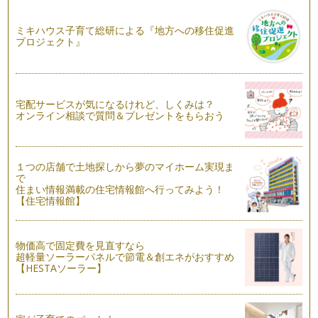
思っ…
ミキハウス子育て総研による『地方への移住促進
ウインナーで作る！ミニサイズのホットドッグ♪
プロジェクト』
可愛いお弁当を作りたいけど、あれこれ細かい作業は苦手！
とい…
簡単可愛いスイカのデコ弁当！
スーパーの店頭にスイカが並びだすと作…
宅配サービスが気になるけれど、しくみは？
オンライン相談で質問＆プレゼントをもらおう
コロコロのウインナーのクマさんの作り方！
お弁当の蓋を開ける瞬間ってウキウキしますよね！ 入…
１つの店舗で土地探しから夢のマイホーム実現ま
パパッと簡単にできる可愛いお弁当！
で
朝は忙しくてバタバタしますよね。 お弁当を作る時間…
住まい情報満載の住宅情報館へ行ってみよう！
【住宅情報館】
ストローで作れる簡単可愛いお弁当
可愛いお弁当を作ろうと思ったら何か特別な道具をそろえない
といけないかな？と思っている方もい…
物価高で固定費を見直すなら
超軽量ソーラーパネルで節電＆創エネがおすすめ
子どものお弁当は子どもに合わせた分量が何よりも大切！
【HESTAソーラー】
この春入園し、初めてのお弁当にお悩みの方もいますよね。多
いのが何をどれくらい入れればいいと…