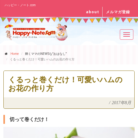
ハッピー・ノート.com
about
メルマガ登録
Toggl
navig
Home
輝くママのNEWSな“おはなし”
くるっと巻くだけ！可愛いハムのお花の作り方
くるっと巻くだけ！可愛いハムの
お花の作り方
/
2017年8月
切って巻くだけ！