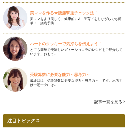
多いかと思います。 一つ入…
美ママを作る★腰痛撃退チェック法！
ハロウィンの簡単デコ弁当！
美ママをより美しく、健康的に♪ 子育てをしながらでも簡
１０月に入ると作りたくなるのがハロウィンのデコ弁当です。
単！ 腰痛予防…
…
子どもが喜ぶ！乗り物のお弁当♪
子どもが喜ぶおにぎりの一つに パトカーのおにぎりが…
ハートのクッキーで気持ちを伝えよう！
とても簡単で美味しいガトーショコラのレシピをご紹介して
初心者にも作りやすい！うさぎさんのお弁当♪
います。おもて…
新学期も始まりお弁当作りがスタートした方もいらっしゃると
思います。 今日…
受験算数に必要な能力～思考力～
くるっと巻くだけ！可愛いハムのお花の作り方
お弁当のちょっとした隙間などに入っていると華やかになるハ
最終回は「受験算数に必要な能力～思考力～」です。思考力
は一朝一夕には…
ムのお花！ &n…
ウインナーの簡単ゾウさん弁当♪
記事一覧を見る
動物園でも大人気のゾウさん。 我が家の子どもたちも大好き
です！ お弁当で作…
サンドイッチも一工夫で可愛く！
キャラ弁やデコ弁のイメージって ご飯をあれこれ工夫すると