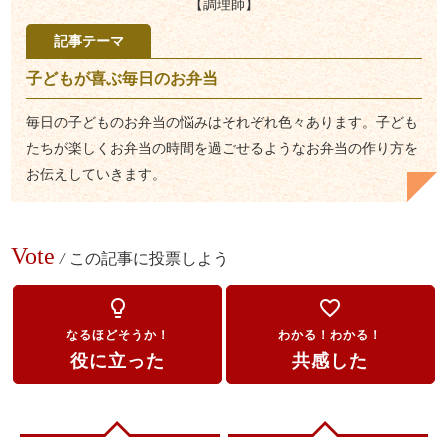
【調理師】
記事テーマ
子どもが喜ぶ毎日のお弁当
毎日の子どものお弁当の悩みはそれぞれ色々あります。子ども
たちが楽しくお弁当の時間を過ごせるようなお弁当の作り方を
お伝えしていきます。
Vote
/
この記事に投票しよう
lightbulb_outline
favorite_border
なるほどそうか！
わかる！わかる！
役に立った
共感した