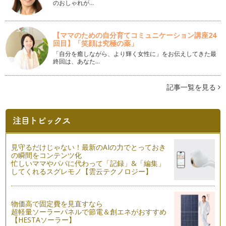
初心者にも作りやすい！うさぎさんのお弁当♪
のおしゃれが…
新学期も始まりお弁当作りがスタートした方もいらっしゃると
思います。 今日…
【ママのための自分育てコミュニケーション講座24
くるっと巻くだけ！可愛いハムのお花の作り方
回目】「笑顔は究極の薬」
お弁当のちょっとした隙間などに入っていると華やかになるハ
「自分を癒しながら、より輝く女性に」をお伝えしてきた最
ムのお花！ &n…
終回は、あなた…
ウインナーの簡単ゾウさん弁当♪
記事一覧を見る
動物園でも大人気のゾウさん。 我が家の子どもたちも大好き
です！ お弁当で作…
サンドイッチも一工夫で可愛く！
キャラ弁やデコ弁のイメージって ご飯をあれこれ工夫すると
思っ…
見守るだけじゃない！最新のAIの力でとっておき
の瞬間をコンテンツ化
ウインナーで作る！ミニサイズのホットドッグ♪
忙しいママやパパに代わって「記録」&「編集」
可愛いお弁当を作りたいけど、あれこれ細かい作業は苦手！
してくれるスグレモノ【雲云テクノロジー】
とい…
簡単可愛いスイカのデコ弁当！
物価高で固定費を見直すなら
スーパーの店頭にスイカが並びだすと作…
超軽量ソーラーパネルで節電＆創エネがおすすめ
【HESTAソーラー】
コロコロのウインナーのクマさんの作り方！