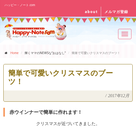
ハッピー・ノート.com
about
メルマガ登録
Toggl
navig
Home
輝くママのNEWSな“おはなし”
簡単で可愛いクリスマスのブーツ！
簡単で可愛いクリスマスのブー
ツ！
/
2017年12月
赤ウインナーで簡単に作れます！
クリスマスが近づいてきました。