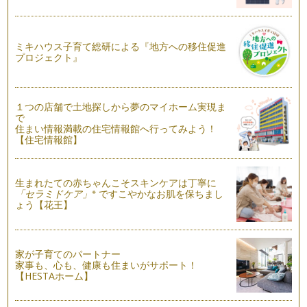
お弁当の蓋を開ける瞬間ってウキウキしますよね！ 入…
パパッと簡単にできる可愛いお弁当！
ミキハウス子育て総研による『地方への移住促進
朝は忙しくてバタバタしますよね。 お弁当を作る時間…
プロジェクト』
ストローで作れる簡単可愛いお弁当
可愛いお弁当を作ろうと思ったら何か特別な道具をそろえない
といけないかな？と思っている方もい…
１つの店舗で土地探しから夢のマイホーム実現ま
で
住まい情報満載の住宅情報館へ行ってみよう！
子どものお弁当は子どもに合わせた分量が何よりも大切！
【住宅情報館】
この春入園し、初めてのお弁当にお悩みの方もいますよね。多
いのが何をどれくらい入れればいいと…
生まれたての赤ちゃんこそスキンケアは丁寧に
※
「セラミドケア」
ですこやかなお肌を保ちまし
ょう【花王】
家が子育てのパートナー
家事も、心も、健康も住まいがサポート！
【HESTAホーム】