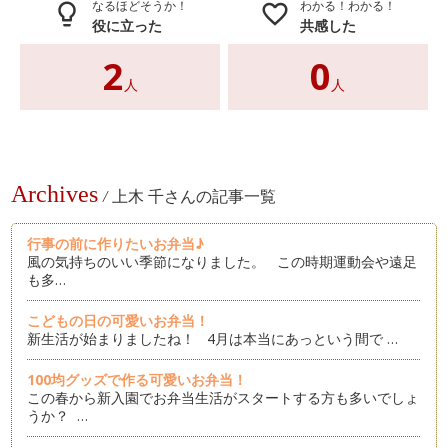
なるほどそうか！
わかる！わかる！
lightbulb_outline
favorite_border
役に立った
共感した
2
0
人
人
Archives
/
上木 千さんの記事一覧
行事の前に作りたいお弁当♪
風の気持ちのいい季節になりました。 この時期運動会や遠足
も多…
こどもの日の可愛いお弁当！
新生活が始まりましたね！ 4月は本当にあっという間で …
100均グッズで作る可愛いお弁当！
この春から新入園でお弁当生活がスタートする方も多いでしょ
うか？ …