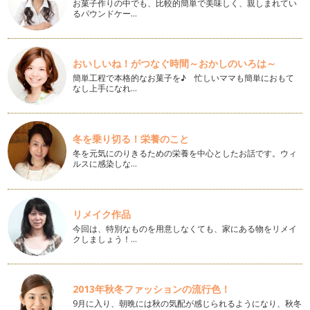
保温庫の季節におすすめのお弁当！
お菓子作りの中でも、比較的簡単で美味しく、親しまれてい
るパウンドケー…
急に気温も下がり冬らしくなってきましたね。 この時期幼稚
園で…
クリスマスに作りたいお弁当♪
おいしいね！がつなぐ時間～おかしのいろは～
街も華やかになるこの季節に お弁当もクリスマスらしいもの
簡単工程で本格的なお菓子を♪ 忙しいママも簡単におもて
を作…
なし上手になれ…
可愛いどんぐりのお弁当！
秋の遠足の季節に 可愛いどんぐりのお弁当をつくってみませ
んか？ …
冬を乗り切る！栄養のこと
冬を元気にのりきるための栄養を中心としたお話です。ウィ
運動会のお弁当におすすめ！
ルスに感染しな…
秋の行楽シーズン！ 運動会や遠足などでお弁当を作る機会も
多いかと思います。 一つ入…
リメイク作品
ハロウィンの簡単デコ弁当！
１０月に入ると作りたくなるのがハロウィンのデコ弁当です。
今回は、特別なものを用意しなくても、家にある物をリメイ
クしましょう！…
…
子どもが喜ぶ！乗り物のお弁当♪
子どもが喜ぶおにぎりの一つに パトカーのおにぎりが…
2013年秋冬ファッションの流行色！
9月に入り、朝晩には秋の気配が感じられるようになり、秋冬