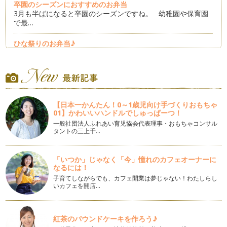
卒園のシーズンにおすすめのお弁当
3月も半ばになると卒園のシーズンですね。 幼稚園や保育園
で最…
ひな祭りのお弁当♪
寒さも和らぎ春らしい日も増えてきましたね。 もうすぐひな
祭り…
簡単可愛い！ハートのお弁当♪
バレンタインもある２月にピッタリなのがハートのおかず！
今日…
【日本一かんたん！0～1歳児向け手づくりおもちゃ
01】かわいいハンドルでしゅっぱーつ！
節分の可愛いお弁当！
一般社団法人ふれあい育児協会代表理事・おもちゃコンサル
2月のイベント…
タントの三上千…
簡単で可愛い雪だるまのお弁当！
「いつか」じゃなく「今」憧れのカフェオーナーに
初雪の季節になりました！ 大人は雪が降ると大変～と思いま
なるには！
すが…
子育てしながらでも、カフェ開業は夢じゃない！わたしらし
いカフェを開店…
簡単で可愛いクリスマスのブーツ！
クリスマスが近づいてきました。 今日はプレゼントを入れる
赤い…
紅茶のパウンドケーキを作ろう♪