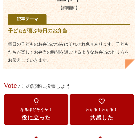
【調理師】
記事テーマ
子どもが喜ぶ毎日のお弁当
毎日の子どものお弁当の悩みはそれぞれ色々あります。子ども
たちが楽しくお弁当の時間を過ごせるようなお弁当の作り方を
お伝えしていきます。
Vote
/
この記事に投票しよう
lightbulb_outline
favorite_border
なるほどそうか！
わかる！わかる！
役に立った
共感した