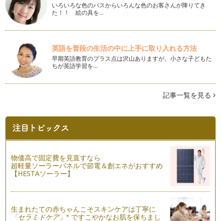
いろいろな色のバスからいろんな色のお客さんが降りてき
初心者にも作りやすい！うさぎさんのお弁当♪
た！！ 絵の具を…
新学期も始まりお弁当作りがスタートした方もいらっしゃると
思います。 今日…
英語を普段の生活の中に上手に取り入れる方法
くるっと巻くだけ！可愛いハムのお花の作り方
お弁当のちょっとした隙間などに入っていると華やかになるハ
早期英語教育のプラス点は沢山ありますが、小さな子どもた
ムのお花！ &n…
ちが英語学習を…
ウインナーの簡単ゾウさん弁当♪
記事一覧を見る
動物園でも大人気のゾウさん。 我が家の子どもたちも大好き
です！ お弁当で作…
サンドイッチも一工夫で可愛く！
キャラ弁やデコ弁のイメージって ご飯をあれこれ工夫すると
思っ…
物価高で固定費を見直すなら
ウインナーで作る！ミニサイズのホットドッグ♪
超軽量ソーラーパネルで節電＆創エネがおすすめ
可愛いお弁当を作りたいけど、あれこれ細かい作業は苦手！
【HESTAソーラー】
とい…
簡単可愛いスイカのデコ弁当！
生まれたての赤ちゃんこそスキンケアは丁寧に
スーパーの店頭にスイカが並びだすと作…
※
「セラミドケア」
ですこやかなお肌を保ちまし