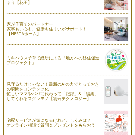
ょう【花王】
コロコロのウインナーのクマさんの作り方！
お弁当の蓋を開ける瞬間ってウキウキしますよね！ 入…
パパッと簡単にできる可愛いお弁当！
家が子育てのパートナー
朝は忙しくてバタバタしますよね。 お弁当を作る時間…
家事も、心も、健康も住まいがサポート！
【HESTAホーム】
ストローで作れる簡単可愛いお弁当
可愛いお弁当を作ろうと思ったら何か特別な道具をそろえない
といけないかな？と思っている方もい…
ミキハウス子育て総研による『地方への移住促進
プロジェクト』
子どものお弁当は子どもに合わせた分量が何よりも大切！
この春入園し、初めてのお弁当にお悩みの方もいますよね。多
いのが何をどれくらい入れればいいと…
見守るだけじゃない！最新のAIの力でとっておき
の瞬間をコンテンツ化
忙しいママやパパに代わって「記録」&「編集」
してくれるスグレモノ【雲云テクノロジー】
宅配サービスが気になるけれど、しくみは？
オンライン相談で質問＆プレゼントをもらおう