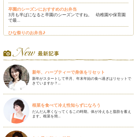
卒園のシーズンにおすすめのお弁当
3月も半ばになると卒園のシーズンですね。 幼稚園や保育園
で最…
ひな祭りのお弁当♪
寒さも和らぎ春らしい日も増えてきましたね。 もうすぐひな
祭り…
簡単可愛い！ハートのお弁当♪
バレンタインもある２月にピッタリなのがハートのおかず！
今日…
新年、ハーブティーで身体をリセット
新年がスタートして半月、年末年始の食べ過ぎはリセットで
節分の可愛いお弁当！
きていますか？…
2月のイベント…
簡単で可愛い雪だるまのお弁当！
初雪の季節になりました！ 大人は雪が降ると大変～と思いま
根菜を食べて冷え性知らずになろう
すが…
だんだん寒くなってくるこの時期。体が冷えると脂肪を蓄え
ます。根菜を簡…
簡単で可愛いクリスマスのブーツ！
クリスマスが近づいてきました。 今日はプレゼントを入れる
赤い…