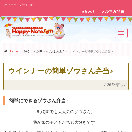
ハッピー・ノート.com
about
メルマガ登録
Toggl
navig
Home
輝くママのNEWSな“おはなし”
ウインナーの簡単ゾウさん弁当♪
ウインナーの簡単ゾウさん弁当♪
/
2017年7月
簡単にできるゾウさん弁当♪
動物園でも大人気のゾウさん。
我が家の子どもたちも大好きです！