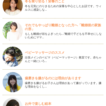
冬を乗り切る！栄養のこと
保温庫の季節におすすめのお弁当！
冬を元気にのりきるための栄養を中心としたお話です。ウィ
ルスに感染しな…
急に気温も下がり冬らしくなってきましたね。 この時期幼稚
園で…
クリスマスに作りたいお弁当♪
それでもやっぱり離婚となった方へ「離婚後の家族
街も華やかになるこの季節に お弁当もクリスマスらしいもの
の形」
を作…
もしも離婚が頭をよぎったら…“離婚で子どもを不幸せにしな
いためにママ…
可愛いどんぐりのお弁当！
秋の遠足の季節に 可愛いどんぐりのお弁当をつくってみませ
んか？ …
ベビーマッサージのススメ
出張メインのベビマ（ベビーマッサージ）教室です。赤ちゃ
運動会のお弁当におすすめ！
んと一緒にいろ…
秋の行楽シーズン！ 運動会や遠足などでお弁当を作る機会も
多いかと思います。 一つ入…
歯磨きを嫌がるのには理由があります
ハロウィンの簡単デコ弁当！
１０月に入ると作りたくなるのがハロウィンのデコ弁当です。
歯磨きを嫌がるお子さんは理由があって嫌がっています。嫌
な理由をなくし…
…
子どもが喜ぶ！乗り物のお弁当♪
子どもが喜ぶおにぎりの一つに パトカーのおにぎりが…
お外で楽しむ絵本