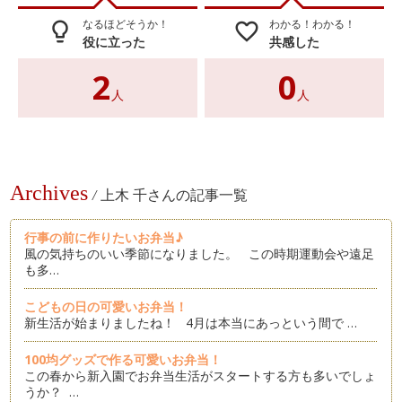
なるほどそうか！
わかる！わかる！
lightbulb_outline
favorite_border
役に立った
共感した
2
0
人
人
Archives
/
上木 千さんの記事一覧
行事の前に作りたいお弁当♪
風の気持ちのいい季節になりました。 この時期運動会や遠足
も多…
こどもの日の可愛いお弁当！
新生活が始まりましたね！ 4月は本当にあっという間で …
100均グッズで作る可愛いお弁当！
この春から新入園でお弁当生活がスタートする方も多いでしょ
うか？ …