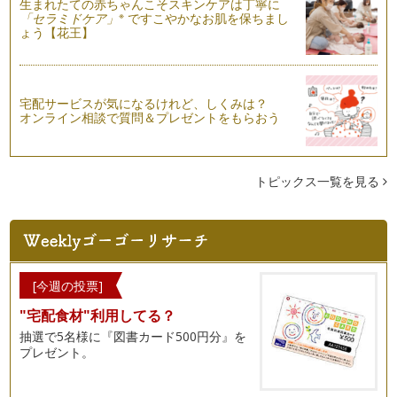
回は、毎日を丁寧に過ごし、穏やかで…
生まれたての赤ちゃんこそスキンケアは丁寧に
※
「セラミドケア」
ですこやかなお肌を保ちまし
ょう【花王】
願いを叶えるハッピーノート vol.2
前回に引き続き、ハッピーノートの書き方をご紹介していきま
す。 …
宅配サービスが気になるけれど、しくみは？
願いを叶えるハッピーノート。
オンライン相談で質問＆プレゼントをもらおう
子育てというと、どうしても“”子どもをどう育てるか“&…
トピックス一覧を見る
[今週の投票]
"宅配食材"利用してる？
抽選で5名様に『図書カード500円分』を
プレゼント。