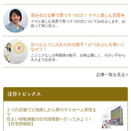
願いをかなえるハッピー・ノート～vol.13『言葉の習慣づけ
その１』
花を生ける事で育つ５つの力！ママと楽しむ花育★
願いをかなえるハッピー・ノートも、とうとう折り返し地点に
やってまいりました。今回は、毎日を…
ママと楽しむ花育で育つ５つの力についてお伝えします。お
花って単に生け…
願いをかなえるハッピー・ノート～vol.12
みなさん、こんにちは。１２回目のハッピー・ノートは、「心
の選択」についてお話したいと思いま…
おべんとうに入れられる餃子！かつおぶしを使いこ
なそう！
ニンニクなしの和風味の餃子。お味は優しく、小さい子から
願いをかなえるハッピー・ノート～vol.11
大人までお弁当…
みなさん、こんにちは。願いをかなえるハッピー・ノートも
11回目となりました☆ さて…
記事一覧を見る
願いを叶えるハッピー・ノート～ｖｏｌ.10『あなたが子ども
に残したいものは？』
今年に入り、もう一ヶ月が過ぎましたが、本当に時間が経つの
はあっという間ですね。 子…
願いを叶えるハッピー・ノート～ｖｏｌ.9『ときめくキーワー
１つの店舗で土地探しから夢のマイホーム実現ま
ド探し☆その２』
で
みなさん、明けましておめでとうございます。 2012年が始ま
住まい情報満載の住宅情報館へ行ってみよう！
り、年が変わる年末年始…
【住宅情報館】