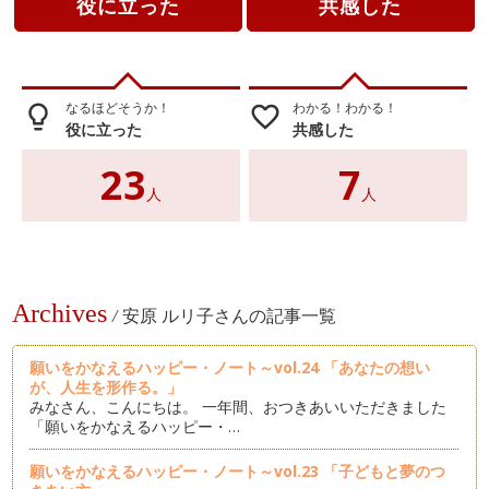
役に立った
共感した
なるほどそうか！
わかる！わかる！
lightbulb_outline
favorite_border
役に立った
共感した
23
7
人
人
Archives
/
安原 ルリ子さんの記事一覧
願いをかなえるハッピー・ノート～vol.24 「あなたの想い
が、人生を形作る。」
みなさん、こんにちは。 一年間、おつきあいいただきました
「願いをかなえるハッピー・…
願いをかなえるハッピー・ノート～vol.23 「子どもと夢のつ