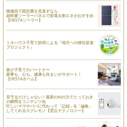
願いを叶えるハッピー・ノート～ｖｏｌ.８『ときめくキーワ
ード探し☆』
物価高で固定費を見直すなら
願いを叶えるハッピー・ノート、8回目の今回は、『ときめく
超軽量ソーラーパネルで節電＆創エネがおすすめ
キーワード探し☆』。 キー…
【HESTAソーラー】
願いを叶えるハッピー・ノート～vol.7
願いを叶えるハッピー・ノートのコラムも、今回で7回目。
「私もハッピー・ノートを書…
ミキハウス子育て総研による『地方への移住促進
プロジェクト』
願いを叶えるハッピー・ノート～ｖｏｌ．6
前回までノートの書き方、選び方について5回に亘りご紹介し
てきましたが、いかがでしたか？もう…
家が子育てのパートナー
願いを叶えるハッピー・ノート～vol.5
家事も、心も、健康も住まいがサポート！
前回までは、ハッピー・ノートの書き方についてお伝えしてき
【HESTAホーム】
ましたが、今回はノートの選び方につ…
願いを叶えるハッピーノート～vol.4
見守るだけじゃない！最新のAIの力でとっておき
前回、ハッピーノートを書くときの３つのポイントをお伝えし
の瞬間をコンテンツ化
ましたが、ハッピーノートは、夢を叶…
忙しいママやパパに代わって「記録」&「編集」
してくれるスグレモノ【雲云テクノロジー】
願いを叶えるハッピーノートvol.3
前回、ハッピーノートの書き方についてお伝えしましたが、今