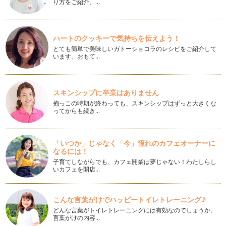
り方をご紹介、…
きない？・前編」
あっというまにもう6月・・・！ 今年に入って、もう半分が経
過しようとしています。月…
ハートのクッキーで気持ちを伝えよう！
願いをかなえるハッピー・ノート～vol.17 「長い目で物事を
とても簡単で美味しいガトーショコラのレシピをご紹介して
みる・後編」
います。おもて…
爽やかな5月のお天気に、なんだか心まで晴れ渡ってくるよ
う。 遠足や運動会、社会見学…
願いをかなえるハッピー・ノート～ｖｏｌ．16 「長い目で物
スキンシップに卒業はありません
事をみる。」
抱っこの時期が終わっても、スキンシップはずっと大きくな
晴れわたった空。気持ちよさそうに泳いでいる鯉のぼりがなん
ってからも続き…
とも季節を感じさせます。 …
願いをかなえるハッピー・ノート～vol.15 「どうなるんだろ
「いつか」じゃなく「今」憧れのカフェオーナーに
う？ではなく、どうしたいのか？で考える」
なるには！
新年度がスタートし、うちの息子も小学校４年生になりまし
子育てしながらでも、カフェ開業は夢じゃない！わたしらし
た。きっと４月はみなさんにとっても、…
いカフェを開店…
願いをかなえるハッピー・ノート～vol.1４『言葉の習慣づ
け その２』
こんな言葉がけでハッピートイレトレーニング♪
先日、桜の花が咲いているのをみて、あーとうとう春が来たな
どんな言葉がトイレトレーニングには有効なのでしょうか。
ぁって、しみじみ... 桜…
言葉がけの内容…