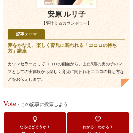
安原 ルリ子
【夢叶えるカウンセラー】
記事テーマ
夢をかなえ、楽しく育児に関われる「ココロの持ち
方」講座
カウンセラーとしてココロの側面から、また9歳の男の子のマ
マとしての実体験から楽しく育児に関われるココロの持ち方な
どをお伝えします。
Vote
/
この記事に投票しよう
lightbulb_outline
favorite_border
なるほどそうか！
わかる！わかる！