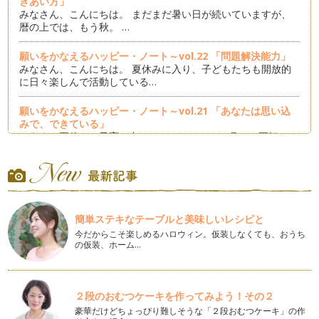
きあい方」
みなさん、こんにちは。 まだまだ暑い日が続いていますが、
暦の上では、もう秋。 …
願いをかなえるハッピー・ノート～vol.22 「問題解決能力」
みなさん、こんにちは。 夏休みに入り、子どもたちも開放的
に日々楽しんで活動している…
願いをかなえるハッピー・ノート～vol.21 「あなたは思い込
みで、できている」
もうすぐ夏休み。子育て中のママにとって、７月は一区切りで
きる季節ですね。 家族での…
願いをかなえるハッピー・ノート～vol.20 「自分の感覚を大
切にする」
みなさん、こんにちは。 ハッピー・ノートのコラムも残すと
ころ、あと4回となりました…
簡単ステキなテーブルと美味しいレシピと
今だからこそ楽しめるハロウィン。仮装しなくても、おうち
の仮装、ホーム…
願いをかなえるハッピー・ノート～vol.19 「○○がないからで
きない？・後編」
梅雨入りし、なんだかじめっとした気候がしばらく続きます
が、みなさまいかがお過ごしでしょうか…
２段のおむつケーキを作ってみよう！その２
豪華だけどちょっぴり難しそうな「２段おむつケーキ」の作
願いをかなえるハッピー・ノート～vol.18 「○○がないからで