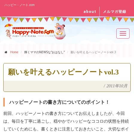
ハッピー・ノート.com
about
メルマガ登録
Toggl
navig
Home
輝くママのNEWSな“おはなし”
願いを叶えるハッピーノートvol.3
願いを叶えるハッピーノートvol.3
/
2011年10月
ハッピーノートの書き方についてのポイント！
前回、ハッピーノートの書き方についてお伝えしましたが、今回
は、毎日を丁寧に過ごし、穏やかでハッピーなココロの状態を持続
していくためにも、書くときに注意しておきたいこと、大切なポイ