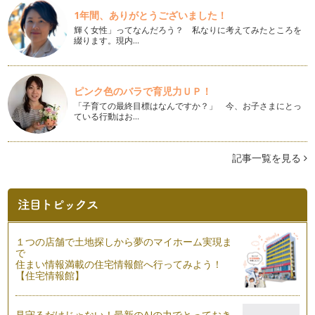
願いをかなえるハッピー・ノートも、とうとう折り返し地点に
1年間、ありがとうございました！
やってまいりました。今回は、毎日を…
輝く女性」ってなんだろう？ 私なりに考えてみたところを
綴ります。現内…
願いをかなえるハッピー・ノート～vol.12
みなさん、こんにちは。１２回目のハッピー・ノートは、「心
の選択」についてお話したいと思いま…
ピンク色のバラで育児力ＵＰ！
願いをかなえるハッピー・ノート～vol.11
「子育ての最終目標はなんですか？」 今、お子さまにとっ
ている行動はお…
みなさん、こんにちは。願いをかなえるハッピー・ノートも
11回目となりました☆ さて…
記事一覧を見る
願いを叶えるハッピー・ノート～ｖｏｌ.10『あなたが子ども
に残したいものは？』
今年に入り、もう一ヶ月が過ぎましたが、本当に時間が経つの
はあっという間ですね。 子…
願いを叶えるハッピー・ノート～ｖｏｌ.9『ときめくキーワー
ド探し☆その２』
１つの店舗で土地探しから夢のマイホーム実現ま
みなさん、明けましておめでとうございます。 2012年が始ま
で
り、年が変わる年末年始…
住まい情報満載の住宅情報館へ行ってみよう！
【住宅情報館】
願いを叶えるハッピー・ノート～ｖｏｌ.８『ときめくキーワ
ード探し☆』
見守るだけじゃない！最新のAIの力でとっておき