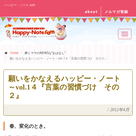
ハッピー・ノート.com
about
メルマガ登録
Toggl
navig
Home
輝くママのNEWSな“おはなし”
願いをかなえるハッピー・ノート～vol.1４『言葉の習慣づけ その２』
願いをかなえるハッピー・ノート
～vol.1４『言葉の習慣づけ その
２』
/
2012年4月
春、変化のとき。