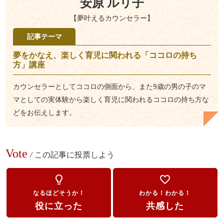
安原 ルリ子
【夢叶えるカウンセラー】
記事テーマ
夢をかなえ、楽しく育児に関われる「ココロの持ち
方」講座
カウンセラーとしてココロの側面から、また9歳の男の子のマ
マとしての実体験から楽しく育児に関われるココロの持ち方な
どをお伝えします。
Vote
/
この記事に投票しよう
lightbulb_outline
favorite_border
なるほどそうか！
わかる！わかる！
役に立った
共感した