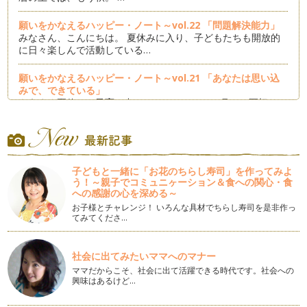
願いをかなえるハッピー・ノート～vol.22 「問題解決能力」
みなさん、こんにちは。 夏休みに入り、子どもたちも開放的
に日々楽しんで活動している…
願いをかなえるハッピー・ノート～vol.21 「あなたは思い込
みで、できている」
もうすぐ夏休み。子育て中のママにとって、７月は一区切りで
きる季節ですね。 家族での…
願いをかなえるハッピー・ノート～vol.20 「自分の感覚を大
切にする」
みなさん、こんにちは。 ハッピー・ノートのコラムも残すと
子どもと一緒に「お花のちらし寿司」を作ってみよ
ころ、あと4回となりました…
う！～親子でコミュニヶーション＆食への関心・食
への感謝の心を深める～
願いをかなえるハッピー・ノート～vol.19 「○○がないからで
お子様とチャレンジ！ いろんな具材でちらし寿司を是非作っ
てみてくださ…
きない？・後編」
梅雨入りし、なんだかじめっとした気候がしばらく続きます
が、みなさまいかがお過ごしでしょうか…
社会に出てみたいママへのマナー
ママだからこそ、社会に出て活躍できる時代です。社会への
願いをかなえるハッピー・ノート～vol.18 「○○がないからで
興味はあるけど…
きない？・前編」
あっというまにもう6月・・・！ 今年に入って、もう半分が経