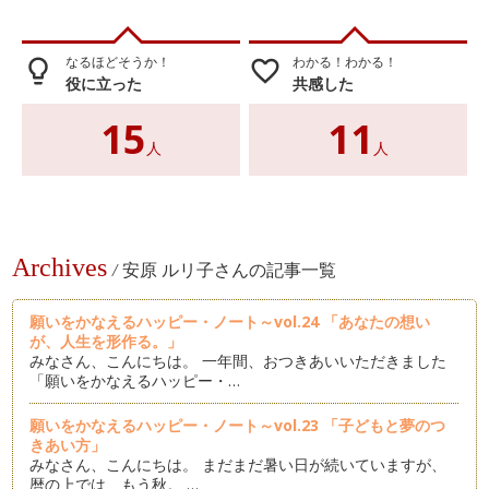
なるほどそうか！
わかる！わかる！
lightbulb_outline
favorite_border
役に立った
共感した
15
11
人
人
Archives
/
安原 ルリ子さんの記事一覧
願いをかなえるハッピー・ノート～vol.24 「あなたの想い
が、人生を形作る。」
みなさん、こんにちは。 一年間、おつきあいいただきました
「願いをかなえるハッピー・…
願いをかなえるハッピー・ノート～vol.23 「子どもと夢のつ
きあい方」
みなさん、こんにちは。 まだまだ暑い日が続いていますが、
暦の上では、もう秋。 …