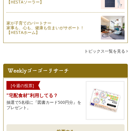
願いを叶えるハッピーノート vol.2
【HESTAソーラー】
前回に引き続き、ハッピーノートの書き方をご紹介していきま
す。 …
願いを叶えるハッピーノート。
家が子育てのパートナー
家事も、心も、健康も住まいがサポート！
子育てというと、どうしても“”子どもをどう育てるか“&…
【HESTAホーム】
トピックス一覧を見る
[今週の投票]
"宅配食材"利用してる？
抽選で5名様に『図書カード500円分』を
プレゼント。