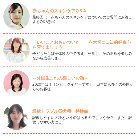
過しようとしています。月…
赤ちゃんのスキンケアQ＆A
願いをかなえるハッピー・ノート～vol.17 「長い目で物事を
最終回は、赤ちゃんのスキンケアについてのご質問にお答え
みる・後編」
するQ&A形式…
爽やかな5月のお天気に、なんだか心まで晴れ渡ってくるよ
う。 遠足や運動会、社会見学…
「いいことおもいついた！」を大切に...知的好奇心
願いをかなえるハッピー・ノート～ｖｏｌ．16 「長い目で物
を育てましょう
事をみる。」
子どもたちは実体験の中で考え、発見し、その過程を楽しみ
晴れわたった空。気持ちよさそうに泳いでいる鯉のぼりがなん
ながら成長しま…
とも季節を感じさせます。 …
願いをかなえるハッピー・ノート～vol.15 「どうなるんだろ
～外国生まれの楽しいお話～
う？ではなく、どうしたいのか？で考える」
新年度がスタートし、うちの息子も小学校４年生になりまし
2020年はオリンピックイヤーです！ 日本にも多くの外国か
た。きっと４月はみなさんにとっても、…
らのお客様…
願いをかなえるハッピー・ノート～vol.1４『言葉の習慣づ
け その２』
誤飲トラブル⑤犬種、特性編
先日、桜の花が咲いているのをみて、あーとうとう春が来たな
誤飲しやすい犬種というのはあるのでしょうか？ また、誤
ぁって、しみじみ... 桜…
飲しやすい犬に…
願いをかなえるハッピー・ノート～vol.13『言葉の習慣づけ
その１』