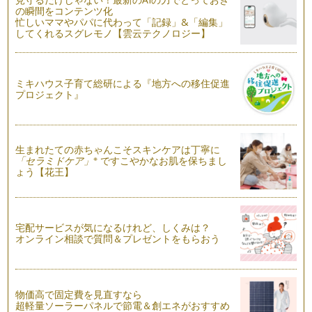
願いを叶えるハッピー・ノート、8回目の今回は、『ときめく
の瞬間をコンテンツ化
キーワード探し☆』。 キー…
忙しいママやパパに代わって「記録」&「編集」
してくれるスグレモノ【雲云テクノロジー】
願いを叶えるハッピー・ノート～vol.7
願いを叶えるハッピー・ノートのコラムも、今回で7回目。
「私もハッピー・ノートを書…
ミキハウス子育て総研による『地方への移住促進
プロジェクト』
願いを叶えるハッピー・ノート～ｖｏｌ．6
前回までノートの書き方、選び方について5回に亘りご紹介し
てきましたが、いかがでしたか？もう…
生まれたての赤ちゃんこそスキンケアは丁寧に
願いを叶えるハッピー・ノート～vol.5
※
「セラミドケア」
ですこやかなお肌を保ちまし
前回までは、ハッピー・ノートの書き方についてお伝えしてき
ょう【花王】
ましたが、今回はノートの選び方につ…
願いを叶えるハッピーノート～vol.4
前回、ハッピーノートを書くときの３つのポイントをお伝えし
宅配サービスが気になるけれど、しくみは？
ましたが、ハッピーノートは、夢を叶…
オンライン相談で質問＆プレゼントをもらおう
願いを叶えるハッピーノートvol.3
前回、ハッピーノートの書き方についてお伝えしましたが、今
回は、毎日を丁寧に過ごし、穏やかで…
物価高で固定費を見直すなら
超軽量ソーラーパネルで節電＆創エネがおすすめ