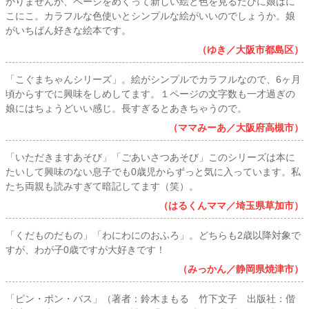
かりませんが、ページをめくって新しい絵と色を見るたびに娘はに
こにこ。カラフルな色使いとシンプルな絵がいいのでしょうか。娘
がいちばん好きな絵本です。
（ゆき／大阪市都島区）
「こぐまちゃんシリーズ」。絵がシンプルでカラフルなので、6ヶ月
頃からすでに興味をしめしてます。１ページの文字数も一才過ぎの
娘にはちょうどいい感じ。長すぎるとあきちゃうので。
（ママみーあ／大阪府高槻市）
「いただきますあそび」「ごあいさつあそび」このシリーズは本に
たいして興味のない息子でも0歳児からずっと気に入っています。私
たち両親も読みすぎて暗記してます（笑）。
（はるくんママ／埼玉県草加市）
「くだものだもの」「わにわにのおふろ」。どちらも2歳以降対象で
すが、わが子0歳ですが大好きです！
（みっかん／静岡県焼津市）
「ピン・ポン・バス」（著者：鈴木まもる 竹下文子 出版社：偕