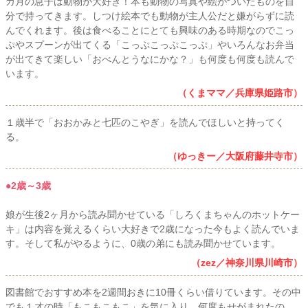
カ月の息子は動物が大好き！本も動物の写真や絵がついたものを自
分で持ってきます。しつけ絵本でも動物が主人公だと嫌がらずに読
んでくれます。後は食べることにとても興味のある時期なのでこっ
ぷやスプーンが出てくる「こっぷこっぷこっぷ」やいろんなお弁当
が出てきて楽しい「おべんとうなにかな？」も何度も何度も読んで
います。
（くまママ／兵庫県姫路市）
１歳半で「おおかみと七匹のこやぎ」を読んでほしいと持ってく
る。
（ゆっきー／大阪府藤井寺市）
●2歳～3歳
娘が生後2ヶ月から読み聞かせている「しろくまちゃんのホットケー
キ」は内容を覚えるくらい大好きで2歳になった今もよく読んでいま
す。そして私がやるように、0歳の弟にも読み聞かせています。
（zez／神奈川県川崎市）
図書館でおすすめ本を2週間おきに10冊くらい借りています。その中
でも１才の時「もこもこもこ」を気に入り。何度もせがまれたの