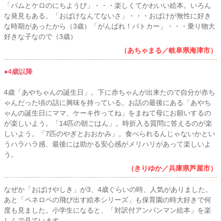
「バムとケロのにちようび」・・・楽しくてかわいい絵本。いろん
な発見もある。「おばけなんてないさ」・・・おばけが無性に好き
な時期があったから（3歳）「がんばれ！パトカー」・・・乗り物大
好きな子なので（3歳）
（あちゃまる／岐阜県海津市）
●4歳以降
4歳「あやちゃんの誕生日」。下に赤ちゃんが出来たので自分が赤ち
ゃんだった頃の話に興味を持っている。お話の最後にある「あやち
ゃんの誕生日にママ、ケーキ作ってね」をまねて母にお願いするの
が楽しいよう。「14匹の朝ごはん」。時折入る質問に答えるのが楽
しいよう。「7匹のやぎとおおかみ」。食べられるんじゃないかとい
うハラハラ感、最後には助かる安心感がメリハリがあって楽しいよ
う。
（きりゆか／兵庫県芦屋市）
なぜか「おばけやしき」が3、4歳ぐらいの時、人気がありました。
あと「ペネロペの飛び出す絵本シリーズ」も保育園の時大好きで何
度も見ました。小学生になると、「対訳付アンパンマン絵本」を楽
しんで見ています。