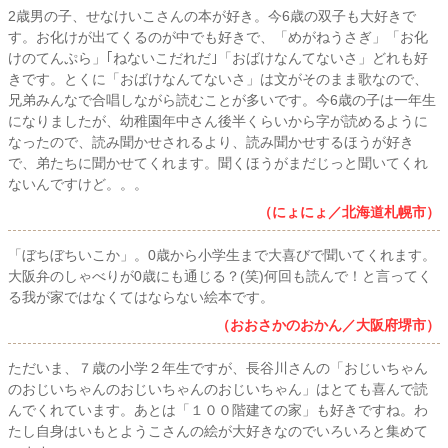
2歳男の子、せなけいこさんの本が好き。今6歳の双子も大好きで
す。お化けが出てくるのが中でも好きで、「めがねうさぎ」「お化
けのてんぷら」｢ねないこだれだ｣「おばけなんてないさ」どれも好
きです。とくに「おばけなんてないさ」は文がそのまま歌なので、
兄弟みんなで合唱しながら読むことが多いです。今6歳の子は一年生
になりましたが、幼稚園年中さん後半くらいから字が読めるように
なったので、読み聞かせされるより、読み聞かせするほうが好き
で、弟たちに聞かせてくれます。聞くほうがまだじっと聞いてくれ
ないんですけど。。。
（にょにょ／北海道札幌市）
「ぼちぼちいこか」。0歳から小学生まで大喜びで聞いてくれます。
大阪弁のしゃべりが0歳にも通じる？(笑)何回も読んで！と言ってく
る我が家ではなくてはならない絵本です。
（おおさかのおかん／大阪府堺市）
ただいま、７歳の小学２年生ですが、長谷川さんの「おじいちゃん
のおじいちゃんのおじいちゃんのおじいちゃん」はとても喜んで読
んでくれています。あとは「１００階建ての家」も好きですね。わ
たし自身はいもとようこさんの絵が大好きなのでいろいろと集めて