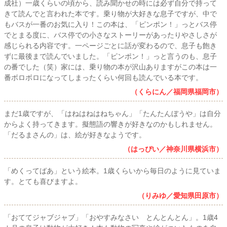
成社）一歳くらいの頃から、読み聞かせの時には必ず自分で持って
きて読んでと言われた本です。乗り物が大好きな息子ですが、中で
もバスが一番のお気に入り！この本は、「ピンポン！」っとバス停
でとまる度に、バス停での小さなストーリーがあったりやさしさが
感じられる内容です。一ページごとに話が変わるので、息子も飽き
ずに最後まで読んでいました。「ピンポン！」っと言うのも、息子
の番でした（笑）家には、乗り物の本が沢山ありますがこの本は一
番ボロボロになってしまったくらい何回も読んでいる本です。
（くらにん／福岡県福岡市）
まだ1歳ですが、「はねはねはねちゃん」「たんたんぼうや」は自分
からよく持ってきます。擬態語の響きが好きなのかもしれません。
「だるまさんの」は、絵が好きなようです。
（はっぴい／神奈川県横浜市）
「めくってばあ」という絵本。1歳くらいから毎日のように見ていま
す。とても喜びますよ。
（りみゆ／愛知県田原市）
「おててジャブジャブ」「おやすみなさい とんとんとん」。1歳4