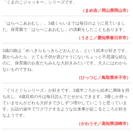
「くまのこジャッキー」シリーズです。
（まめ吉／岡山県岡山市）
「はらぺこあおむし」。3歳くらいまでは毎日のように見ていまし
た。保育園で「はらぺこあおむし」の演劇をしたこともあります。
（うさこ／愛知県春日井市）
3歳の娘は「めっきらもっきらどおんどん」という絵本が好きです。
親からみたら、とても子供が喜びそうにないちょっと不思議な絵な
のに、保育園のお友だちみんな大好きみたいです。大人にはわから
ないものですね。
（ひっつじ／鳥取県米子市）
「ぐりとぐらシリーズ」が好きです。3歳半ごろから絵本に興味を持
ち出し、4歳目前の今は毎日読んでとせがんできます。3冊しか持っ
ていませんがどれも大好きで少しずつ増やしていこうと思っていま
す。お話の途中でワクワクするような出来事が起こるところが好き
なようです。
（かわうそ／高知県須崎市）