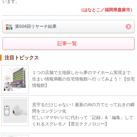
います。
（はなとこ／福岡県嘉麻市）
第504回リサーチ結果
記事一覧
注目トピックス
１つの店舗で土地探しから夢のマイホーム実現まで
住まい情報満載の住宅情報館へ行ってみよう！【住宅
情報館】
見守るだけじゃない！最新のAIの力でとっておきの瞬
間をコンテンツ化
忙しいママやパパに代わって「記録」&「編集」して
くれるスグレモノ【雲云テクノロジー】