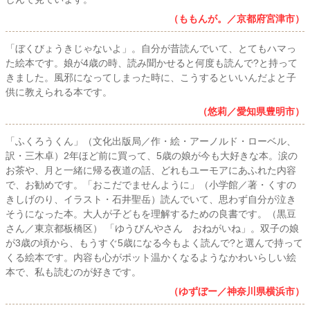
（ももんが。／京都府宮津市）
「ぼくびょうきじゃないよ」。自分が昔読んでいて、とてもハマっ
た絵本です。娘が4歳の時、読み聞かせると何度も読んで?と持って
きました。風邪になってしまった時に、こうするといいんだよと子
供に教えられる本です。
（悠莉／愛知県豊明市）
「ふくろうくん」（文化出版局／作・絵・アーノルド・ローベル、
訳・三木卓）2年ほど前に買って、5歳の娘が今も大好きな本。涙の
お茶や、月と一緒に帰る夜道の話、どれもユーモアにあふれた内容
で、お勧めです。「おこだでませんように」（小学館／著・くすの
きしげのり、イラスト・石井聖岳）読んでいて、思わず自分が泣き
そうになった本。大人が子どもを理解するための良書です。（黒豆
さん／東京都板橋区） 「ゆうびんやさん おねがいね」。双子の娘
が3歳の頃から、もうすぐ5歳になる今もよく読んで?と選んで持って
くる絵本です。内容も心がポット温かくなるようなかわいらしい絵
本で、私も読むのが好きです。
（ゆずぼー／神奈川県横浜市）