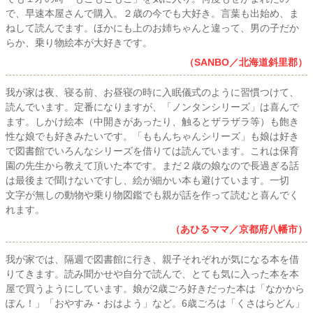
で、早速本屋さんで購入。２歳の今でも大好き。言葉も出始め、ま
ねして読んでます。ほかにも上のお姉ちゃんと違って、男の子だか
らか、乗り物絵本が大好きです。
（SANBO／北海道斜里郡）
我が家は夜、寝る前、お昼寝の時に入眠儀式のように習慣つけて、
読んでいます。定番になりますが、「ノンタンシリーズ」は喜んで
ます。しかけ絵本（中開きがあったり、触るとザラザラ等）も飽き
性な娘でも好きみたいです。「ももんちゃんシリーズ」も娘は好き
で図書館でいろんなシリーズを借りては読んでいます。これは保育
園の先生から教えて頂いた本です。まだ２歳の娘なので長過ぎる話
は最後まで聞けないですし、絵が細かい本も避けています。一切
文字が無しの動物や乗り物図鑑でも親が話を作って読むと喜んでく
れます。
（あひるママ／京都府八幡市）
我が家では、隔週で図書館に行き、親子それぞれが気になる本を借
りてきます。読み聞かせや自分で読んで、とても気に入った本を本
屋で買うようにしています。娘が2歳ごろ好きだった本は「なかから
ぽん！」「おやすみ・おはよう」など。6歳ごろは「くさはらどん」