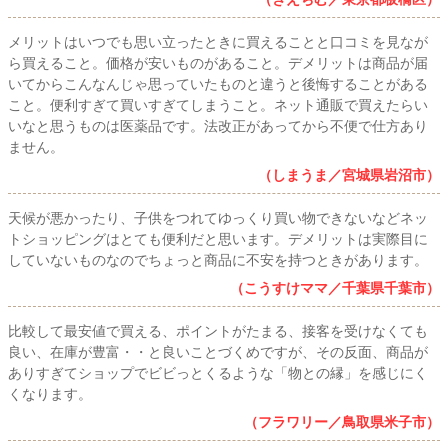
メリットはいつでも思い立ったときに買えることと口コミを見なが
ら買えること。価格が安いものがあること。デメリットは商品が届
いてからこんなんじゃ思っていたものと違うと後悔することがある
こと。便利すぎて買いすぎてしまうこと。ネット通販で買えたらい
いなと思うものは医薬品です。法改正があってから不便で仕方あり
ません。
（しまうま／宮城県岩沼市）
天候が悪かったり、子供をつれてゆっくり買い物できないなどネッ
トショッピングはとても便利だと思います。デメリットは実際目に
していないものなのでちょっと商品に不安を持つときがあります。
（こうすけママ／千葉県千葉市）
比較して最安値で買える、ポイントがたまる、接客を受けなくても
良い、在庫が豊富・・と良いことづくめですが、その反面、商品が
ありすぎてショップでビビっとくるような「物との縁」を感じにく
くなります。
（フラワリー／鳥取県米子市）