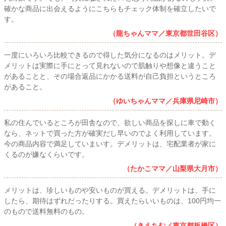
確かな商品に出会えるようにこちらもチェック体制を確立したいで
す。
（龍ちゃんママ／東京都世田谷区）
一度にいろいろ比較できるので得した気分になるのはメリット。デ
メリットは実際に手にとって見れないので肌触りや想像と違うこと
があることと、その場合返品にかかる送料が自己負担というところ
があること。
（ゆいちゃんママ／兵庫県尼崎市）
私の住んでいるところが田舎なので、欲しい商品を探しに車で動く
なら、ネットで買った方が確実だし早いのでよく利用しています。
今の商品内容で満足していまいす。デメリットは、宅配業者が家に
くるのが嫌なくらいです。
（たかこママ／山梨県大月市）
メリットは、珍しいものや安いものが買える。デメリットは、手に
したら、期待はずれだったりする。買えたらいいものは、100円均一
のもので送料無料のもの。
（きえちむ／東京都板橋区）