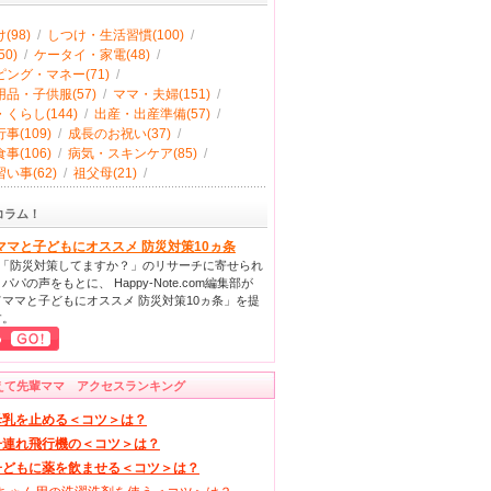
(98)
/
しつけ・生活習慣(100)
/
0)
/
ケータイ・家電(48)
/
ング・マネー(71)
/
品・子供服(57)
/
ママ・夫婦(151)
/
くらし(144)
/
出産・出産準備(57)
/
事(109)
/
成長のお祝い(37)
/
事(106)
/
病気・スキンケア(85)
/
い事(62)
/
祖父母(21)
/
コラム！
ママと子どもにオススメ 防災対策10ヵ条
回「防災対策してますか？」のリサーチに寄せられ
パパの声をもとに、 Happy-Note.com編集部が
ママと子どもにオススメ 防災対策10ヵ条」を提
す。
えて先輩ママ アクセスランキング
母乳を止める＜コツ＞は？
子連れ飛行機の＜コツ＞は？
子どもに薬を飲ませる＜コツ＞は？