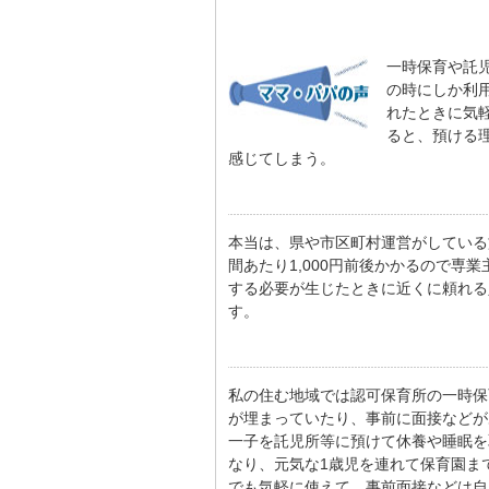
一時保育や託
の時にしか利
れたときに気
ると、預ける
感じてしまう。
本当は、県や市区町村運営がしている
間あたり1,000円前後かかるので専
する必要が生じたときに近くに頼れる
す。
私の住む地域では認可保育所の一時保
が埋まっていたり、事前に面接などが
一子を託児所等に預けて休養や睡眠を
なり、元気な1歳児を連れて保育園ま
でも気軽に使えて、事前面接などは自