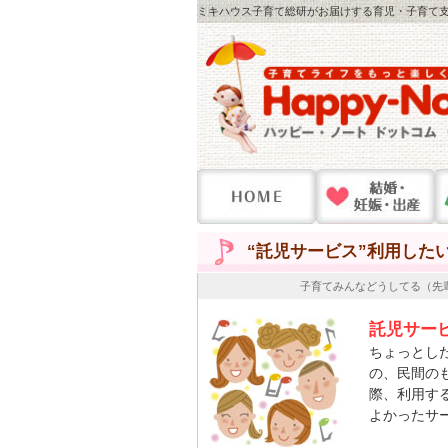
ミキハウス子育て総研がお届けする育児・子育て支
“託児サービス”利用した
子育てみんなどうしてる（先
託児サー
ちょっとし
の、民間の
際、利用す
よかったサ