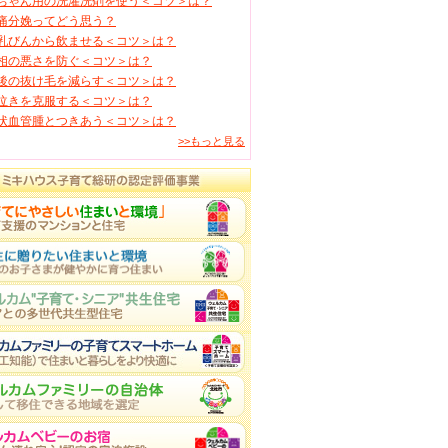
ちゃん用の洗濯洗剤を使う＜コツ＞は？
痛分娩ってどう思う？
乳びんから飲ませる＜コツ＞は？
相の悪さを防ぐ＜コツ＞は？
後の抜け毛を減らす＜コツ＞は？
泣きを克服する＜コツ＞は？
状血管腫とつきあう＜コツ＞は？
>>もっと見る