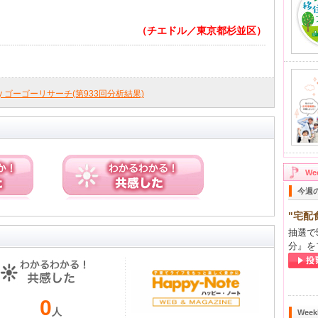
（チエドル／東京都杉並区）
ly ゴーゴーリサーチ(第933回分析結果)
W
今週
"宅配
抽選で
分』を
0
人
Wee