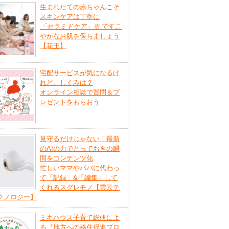
生まれたての赤ちゃんこそ
スキンケアは丁寧に
「セラミドケア」
※
ですこ
やかなお肌を保ちましょう
【花王】
宅配サービスが気になるけ
れど、しくみは？
オンライン相談で質問＆プ
レゼントをもらおう
見守るだけじゃない！最新
のAIの力でとっておきの瞬
間をコンテンツ化
忙しいママやパパに代わっ
て「記録」&「編集」して
くれるスグレモノ【雲云テ
クノロジー】
ミキハウス子育て総研によ
る『地方への移住促進プロ