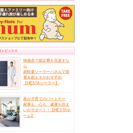
目トピックス
物価高で固定費を見直すな
ら
超軽量ソーラーパネルで節
電＆創エネがおすすめ
【HESTAソーラー】
家が子育てのパートナー
家事も、心も、健康も住ま
いがサポート！【HESTAホ
ーム】