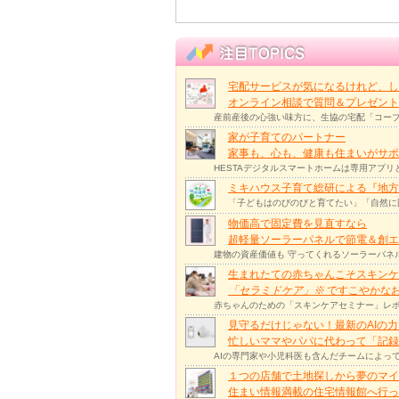
宅配サービスが気になるけれど、し
オンライン相談で質問＆プレゼント
産前産後の心強い味方に、生協の宅配「コープ
家が子育てのパートナー
家事も、心も、健康も住まいがサポー
HESTAデジタルスマートホームは専用アプ
ミキハウス子育て総研による『地方
「子どもはのびのびと育てたい」「自然に
物価高で固定費を見直すなら
超軽量ソーラーパネルで節電＆創エ
建物の資産価値も 守ってくれるソーラーパネ
生まれたての赤ちゃんこそスキンケ
「セラミドケア」
※
ですこやかな
赤ちゃんのための「スキンケアセミナー」レポ
見守るだけじゃない！最新のAIの
忙しいママやパパに代わって「記録
AIの専門家や小児科医も含んだチームによっ
１つの店舗で土地探しから夢のマイ
住まい情報満載の住宅情報館へ行