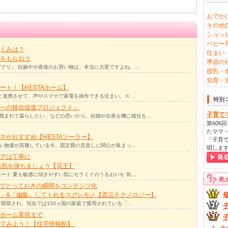
おでかけ
その他(5
ショッピ
ベビー用
くみは？
住まい・
をもらおう
季節の行
デリ」 妊娠中や産後のお買い物は、本当に大変ですよね。…
授乳・食
知育・習
ト！【HESTAホーム】
リと連携させて、声やスマホで家電を操作できる住まい。ス…
特別
への移住促進プロジェクト』
子育て
囲まれて暮らしたい」などの思いから、結婚や出産を機に移住を…
第606
たママ・
ネがおすすめ【HESTAソーラー】
「子育て
ル 物価が高騰している今、固定費の見直しに関心が集まっ…
唱しま
アは丁寧に
お肌を保ちましょう【花王】
ート 夏も敏感に傾きやすい肌にセラミドのうるおいを 気…
教
力でとっておきの瞬間をコンテンツ化
」&「編集」してくれるスグレモノ【雲云テクノロジー】
て開発され、現在では150ヵ国の家庭で愛用されている「…
ホーム実現まで
ってみよう！【住宅情報館】