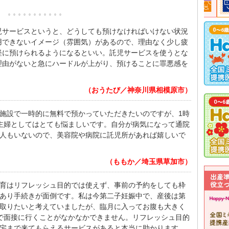
児サービスというと、どうしても預けなければいけない状況
用できないイメージ（雰囲気）があるので、理由なく少し疲
軽に預けられるようになるといい。託児サービスを使うとな
理由がないと急にハードルが上がり、預けることに罪悪感を
（おうたび／神奈川県相模原市）
施設で一時的に無料で預かっていただきたいのですが、1時
業主婦としてはとても悩ましいです。自分が病気になって通院
人もいないので、美容院や病院に託児所があれば嬉しいで
（ももか／埼玉県草加市）
育はリフレッシュ目的では使えず、事前の予約をしても枠
あり手続きが面倒です。私は今第二子妊娠中で、産後は第
取りたいと考えていましたが、臨月に入ってお腹も大きく
で面接に行くことがなかなかできません。リフレッシュ目的
宅まで来てもらえるサービスがあると本当に助かります。