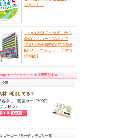
ジェクト』
１つの店舗で土地探しから
夢のマイホーム実現まで
住まい情報満載の住宅情報
館へ行ってみよう！【住宅
情報館】
eeklyゴーゴーリサーチ ★投票受付中★
の投票
食材"利用してる？
5名様に『図書カード500円
プレゼント。
kly ゴーゴーリサーチ カテゴリ一覧