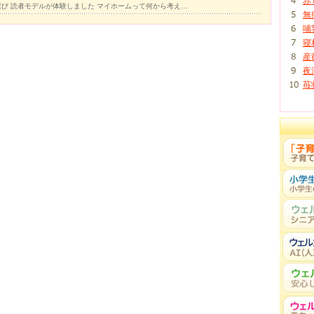
赤
び 読者モデルが体験しました マイホームって何から考え…
無
哺
寝
産
夜
苺