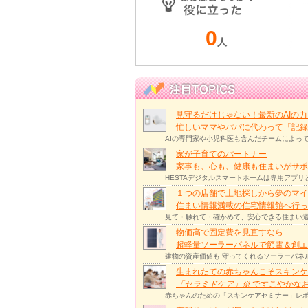
0
人
見守るだけじゃない！最新のAIの
忙しいママやパパに代わって「記録
AIの専門家や小児科医も含んだチームによっ
家が子育てのパートナー
家事も、心も、健康も住まいがサポー
HESTAデジタルスマートホームは専用アプ
１つの店舗で土地探しから夢のマイ
住まい情報満載の住宅情報館へ行
見て・触れて・確かめて、安心できる住まい選
物価高で固定費を見直すなら
超軽量ソーラーパネルで節電＆創エ
建物の資産価値も 守ってくれるソーラーパネ
生まれたての赤ちゃんこそスキンケ
「セラミドケア」
※
ですこやかな
赤ちゃんのための「スキンケアセミナー」レポ