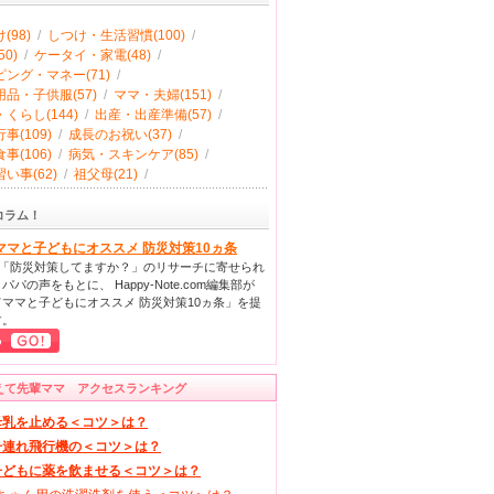
(98)
/
しつけ・生活習慣(100)
/
0)
/
ケータイ・家電(48)
/
ング・マネー(71)
/
品・子供服(57)
/
ママ・夫婦(151)
/
くらし(144)
/
出産・出産準備(57)
/
事(109)
/
成長のお祝い(37)
/
事(106)
/
病気・スキンケア(85)
/
い事(62)
/
祖父母(21)
/
コラム！
ママと子どもにオススメ 防災対策10ヵ条
回「防災対策してますか？」のリサーチに寄せられ
パパの声をもとに、 Happy-Note.com編集部が
ママと子どもにオススメ 防災対策10ヵ条」を提
す。
えて先輩ママ アクセスランキング
母乳を止める＜コツ＞は？
子連れ飛行機の＜コツ＞は？
子どもに薬を飲ませる＜コツ＞は？