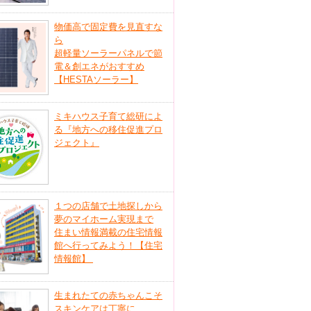
物価高で固定費を見直すな
ら
超軽量ソーラーパネルで節
電＆創エネがおすすめ
【HESTAソーラー】
ミキハウス子育て総研によ
る『地方への移住促進プロ
ジェクト』
１つの店舗で土地探しから
夢のマイホーム実現まで
住まい情報満載の住宅情報
館へ行ってみよう！【住宅
情報館】
生まれたての赤ちゃんこそ
スキンケアは丁寧に