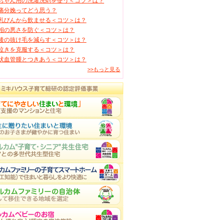
ちゃん用の洗濯洗剤を使う＜コツ＞は？
痛分娩ってどう思う？
乳びんから飲ませる＜コツ＞は？
相の悪さを防ぐ＜コツ＞は？
後の抜け毛を減らす＜コツ＞は？
泣きを克服する＜コツ＞は？
状血管腫とつきあう＜コツ＞は？
>>もっと見る