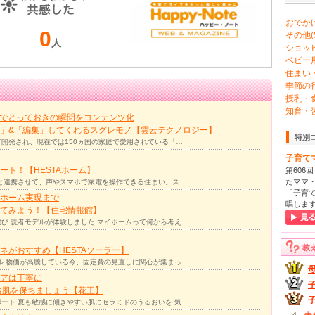
おでかけ
0
その他(5
人
ショッピ
ベビー用
住まい・
季節の行
授乳・食
知育・習
力でとっておきの瞬間をコンテンツ化
」&「編集」してくれるスグレモノ【雲云テクノロジー】
特別
て開発され、現在では150ヵ国の家庭で愛用されている「…
子育て
ト！【HESTAホーム】
第606
たママ・
リと連携させて、声やスマホで家電を操作できる住まい。ス…
「子育て
ホーム実現まで
唱しま
ってみよう！【住宅情報館】
び 読者モデルが体験しました マイホームって何から考え…
教
ネがおすすめ【HESTAソーラー】
ル 物価が高騰している今、固定費の見直しに関心が集まっ…
アは丁寧に
お肌を保ちましょう【花王】
ート 夏も敏感に傾きやすい肌にセラミドのうるおいを 気…