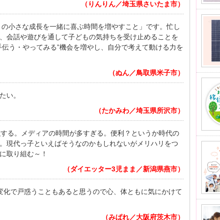
（りんりん／埼玉県さいたま市）
日々の小さな成長を一緒に喜ぶ時間を増やすこと」です。忙し
、会話や遊びを通して子どもの気持ちを受け止めることを
手伝う・やってみる”機会を増やし、自分で考えて動ける力を
（ぬん／鳥取県米子市）
たい。
（たかみわ／埼玉県所沢市）
強する。メディアの時間が多すぎる。便利？というか時代の
。現代っ子といえばそうなのかもしれないがメリハリをつ
に取り組む～！
（ダイエッター3児まま／新潟県燕市）
変化で戸惑うこともあると思うので心、体ともに気にかけて
（みぱれ／大阪府茨木市）