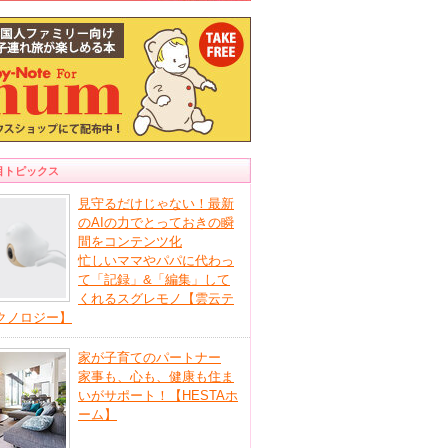
目トピックス
見守るだけじゃない！最新
のAIの力でとっておきの瞬
間をコンテンツ化
忙しいママやパパに代わっ
て「記録」&「編集」して
くれるスグレモノ【雲云テ
クノロジー】
家が子育てのパートナー
家事も、心も、健康も住ま
いがサポート！【HESTAホ
ーム】