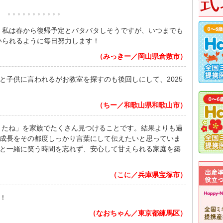
、私は春から復帰予定とバタバタしそうですが、いつまでも
いられるように毎日努力します！
（みっきー／岡山県倉敷市）
と子供に言われるがお教室を探すのも後回しにして、2025
（ちー／和歌山県和歌山市）
できたね」を家族でたくさん見つけることです。結果よりも過
成長をその都度しっかり言葉にして伝えたいと思っていま
と一緒に笑う時間を忘れず、安心して甘えられる家庭を築
（こに／兵庫県宝塚市）
！
（なおちゃん／東京都練馬区）