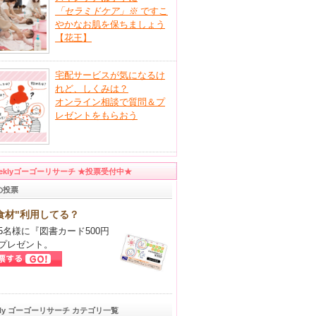
「セラミドケア」
※
ですこ
やかなお肌を保ちましょう
【花王】
宅配サービスが気になるけ
れど、しくみは？
オンライン相談で質問＆プ
レゼントをもらおう
eeklyゴーゴーリサーチ ★投票受付中★
の投票
食材"利用してる？
5名様に『図書カード500円
プレゼント。
kly ゴーゴーリサーチ カテゴリ一覧