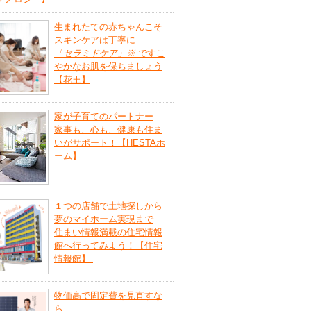
生まれたての赤ちゃんこそ
スキンケアは丁寧に
「セラミドケア」
※
ですこ
やかなお肌を保ちましょう
【花王】
家が子育てのパートナー
家事も、心も、健康も住ま
いがサポート！【HESTAホ
ーム】
１つの店舗で土地探しから
夢のマイホーム実現まで
住まい情報満載の住宅情報
館へ行ってみよう！【住宅
情報館】
物価高で固定費を見直すな
ら