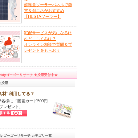
超軽量ソーラーパネルで節
電＆創エネがおすすめ
【HESTAソーラー】
宅配サービスが気になるけ
れど、しくみは？
オンライン相談で質問＆プ
レゼントをもらおう
eeklyゴーゴーリサーチ ★投票受付中★
の投票
食材"利用してる？
5名様に『図書カード500円
プレゼント。
kly ゴーゴーリサーチ カテゴリ一覧