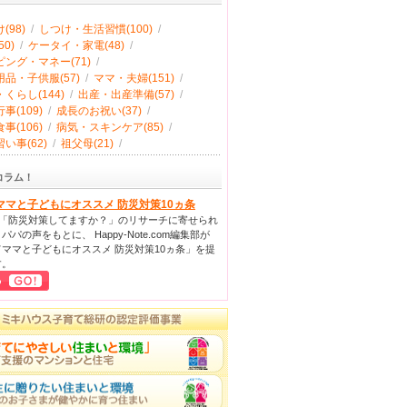
(98)
/
しつけ・生活習慣(100)
/
0)
/
ケータイ・家電(48)
/
ング・マネー(71)
/
品・子供服(57)
/
ママ・夫婦(151)
/
くらし(144)
/
出産・出産準備(57)
/
事(109)
/
成長のお祝い(37)
/
事(106)
/
病気・スキンケア(85)
/
い事(62)
/
祖父母(21)
/
コラム！
ママと子どもにオススメ 防災対策10ヵ条
回「防災対策してますか？」のリサーチに寄せられ
パパの声をもとに、 Happy-Note.com編集部が
ママと子どもにオススメ 防災対策10ヵ条」を提
す。