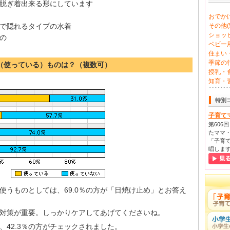
脱ぎ着出来る形にしています
おでかけ
で隠れるタイプの水着
その他(5
ショッピ
の
ベビー用
住まい・
季節の行
る（使っている）ものは？（複数可）
授乳・食
知育・習
特別
子育て
第606
たママ・
「子育て
唱しま
使うものとしては、69.0％の方が「日焼け止め」とお答え
対策が重要。しっかりケアしてあげてくださいね。
42.3％の方がチェックされました。