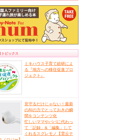
目トピックス
ミキハウス子育て総研によ
る『地方への移住促進プロ
ジェクト』
見守るだけじゃない！最新
のAIの力でとっておきの瞬
間をコンテンツ化
忙しいママやパパに代わっ
て「記録」&「編集」して
くれるスグレモノ【雲云テ
クノロジー】