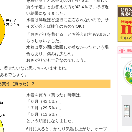
を着せる」とお答えの方が47.8％、「新しく
買う予定」とお答えの方が42.4％で、ほぼ近
い結果になりました。
水着は洋服ほど流行に左右されないので、サ
イズが合えば昨年のものでOK！
「おさがりを着せる」とお答えの方も9.8％い
らっしゃいました。
水着は夏の間に数回しか着なかったという場
注
合もあり、傷みは少なめ。
おさがりでも十分なのでしょう。
、着せたいなと思っちゃいますよね。
あるでしょう。
ごろ買う（買った）？
水着を買う（買った）時期は、
「６月（43.1％）」
「７月（29.5％）」
「５月（13.5％）」
という順番になりました。
6月に入ると、かなり気温も上がり、オープ