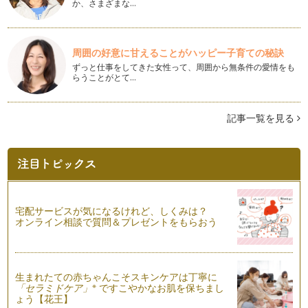
か、さまざまな…
た。 ベビーサイン育児は子ど…
ベビーサインエピソード ＊赤ちゃんって面白い
ベビーサインで会話が出来る様になってくると、育児にも余裕
周囲の好意に甘えることがハッピー子育ての秘訣
が生まれてきます。 赤ちゃ…
ずっと仕事をしてきた女性って、周囲から無条件の愛情をも
らうことがとて…
赤ちゃんが文章を話す？
これまで、基本的なサイン・季節のサイン・形容詞のサインな
どを紹介してきました。今回は、娘が…
記事一覧を見る
おすすめベビーサイン ＊形容詞編
サインを使った赤ちゃんとのコミュニケーションは順調でしょ
うか？ これまでご紹介した…
季節のベビーサイン（秋編）
暦の上では秋ですね！ 秋にはハロウィンがあります。 今回
宅配サービスが気になるけれど、しくみは？
は【かぼちゃ】【蜘蛛（クモ…
オンライン相談で質問＆プレゼントをもらおう
ベビーサインの体験会に行ってみよう！
残暑お見舞い申し上げます。まだまだ暑い日が続きますね。
暑さも和らいでくる秋頃から…
生まれたての赤ちゃんこそスキンケアは丁寧に
※
「セラミドケア」
ですこやかなお肌を保ちまし
ょう【花王】
遊びとベビーサイン