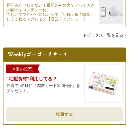
お歌を使って楽しくベビーサイン
見守るだけじゃない！最新のAIの力でとっておき
これまで、基本的なサイン・日常生活で使えるサイン・お出か
の瞬間をコンテンツ化
けで使えるサインをご紹介してきまし…
忙しいママやパパに代わって「記録」&「編集」
してくれるスグレモノ【雲云テクノロジー】
ベビーサイン食事編【果物・おやつ・おいしい】
ベビーサインの種類をもっと知りたい！と思われる方もいらっ
しゃると思います。 今回は…
トピックス一覧を見る
おすすめベビーサイン ＊日常生活編
ベビーサインのコラムも4ヵ月目となりました。今回は、日常
生活でママが毎日教えられるサインを…
季節のサイン（春編） ＊お出かけ編
[今週の投票]
3月半ば、少しずつ暖かい日も増えてきました。皆さんはいか
"宅配食材"利用してる？
がお過ごしですか？ 外出す…
抽選で5名様に『図書カード500円分』を
春から始めよう！ベビーサイン教室って何をしている？
プレゼント。
早春になりました。 ベビーサイン教室も様々な場所で催され
る時期になります。 …
ベビーサインの４つメリット
投票する
２人の子育てやクラスに通っていらっしゃる生徒さんのお話を
聞くとベビーサインをやって良かった…