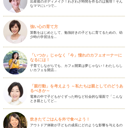
けやすくなりましたね。今回はお散歩…
出産後のボディメイク！わざわざ時間を作るのは無理！そん
なママにいつで…
赤ちゃんが楽しめる木のおもちゃ（後半）
前回に続き、おもちゃコンサルタントとしてＮＰＯ法人日本グ
ッド・トイ委員会選定のおもちゃの中…
強い心の育て方
算数をはじめとして、勉強好きの子どもに育てるための、幼
赤ちゃんが楽しめる木のおもちゃ（前半）
少時の学習法を…
私はベビーサイン講師のかたわら、おもちゃコンサルタント
(NPO法人日本グッド・トイ委員会認…
「いつか」じゃなく「今」憧れのカフェオーナーに
季節のベビーサイン（冬編）
なるには！
明けましておめでとうございます！ お正月、いかがお過ごし
子育てしながらでも、カフェ開業は夢じゃない！わたしらし
でしたか？ 今回は、この時…
いカフェを開店…
季節のベビーサイン（クリスマス編）
Ｘ’ｍａｓシーズンの１２月になりました。ツリーやイルミネ
「親行動」を考えよう ～私たちは親としてのどうあ
ーションが綺麗ですね。…
るべきか～
電車の中で子どもがぐずった時など社会的な場面で「こんな
マタニティベビーサインってなあに？
とき親としてど…
「マタニティベビーサイン」という言葉をご存知でしょうか？
日…
炊きたてごはんを外で食べよう！
ベビーサイン育児とその後の成長
アウトドア体験が子どもの成長にどのような影響を与えるの
前回はサインに纏わる面白いエピソードを書かせて頂きまし