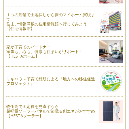
前回は、おすすめの絵本をご紹介しました。お気に入りの絵本
は見つかりましたか？ 今回…
１つの店舗で土地探しから夢のマイホーム実現ま
で
絵本とベビーサイン
住まい情報満載の住宅情報館へ行ってみよう！
「サインは赤ちゃんに教えるもの」と捉えると、ママも億劫に
【住宅情報館】
なってしまう時があるかと思います。…
季節のベビーサイン（夏編）
家が子育てのパートナー
まもなく夏到来ですね！ 夏に使えるベビーサインもたくさん
家事も、心も、健康も住まいがサポート！
あります。 …
【HESTAホーム】
ベビーサイン協会 理事長 吉中みちるさんのお話
今回は、ＮＰＯ法人日本ベビーサイン協会理事長、吉中みちる
さんに「ベビーサインへの思い」を語…
ミキハウス子育て総研による『地方への移住促進
プロジェクト』
兄弟（姉妹）やペットとだってベビーサイン！
ベビーサインは「親子で会話するもの。」と思われがちです
が、兄弟（姉妹）・ペット・お友だちと…
物価高で固定費を見直すなら
パパとベビーサイン
超軽量ソーラーパネルで節電＆創エネがおすすめ
これまでは、母であり講師である私の目線でお話をしてきまし
【HESTAソーラー】
た。 今回は、パパ目線でベ…