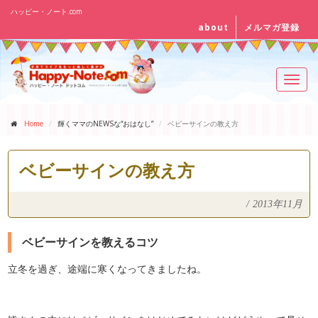
ハッピー・ノート.com
about
メルマガ登録
Toggl
navig
Home
輝くママのNEWSな“おはなし”
ベビーサインの教え方
ベビーサインの教え方
/
2013年11月
ベビーサインを教えるコツ
立冬を過ぎ、途端に寒くなってきましたね。