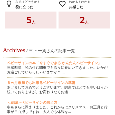
なるほどそうか！
わかる！わかる！
lightbulb_outline
favorite_border
役に立った
共感した
5
2
人
人
Archives
/
三上 千賀さんの記事一覧
ベビーサインの本「今すぐできる かんたんベビーサイン」
三寒四温、私の住む関東でも徐々に春めいてきました。いかが
お過ごしでいらっしゃいますか？ …
６ヵ月未満でも出来るベビーサインの準備
あけましておめでとうございます。関東ではとても寒い日々が
続いておりますが、お変わりなくお過…
＜続編＞ベビーサインの教え方
冬もさらに深まりました。これからはクリスマス・お正月と行
事が目白押しですね。大人でも体調を…