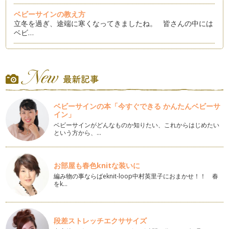
ベビーサインの教え方
立冬を過ぎ、途端に寒くなってきましたね。 皆さんの中には
ベビ…
ベビーサイン保育園ってなぁに？
今回は、職場復帰でベビーサインを習えない。働き出したら教
える余裕がなくなって教えられないか…
ベビービクスで遊んでみよう
私はベビーサイン講師のかたわら、ベビービクスやベビーマッ
ベビーサインの本「今すぐできる かんたんベビーサ
サージの講師としても活動させて頂い…
イン」
ベビーサインがどんなものか知りたい、これからはじめたい
絵本とベビーサイン ２
という方から、…
ママさんたちからの質問の中に、サイン見せるタイミングがわ
からない。というご相談を受けること…
お部屋も春色knitな装いに
動物のベビーサイン
編み物の事ならばeknit-loop中村英里子におまかせ！！ 春
６月になりました。暑い日も徐々に増えてきましたね。 今回
をk…
は動物のベビーサインをご紹…
季節のベビーサイン（春編２） ＊お散歩編
４月も半ばとなり、暖かい日も増えてきました。お散歩に出か
段差ストレッチエクササイズ