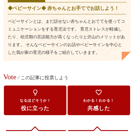
◆ベビーサイン◆ 赤ちゃんとお手てでお話しよう！
ベビーサインとは、まだ話せない赤ちゃんとおててを使ってコ
ミュニケーションをする育児法です。 育児ストレスが軽減し
たり、幼児期の言語能力が高くなったりと沢山のメリットがあ
ります。 そんなベビーサインのお話やベビーサインを中心と
した我が家の育児の様子をご紹介していきます。
Vote
/
この記事に投票しよう
lightbulb_outline
favorite_border
なるほどそうか！
わかる！わかる！
役に立った
共感した