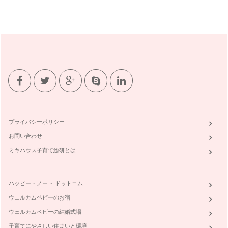
ベビーサインの種類（はじめて編）【もっと】【おしまい】
今回は、【もっと】【おしまい】のサインをご紹介します。
&n…
ベビーサインの種類（はじめて編）【おっぱい（ミルク）】
最初は毎日使えるサインから始めるとよいでしょう。 おすす
めは、【おっぱい（ミルク）…
いつからはじめたらいいの？
ベビーサインを始めるのにおすすめな時期はいつでしょう？
専門…
プライバシーポリシー
ベビーサインって何だろう？
お問い合わせ
「ベビーサイン」という名前は、アメリカのリンダ・アクレド
ロ博士と、スーザン・グッドウィン博…
ミキハウス子育て総研とは
ハッピー・ノート ドットコム
ウェルカムベビーのお宿
ウェルカムベビーの結婚式場
子育てにやさしい住まいと環境