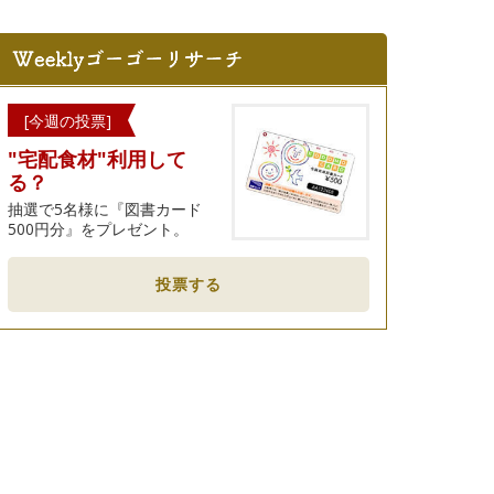
[今週の投票]
"宅配食材"利用して
る？
抽選で5名様に『図書カード
500円分』をプレゼント。
投票する