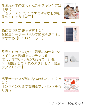
生まれたての赤ちゃんこそスキンケアは
丁寧に
※
「セラミドケア」
ですこやかなお肌を
保ちましょう【花王】
物価高で固定費を見直すなら
超軽量ソーラーパネルで節電＆創エネが
おすすめ【HESTAソーラー】
見守るだけじゃない！最新のAIの力でと
っておきの瞬間をコンテンツ化
忙しいママやパパに代わって「記録」
&「編集」してくれるスグレモノ【雲云
テクノロジー】
宅配サービスが気になるけれど、しくみ
は？
オンライン相談で質問＆プレゼントをも
らおう
トピックス一覧を見る