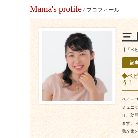
Mama's profile
/
プロフィール
三
【「ベ
記
◆ベビ
う！
ベビー
ミュニ
り、幼
ます。
我が家