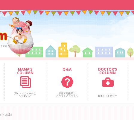
MAMA'S
Q＆A
DOCTOR'S
COLUMN
COLUMN
輝くママのNEWSな
子育て応援隊の
“おはなし”
ズバリ！アドバイス
教えて！ドクター
リスマス編）