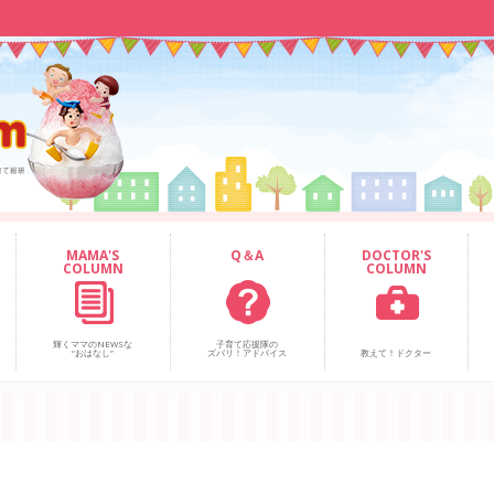
MAMA'S
Q＆A
DOCTOR'S
COLUMN
COLUMN
輝くママのNEWSな
子育て応援隊の
“おはなし”
ズバリ！アドバイス
教えて！ドクター