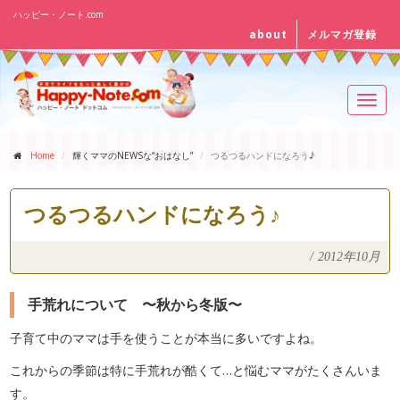
ハッピー・ノート.com
about
メルマガ登録
Toggl
navig
Home
輝くママのNEWSな“おはなし”
つるつるハンドになろう♪
つるつるハンドになろう♪
/
2012年10月
手荒れについて 〜秋から冬版〜
子育て中のママは手を使うことが本当に多いですよね。
これからの季節は特に手荒れが酷くて…と悩むママがたくさんいま
す。