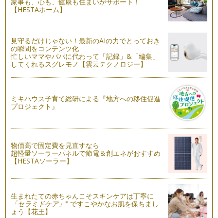
家事も、心も、健康も住まいがサポート！
【HESTAホーム】
ネイルカラーに流行色を取り入れる♪
今年の春夏流行色は『シャーベットカラー』。 パステルカラ
ーよ…
見守るだけじゃない！最新のAIの力でとっておき
の瞬間をコンテンツ化
『自分の手（肌）の色にあったネイルカラー』
忙しいママやパパに代わって「記録」&「編集」
お肌の色は人それぞれ違います。おおまかに分けるとクールタ
してくれるスグレモノ【雲云テクノロジー】
イプ（やや青みをおびた色）と、ウォ…
ミキハウス子育て総研による『地方への移住促進
プロジェクト』
物価高で固定費を見直すなら
超軽量ソーラーパネルで節電＆創エネがおすすめ
【HESTAソーラー】
生まれたての赤ちゃんこそスキンケアは丁寧に
※
「セラミドケア」
ですこやかなお肌を保ちまし
ょう【花王】