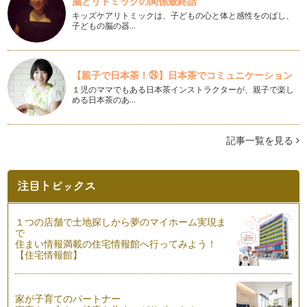
脳とリトミックの関係最終話
つるつるハンドになろう♪
キッズケアリトミックは、子どもの心と体と感性をのばし、
子育て中のママは手を使うことが本当に多いですよね。 これ
子どもの脳の器…
からの季節は特に手荒れが酷…
親子でイベントネイル 〜HALLOWEEN 編 〜
小さい時、お母さんに内緒で口紅をつけてみたり、マニキュア
【親子で日本茶！㉔】日本茶でコミュニケーション
の代わりにマジックで爪を塗ってみた…
１児のママでもある日本茶インストラクターが、親子で楽し
める日本茶のあ…
ネイルカラーにトレンドを取り入れる NO.2
今年の秋冬の流行色は『黒 』。 そしてダークな色が大注目
で、…
記事一覧を見る
カラーセラピーを取り入れたネイル
カラーセラピーを取り入れたネイルを前回、前々回と書かせて
頂きましたが、カラーセラピーって何…
夏はフットネイル♪ NO.2
１つの店舗で土地探しから夢のマイホーム実現ま
前回の記事で、カラーセラピーを取り入れたネイルのご紹介を
で
させていただきましたが、色には、と…
住まい情報満載の住宅情報館へ行ってみよう！
【住宅情報館】
夏はフットネイル♪ NO.1
夏は素足になることが多い季節。 ミュールやサンダルを履い
てい…
家が子育てのパートナー