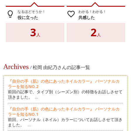
なるほどそうか！
わかる！わかる！
lightbulb_outline
favorite_border
役に立った
共感した
3
2
人
人
Archives
/
松岡 由紀乃さんの記事一覧
『自分の手（肌）の色にあったネイルカラー』 パーソナルカ
ラーを知るNO.2
前回の記事で、タイプ別（シーズン別）の特徴をお話しさせて
頂きました。 …
『自分の手（肌）の色にあったネイルカラー』 パーソナルカ
ラーを知るNO.1
前回、パーソナル（ネイル）カラーについてお話しさせて頂き
ました。 …