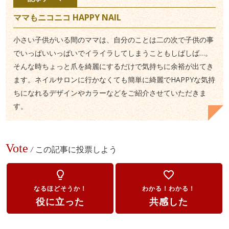
ママもニコニコ HAPPY NAIL
小さい子供がいる間のママは、自分のことは二の次で子供の事
でいっぱいいっぱいでイライラしてしまうこともしばしば…。
そんな時ちょっと爪を綺麗にするだけで気持ちに余裕が出てき
ます。ネイルサロンに行かなくても簡単に綺麗でHAPPYな気持
ちになれるデザインやカラーなどをご紹介させていただきま
す。
Vote
/
この記事に投票しよう
lightbulb_outline
favorite_border
なるほどそうか！
わかる！わかる！
役に立った
共感した