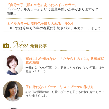
『自分の手（肌）の色にあったネイルカラー』
『パーソナルカラー』という言葉を聞いた事がありますか？
簡単…
ネイルカラーに流行色を取り入れる NO.4
SHOPには今年も昨年の春夏に引続きパステルカラー、そして
大流行のネオンカラーのお洋服がた…
タイプごとに悩みを解消して素敵ネイル 〜フレンチ編〜
フレンチネイルはとても人気のデザインです♪ …
卒園・入園シーズン対応のデザイン 〜 グラデーション編 〜
家族にしか撮れない！「たからもの」になる家族写
3月、4月は卒園・卒業、入園・入学シーズン。 あまり華美に
真の秘訣
な…
一般的な「いい写真」と、家族にとっての「いい写真」は全
然違う！？ ラ…
卒園・入園シーズン対応のデザイン 〜 フレンチ編 〜
3月、4月は卒園・卒業、入園・入学シーズン。 …
手に持たないブーケ・リストブーケの作り方
自分の手（肌）の色にあったネイルカラー 〜PINK〜
記念日の撮影の時、可愛いブーケを子どもに持たせてもポイ
2月はバレンタイン、3月はひな祭り、そして卒園式、入学式
っと投げてしま…
とこれからの季節一番人気のネイルカ…
ネイルカラーにラッキーカラーを取り入れる♪