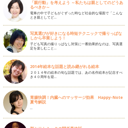
「親行動」を考えよう ～私たちは親としてのどうあ
ラッキーカラーは生年月日や星座、また血液型など色々ありま
るべきか～
すよね。 …
電車の中で子どもがぐずった時など社会的な場面で「こんな
とき親としてど…
ネイルカラーに流行色を取り入れる NO.3
明けましておめでとうございます。 今年もネイルを通して子
育て中のママがhappyに…
写真選びが好きになる時短テクニックで撮りっぱな
しから卒業しよう！
爪タイプごとに、悩みを解消して素敵ネイル
子ども写真の撮りっぱなし対策に一番効果的なのは、写真選
子どものような小さな爪だからネイルしてもね…とか、爪の形
定を楽しむこと…
が横に広くて男っぽく…
親子でネイル 〜 噛みクセ編 〜
2014年絵本な話題と読み継がれる絵本
12月〜1月はイベントがいっぱい！！！ 親子でお洒落をして
２０１４年の絵本の旬な話題では、あの名作絵本が記念すべ
お…
き４０周年を迎…
爪のトラブル
爪は、形の変化や色の変化など何らかの原因で状態が変わって
胃腸快調！内臓へのマッサージ効果 Happy-Note
しまうことがあります。 乾…
夏号解説
…
ケアして、つるつるかかと♪
夏の間は素足でいることが多いので、フットケアをされている
方も多かったと思います。 …