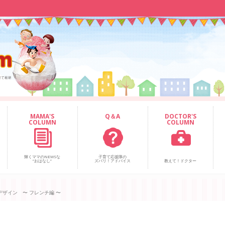
MAMA'S
Q＆A
DOCTOR'S
COLUMN
COLUMN
輝くママのNEWSな
子育て応援隊の
“おはなし”
ズバリ！アドバイス
教えて！ドクター
ザイン 〜 フレンチ編 〜