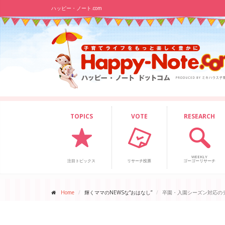
ハッピー・ノート.com
TOPICS
VOTE
RESEARCH
WEEKLY
注目トピックス
リサーチ投票
ゴーゴーリサーチ
Home
輝くママのNEWSな“おはなし”
卒園・入園シーズン対応のデ