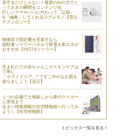
見守るだけじゃない！最新のAIの力でと
っておきの瞬間をコンテンツ化
忙しいママやパパに代わって「記録」
&「編集」してくれるスグレモノ【雲云
テクノロジー】
物価高で固定費を見直すなら
超軽量ソーラーパネルで節電＆創エネが
おすすめ【HESTAソーラー】
生まれたての赤ちゃんこそスキンケアは
丁寧に
※
「セラミドケア」
ですこやかなお肌を
保ちましょう【花王】
１つの店舗で土地探しから夢のマイホー
ム実現まで
住まい情報満載の住宅情報館へ行ってみ
よう！【住宅情報館】
トピックス一覧を見る