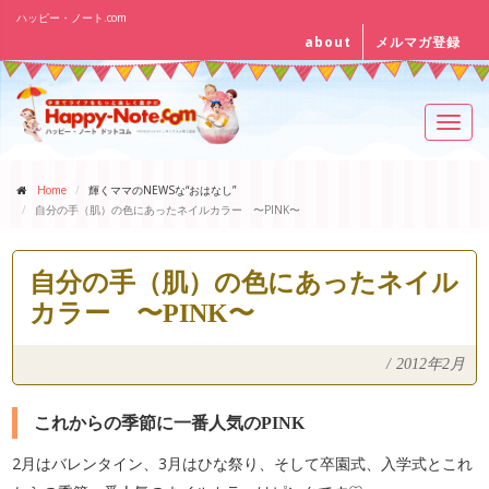
ハッピー・ノート.com
about
メルマガ登録
Toggl
navig
Home
輝くママのNEWSな“おはなし”
自分の手（肌）の色にあったネイルカラー 〜PINK〜
自分の手（肌）の色にあったネイル
カラー 〜PINK〜
/
2012年2月
これからの季節に一番人気のPINK
2月はバレンタイン、3月はひな祭り、そして卒園式、入学式とこれ