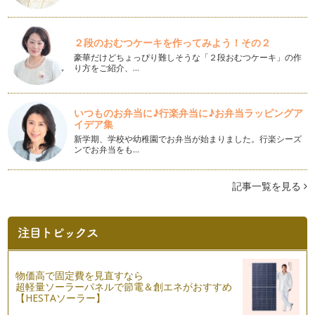
夏の間は素足でいることが多いので、フットケアをされている
方も多かったと思います。 …
２段のおむつケーキを作ってみよう！その２
つるつるハンドになろう♪
豪華だけどちょっぴり難しそうな「２段おむつケーキ」の作
子育て中のママは手を使うことが本当に多いですよね。 これ
り方をご紹介、…
からの季節は特に手荒れが酷…
親子でイベントネイル 〜HALLOWEEN 編 〜
いつものお弁当に♪行楽弁当に♪お弁当ラッピングア
小さい時、お母さんに内緒で口紅をつけてみたり、マニキュア
イデア集
の代わりにマジックで爪を塗ってみた…
新学期、学校や幼稚園でお弁当が始まりました。行楽シーズ
ンでお弁当をも…
ネイルカラーにトレンドを取り入れる NO.2
今年の秋冬の流行色は『黒 』。 そしてダークな色が大注目
で、…
記事一覧を見る
カラーセラピーを取り入れたネイル
カラーセラピーを取り入れたネイルを前回、前々回と書かせて
頂きましたが、カラーセラピーって何…
夏はフットネイル♪ NO.2
物価高で固定費を見直すなら
前回の記事で、カラーセラピーを取り入れたネイルのご紹介を
超軽量ソーラーパネルで節電＆創エネがおすすめ
させていただきましたが、色には、と…
【HESTAソーラー】