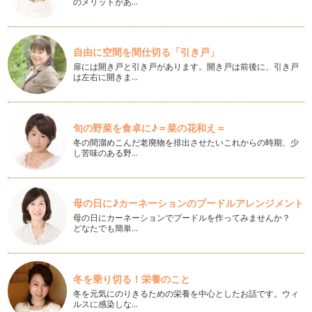
のメリットがあ…
とこれからの季節一番人気のネイルカ…
ネイルカラーにラッキーカラーを取り入れる♪
ラッキーカラーは生年月日や星座、また血液型など色々ありま
自由に空間を間仕切る「引き戸」
すよね。 …
扉には開き戸と引き戸があります。開き戸は前後に、引き戸
は左右に開きま…
ネイルカラーに流行色を取り入れる NO.3
明けましておめでとうございます。 今年もネイルを通して子
育て中のママがhappyに…
旬の野菜を食卓に♪＝菜の花和え＝
冬の間溜めこんだ老廃物を排出させたいこれからの時期、少
爪タイプごとに、悩みを解消して素敵ネイル
し苦味のある野…
子どものような小さな爪だからネイルしてもね…とか、爪の形
が横に広くて男っぽく…
親子でネイル 〜 噛みクセ編 〜
母の日に♪カーネーションのプードルアレンジメント
12月〜1月はイベントがいっぱい！！！ 親子でお洒落をして
母の日にカーネーションでプードルを作ってみませんか？
お…
どなたでも簡単…
爪のトラブル
爪は、形の変化や色の変化など何らかの原因で状態が変わって
しまうことがあります。 乾…
冬を乗り切る！栄養のこと
冬を元気にのりきるための栄養を中心としたお話です。ウィ
ルスに感染しな…
ケアして、つるつるかかと♪