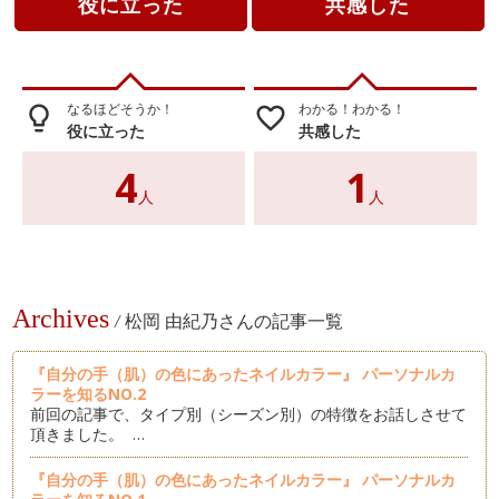
役に立った
共感した
なるほどそうか！
わかる！わかる！
lightbulb_outline
favorite_border
役に立った
共感した
4
1
人
人
Archives
/
松岡 由紀乃さんの記事一覧
『自分の手（肌）の色にあったネイルカラー』 パーソナルカ
ラーを知るNO.2
前回の記事で、タイプ別（シーズン別）の特徴をお話しさせて
頂きました。 …
『自分の手（肌）の色にあったネイルカラー』 パーソナルカ