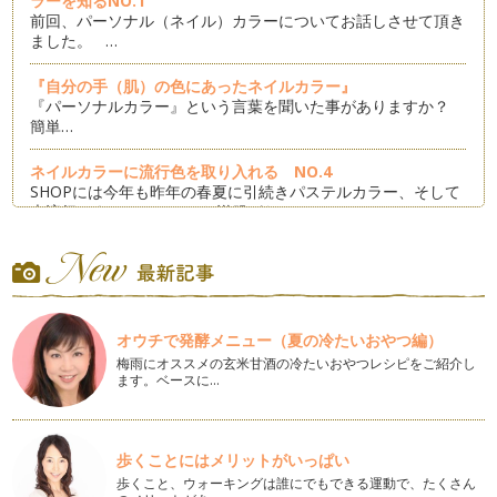
ラーを知るNO.1
前回、パーソナル（ネイル）カラーについてお話しさせて頂き
ました。 …
『自分の手（肌）の色にあったネイルカラー』
『パーソナルカラー』という言葉を聞いた事がありますか？
簡単…
ネイルカラーに流行色を取り入れる NO.4
SHOPには今年も昨年の春夏に引続きパステルカラー、そして
大流行のネオンカラーのお洋服がた…
タイプごとに悩みを解消して素敵ネイル 〜フレンチ編〜
フレンチネイルはとても人気のデザインです♪ …
卒園・入園シーズン対応のデザイン 〜 グラデーション編 〜
オウチで発酵メニュー（夏の冷たいおやつ編）
3月、4月は卒園・卒業、入園・入学シーズン。 あまり華美に
な…
梅雨にオススメの玄米甘酒の冷たいおやつレシピをご紹介し
ます。ベースに…
卒園・入園シーズン対応のデザイン 〜 フレンチ編 〜
3月、4月は卒園・卒業、入園・入学シーズン。 …
歩くことにはメリットがいっぱい
自分の手（肌）の色にあったネイルカラー 〜PINK〜
歩くこと、ウォーキングは誰にでもできる運動で、たくさん
2月はバレンタイン、3月はひな祭り、そして卒園式、入学式