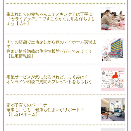
夏はフットネイル♪ NO.1
夏は素足になることが多い季節。 ミュールやサンダルを履い
てい…
生まれたての赤ちゃんこそスキンケアは丁寧に
※
「セラミドケア」
ですこやかなお肌を保ちまし
ょう【花王】
ネイルカラーに流行色を取り入れる♪
今年の春夏流行色は『シャーベットカラー』。 パステルカラ
ーよ…
１つの店舗で土地探しから夢のマイホーム実現ま
で
『自分の手（肌）の色にあったネイルカラー』
住まい情報満載の住宅情報館へ行ってみよう！
お肌の色は人それぞれ違います。おおまかに分けるとクールタ
【住宅情報館】
イプ（やや青みをおびた色）と、ウォ…
宅配サービスが気になるけれど、しくみは？
オンライン相談で質問＆プレゼントをもらおう
家が子育てのパートナー
家事も、心も、健康も住まいがサポート！
【HESTAホーム】