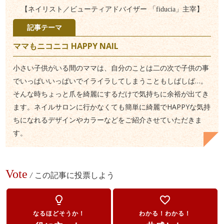
【ネイリスト／ビューティアドバイザー 「fiducia」主宰】
記事テーマ
ママもニコニコ HAPPY NAIL
小さい子供がいる間のママは、自分のことは二の次で子供の事
でいっぱいいっぱいでイライラしてしまうこともしばしば…。
そんな時ちょっと爪を綺麗にするだけで気持ちに余裕が出てき
ます。ネイルサロンに行かなくても簡単に綺麗でHAPPYな気持
ちになれるデザインやカラーなどをご紹介させていただきま
す。
Vote
/
この記事に投票しよう
lightbulb_outline
favorite_border
なるほどそうか！
わかる！わかる！