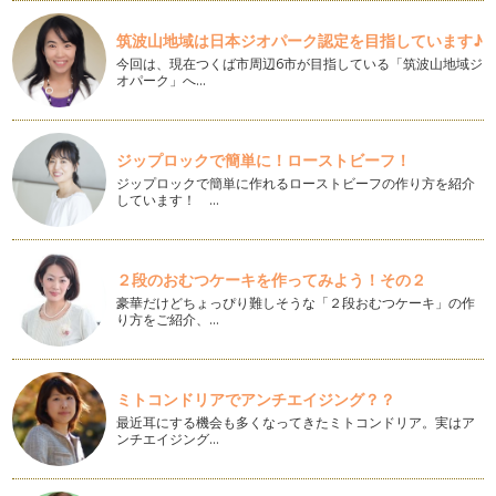
明けましておめでとうございます。 今年もネイルを通して子
育て中のママがhappyに…
筑波山地域は日本ジオパーク認定を目指しています♪
今回は、現在つくば市周辺6市が目指している「筑波山地域ジ
爪タイプごとに、悩みを解消して素敵ネイル
オパーク」へ…
子どものような小さな爪だからネイルしてもね…とか、爪の形
が横に広くて男っぽく…
親子でネイル 〜 噛みクセ編 〜
ジップロックで簡単に！ローストビーフ！
12月〜1月はイベントがいっぱい！！！ 親子でお洒落をして
ジップロックで簡単に作れるローストビーフの作り方を紹介
お…
しています！ …
爪のトラブル
爪は、形の変化や色の変化など何らかの原因で状態が変わって
２段のおむつケーキを作ってみよう！その２
しまうことがあります。 乾…
豪華だけどちょっぴり難しそうな「２段おむつケーキ」の作
り方をご紹介、…
ケアして、つるつるかかと♪
夏の間は素足でいることが多いので、フットケアをされている
方も多かったと思います。 …
ミトコンドリアでアンチエイジング？？
つるつるハンドになろう♪
最近耳にする機会も多くなってきたミトコンドリア。実はア
子育て中のママは手を使うことが本当に多いですよね。 これ
ンチエイジング…
からの季節は特に手荒れが酷…