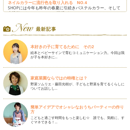
ネイルカラーに流行色を取り入れる NO.4
SHOPには今年も昨年の春夏に引続きパステルカラー、そして
大流行のネオンカラーのお洋服がた…
タイプごとに悩みを解消して素敵ネイル 〜フレンチ編〜
フレンチネイルはとても人気のデザインです♪ …
卒園・入園シーズン対応のデザイン 〜 グラデーション編 〜
本好きの子に育てるために その2
3月、4月は卒園・卒業、入園・入学シーズン。 あまり華美に
な…
絵本とベビーサインで育むコミュニケーション力。今回は我
が子を本好きに…
卒園・入園シーズン対応のデザイン 〜 フレンチ編 〜
3月、4月は卒園・卒業、入園・入学シーズン。 …
家庭菜園ならではの特権とは？
自分の手（肌）の色にあったネイルカラー 〜PINK〜
野菜ソムリエ・藤田光樹が、子どもと野菜を育てるくらしに
2月はバレンタイン、3月はひな祭り、そして卒園式、入学式
ついてお話しし…
とこれからの季節一番人気のネイルカ…
ネイルカラーにラッキーカラーを取り入れる♪
簡単アイデアでオシャレなおうちパーティーの作り
ラッキーカラーは生年月日や星座、また血液型など色々ありま
方
すよね。 …
こどもと過ごす時間をもっと楽しむ☆ 誰でも、気軽に、す
ぐマネできる！…
ネイルカラーに流行色を取り入れる NO.3