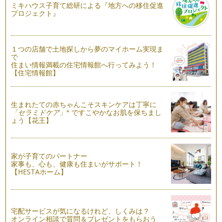
ミキハウス子育て総研による『地方への移住促進
『自分の手（肌）の色にあったネイルカラー』
プロジェクト』
お肌の色は人それぞれ違います。おおまかに分けるとクールタ
イプ（やや青みをおびた色）と、ウォ…
１つの店舗で土地探しから夢のマイホーム実現ま
で
住まい情報満載の住宅情報館へ行ってみよう！
【住宅情報館】
生まれたての赤ちゃんこそスキンケアは丁寧に
※
「セラミドケア」
ですこやかなお肌を保ちまし
ょう【花王】
家が子育てのパートナー
家事も、心も、健康も住まいがサポート！
【HESTAホーム】
宅配サービスが気になるけれど、しくみは？
オンライン相談で質問＆プレゼントをもらおう