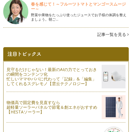
親子でイベントネイル 〜HALLOWEEN 編 〜
春を感じて！～フルーツトマトとマンゴースムージ
小さい時、お母さんに内緒で口紅をつけてみたり、マニキュア
ー～
の代わりにマジックで爪を塗ってみた…
野菜や果物をたっぷり使ったジュースでお子様の体調を整え
ましょう。朝ご…
ネイルカラーにトレンドを取り入れる NO.2
今年の秋冬の流行色は『黒 』。 そしてダークな色が大注目
で、…
記事一覧を見る
カラーセラピーを取り入れたネイル
カラーセラピーを取り入れたネイルを前回、前々回と書かせて
頂きましたが、カラーセラピーって何…
夏はフットネイル♪ NO.2
見守るだけじゃない！最新のAIの力でとっておき
前回の記事で、カラーセラピーを取り入れたネイルのご紹介を
の瞬間をコンテンツ化
させていただきましたが、色には、と…
忙しいママやパパに代わって「記録」&「編集」
してくれるスグレモノ【雲云テクノロジー】
夏はフットネイル♪ NO.1
夏は素足になることが多い季節。 ミュールやサンダルを履い
てい…
物価高で固定費を見直すなら
超軽量ソーラーパネルで節電＆創エネがおすすめ
【HESTAソーラー】
ネイルカラーに流行色を取り入れる♪
今年の春夏流行色は『シャーベットカラー』。 パステルカラ
ーよ…