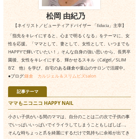
松岡 由紀乃
【ネイリスト／ビューティアドバイザー 「fiducia」主宰】
「指先をキレイにすると、心まで明るくなる」をテーマに、女
性を応援。「ママとして、妻として、女性として、いつまでも
HAPPYで輝いていたい！」そんな自身の強い思いから、長男卒
園後、女性をキレイにする、輝かせるスキル（Calgel／SLIM
B’Z 他）を学び、自宅のある鎌倉や葉山のサロンで活躍中。
●ブログ:
鎌倉 カルジェル＆スリムビズsalon
記事テーマ
ママもニコニコ HAPPY NAIL
小さい子供がいる間のママは、自分のことは二の次で子供の事
でいっぱいいっぱいでイライラしてしまうこともしばしば…。
そんな時ちょっと爪を綺麗にするだけで気持ちに余裕が出てき