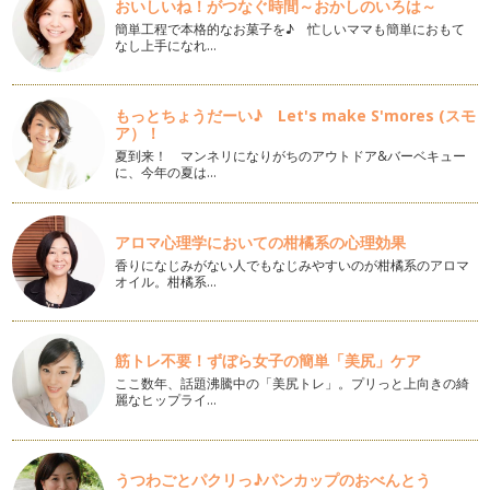
おいしいね！がつなぐ時間～おかしのいろは～
身体と食べ物の「色」
簡単工程で本格的なお菓子を♪ 忙しいママも簡単におもて
私たちの身体は私たちが食べたものでできています。 食事の
なし上手になれ…
とき…
ボタニカル～ファイトケミカル～
もっとちょうだーい♪ Let's make S'mores (スモ
私たちの身体は私たちが食べたものでできています。 最近よ
ア）！
く聞…
夏到来！ マンネリになりがちのアウトドア&バーベキュー
に、今年の夏は…
食と身体と心
私たちの身体は私たちが食べた物でできています。 性格はみ
んな…
アロマ心理学においての柑橘系の心理効果
香りになじみがない人でもなじみやすいのが柑橘系のアロマ
脳への栄養補給
オイル。柑橘系…
私たちの身体は私たちの食べた物でできています。身体の発達
のため、健康になるため食事をしっか…
活性酸素
筋トレ不要！ずぼら女子の簡単「美尻」ケア
私たちの身体は私たちが食べた物でできています。 今回は活
ここ数年、話題沸騰中の「美尻トレ」。プリっと上向きの綺
性酸…
麗なヒップライ…
花粉症と食事
私たちの身体は私たちの食べた物でできています。 くしゃみ
うつわごとパクリっ♪パンカップのおべんとう
や鼻…