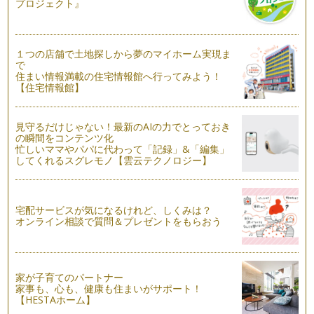
プロジェクト』
日本の年中行事と行事食 その1
私たちの体は私たちが食べた物でできています。 日本の中
で、季…
１つの店舗で土地探しから夢のマイホーム実現ま
で
健康的な食べ方
住まい情報満載の住宅情報館へ行ってみよう！
私たちの体は私たちが食べたものでできています。 みなさん
【住宅情報館】
はお…
見守るだけじゃない！最新のAIの力でとっておき
代謝って何？
の瞬間をコンテンツ化
私たちの体は私たちが食べたものでできています。 代謝と
忙しいママやパパに代わって「記録」&「編集」
は、私…
してくれるスグレモノ【雲云テクノロジー】
トランス脂肪酸
私たちの体は私たちの食べたものでできています。 皆さんは
「ト…
宅配サービスが気になるけれど、しくみは？
オンライン相談で質問＆プレゼントをもらおう
夏の疲れをとりましょう
私たちの体は私たちが食べたものでできています。 今年の夏
は一…
家が子育てのパートナー
家事も、心も、健康も住まいがサポート！
日本人が誇る和食
【HESTAホーム】
私たちの体は私たちが食べたものでできています。 よい身体