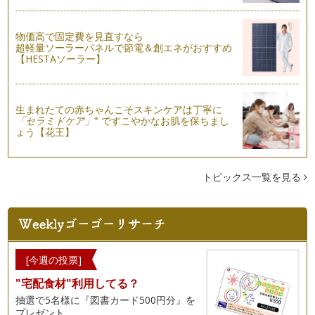
を作るには「まごわやさしい…
夏は血液サラサラで健康で綺麗で元気に～
物価高で固定費を見直すなら
今年も暑い夏がやってきました。 この時期は一年の中でも一
超軽量ソーラーパネルで節電＆創エネがおすすめ
番汗をかきます。 …
【HESTAソーラー】
ストレスと食生活
ストレスとは、心身に何らかの「刺激」や「負荷」が加えられ
たとき、体が表した「ゆがみ」や変調…
生まれたての赤ちゃんこそスキンケアは丁寧に
※
「セラミドケア」
ですこやかなお肌を保ちまし
ょう【花王】
第７の栄養素 「フィトケミカル」
～私たちの体は私たちが食べたものでできています～ ５大栄
養素…
トピックス一覧を見る
元気のもと「ビタミンとミネラル」 その2
元気のもと「ビタミンとミネラル」その1 の続きになりま
す。 今回はミネラルの話です…
元気のもと「ビタミンとミネラル」 その1
ビタミンミネラルを自動車で例えたとき、自動車を滑らかに動
[今週の投票]
かすためのオイルの働きをするのが「…
"宅配食材"利用してる？
デトックス～
抽選で5名様に『図書カード500円分』を
デトックスって何のこと？ ウィキペディアによりますと、
プレゼント。