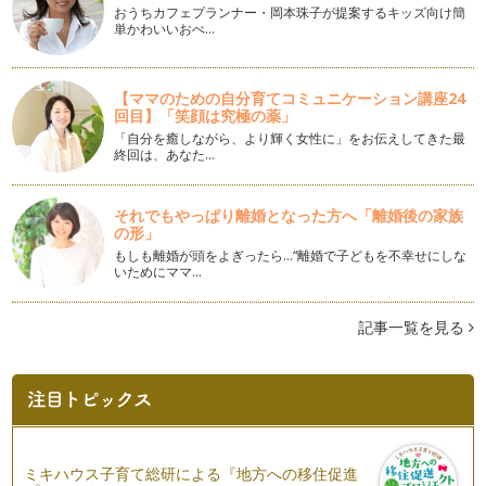
おうちカフェプランナー・岡本珠子が提案するキッズ向け簡
単かわいいおべ…
第６の栄養素「食物繊維」
私たちの身体は私たちの食べた物でできています。 タンパク
質、…
【ママのための自分育てコミュニケーション講座24
回目】「笑顔は究極の薬」
私たちの身体に大切な酵素～
私たちの身体は私たちの食べた物でできています。 酵素は私
「自分を癒しながら、より輝く女性に」をお伝えしてきた最
終回は、あなた…
たちが生きていくためにとて…
五感
それでもやっぱり離婚となった方へ「離婚後の家族
私たちの身体は私たちの食べた物でできています。 五感と
の形」
は、視…
もしも離婚が頭をよぎったら…“離婚で子どもを不幸せにしな
いためにママ…
必須アミノ酸～アミノ酸スコア～
私たちの身体は私たちが食べた物でできています。 「タンパ
ク質…
記事一覧を見る
風邪やインフルエンザに打ち勝つ身体作り～免疫力～
私たちの体は私たちの食べた物でできています。 これから、
風邪やインフルエンザが流行…
日本の年中行事と行事食 その2
私たちの体は私たちの食べた物でできています。 …
ミキハウス子育て総研による『地方への移住促進