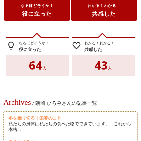
なるほどそうか！
わかる！わかる！
役に立った
共感した
なるほどそうか！
わかる！わかる！
lightbulb_outline
favorite_border
役に立った
共感した
64
43
人
人
Archives
/
朝岡 ひろみさんの記事一覧
冬を乗り切る！栄養のこと
私たちの身体は私たちの食べた物でできています。 これから
本格…