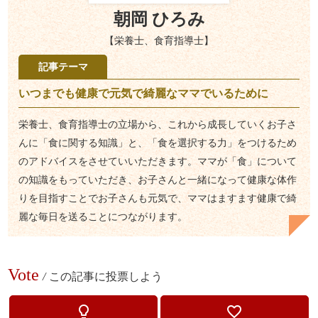
朝岡 ひろみ
【栄養士、食育指導士】
記事テーマ
いつまでも健康で元気で綺麗なママでいるために
栄養士、食育指導士の立場から、これから成長していくお子さ
んに「食に関する知識」と、「食を選択する力」をつけるため
のアドバイスをさせていいただきます。ママが「食」について
の知識をもっていただき、お子さんと一緒になって健康な体作
りを目指すことでお子さんも元気で、ママはますます健康で綺
麗な毎日を送ることにつながります。
Vote
/
この記事に投票しよう
lightbulb_outline
favorite_border