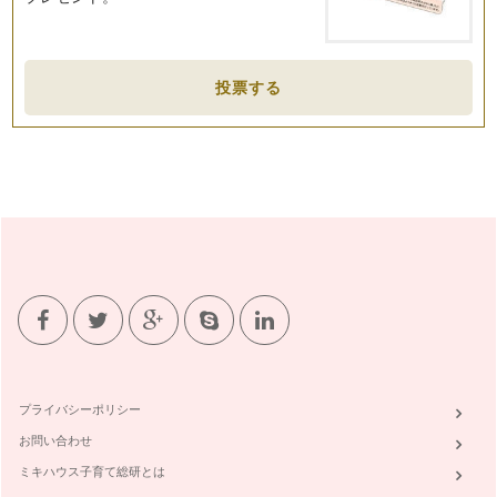
「デトックスは、体…
美味しい「おやつ」
「おやつ」ってきくと、アイスクリーム、チョコレート、クッ
投票する
キー、ケーキ、ポテトチップス、パン…
めざしましょう「バナナうんち」
～私たちの体は私たちが食べた物でできています～ 今回はう
んちのお話です。 …
「油」と「脂」
私たちの体は私たちが食べた物で出来ています。 私たちの体
を自動車で例えると脂質はガ…
低体温（平熱が35度台の人）と食生活
私たちの体は私たちが食べる物で作られます。 そして、その
体が作られる時は体温が36…
肉・魚・大豆・卵・乳製品はタンパク質
プライバシーポリシー
私たちの体を作っているのは、私たちが食べた物。 その中で
お問い合わせ
も肉、魚、大豆、卵、乳製品…
ミキハウス子育て総研とは
私たちの脳に必要な栄養素は～