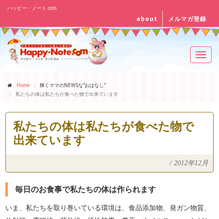
ハッピー・ノート.com
about
メルマガ登録
Toggl
navig
Home
輝くママのNEWSな“おはなし”
私たちの体は私たちが食べた物で出来ています
私たちの体は私たちが食べた物で
出来ています
/
2012年12月
毎日のお食事で私たちの体は作られます
いま、私たちを取り巻いている環境は、食品添加物、発ガン物質、