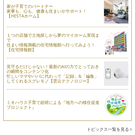
赤ちゃんとの本当のコミュニケーション
家が子育てのパートナー
いつも子育てを頑張っているみなさまに今日もすこしでも 心
家事も、心も、健康も住まいがサポート！
がほぐれるメッセージをお伝えいたし…
【HESTAホーム】
出産と自己肯定感
助産師の現場時代。たくさんの出産に立ち会わせていただきま
１つの店舗で土地探しから夢のマイホーム実現ま
した。そこにはたくさんの人生ドラマ…
で
住まい情報満載の住宅情報館へ行ってみよう！
【住宅情報館】
見守るだけじゃない！最新のAIの力でとっておき
の瞬間をコンテンツ化
忙しいママやパパに代わって「記録」&「編集」
してくれるスグレモノ【雲云テクノロジー】
ミキハウス子育て総研による『地方への移住促進
プロジェクト』
トピックス一覧を見る