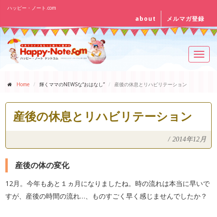
ハッピー・ノート.com
about
メルマガ登録
Toggl
navig
Home
輝くママのNEWSな“おはなし”
産後の休息とリハビリテーション
産後の休息とリハビリテーション
/
2014年12月
産後の体の変化
12月。今年もあと１ヵ月になりましたね。時の流れは本当に早いで
すが、産後の時間の流れ…、ものすごく早く感じませんでしたか？