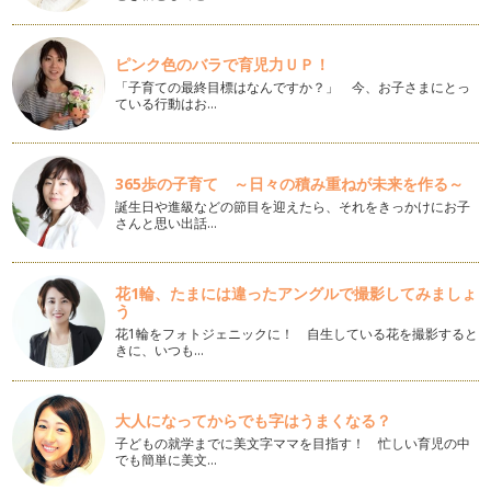
も変わり始めた風景をぜ…
お産トラウマ
ピンク色のバラで育児力ＵＰ！
秋分が過ぎて、ますます秋の足音がしてきました、ここ数日。
「子育ての最終目標はなんですか？」 今、お子さまにとっ
幼稚園の運動会なども終わって、きっ…
ている行動はお…
産後の生と性
めっきり秋らしくなってきて、日が落ちるのも早まってきまし
365歩の子育て ～日々の積み重ねが未来を作る～
たね。季節の変わり目には体調も不調…
誕生日や進級などの節目を迎えたら、それをきっかけにお子
さんと思い出話…
子どもの「しつけ」に悩むときに
すっかり秋らしい毎日 ここのところ、お天気が不安定で
自然の力の大きさを感じてい…
花1輪、たまには違ったアングルで撮影してみましょ
う
夫との関係で悩む方へ
産後に夫との関係が悪くなった。今まで、ラブラブだったのに
花1輪をフォトジェニックに！ 自生している花を撮影すると
きに、いつも…
どうして・・・・。なんてことありま…
母との関係で悩むママたち
子どもたちと過ごす夏休みは母親にとっても新しい発見のある
大人になってからでも字はうまくなる？
時間です。そんな毎日を過ごすやまが…
子どもの就学までに美文字ママを目指す！ 忙しい育児の中
でも簡単に美文…
産後つらくなったら