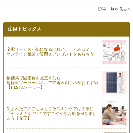
産後の心と体の大切さのメッセンジャーやまがたです。 今日
は産後クライシスのお話。…
記事一覧を見る
子育てで一番大切なことは
長い梅雨やお天気が不安定な日々が続きますが、体調などくず
していませんか？お日様からお名前を…
個性という種をもつ子どもたち
長い雨が続く関東も浄化の時期なのかも・・・、この自然の計
宅配サービスが気になるけれど、しくみは？
らいを大切に感じる日々のやまがたて…
オンライン相談で質問＆プレゼントをもらおう
私という大きな樹を育てましょう
いつも子育てに頑張るママにゆるっと気持ちを緩めるメッセー
ジをおおくりしています。私が長女を…
物価高で固定費を見直すなら
超軽量ソーラーパネルで節電＆創エネがおすすめ
【HESTAソーラー】
絆ホルモン オキシトシンとスキンシップ
先日NHKでも番組で取り上げられていた「オキシトシン」と
いうホルモン。このホルモン一番の特…
生まれたての赤ちゃんこそスキンケアは丁寧に
五感を使う子どもとの時間
※
「セラミドケア」
ですこやかなお肌を保ちまし
いつも子育てを頑張っているみなさまに、今日もすこしでも
ょう【花王】
心がほぐれるメッセージをお伝えいた…