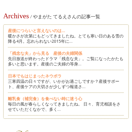
Archives
/
やまがた てるえさんの記事一覧
産後につらいと言えないのは...
暖かさが次第にもどってきましたね。とても寒い日のある雪の
降る4月。忘れられない2015年に…
「残念な夫」から見る 産後の夫婦関係
先日放送が終わったドラマ「残念な夫」。ご覧になったかたも
多いと思います。産後のご夫婦の等身…
日本でもはじまったネウボラ
三寒四温の日々ですが、いかがお過ごしですか？産後サポー
ト、産後ケアの大切さが少しずつ報道さ…
離乳食（補完食）を食べない時に迷う心
毎日の風が春らしくなってきましたね。 日々、育児相談をさ
せていただくなかで、多く…
卒乳の季節？？
春はお別れの季節です。という、おにゃんこクラブの歌が懐か
しいと思う年代のやまがたです。 …