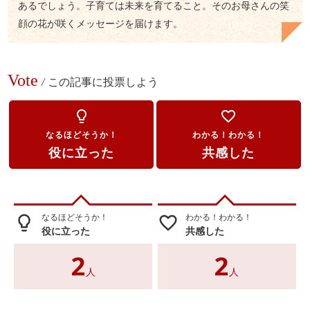
あるでしょう。子育ては未来を育てること。そのお母さんの笑
顔の花が咲くメッセージを届けます。
Vote
/
この記事に投票しよう
lightbulb_outline
favorite_border
なるほどそうか！
わかる！わかる！
役に立った
共感した
なるほどそうか！
わかる！わかる！
lightbulb_outline
favorite_border
役に立った
共感した
2
2
人
人