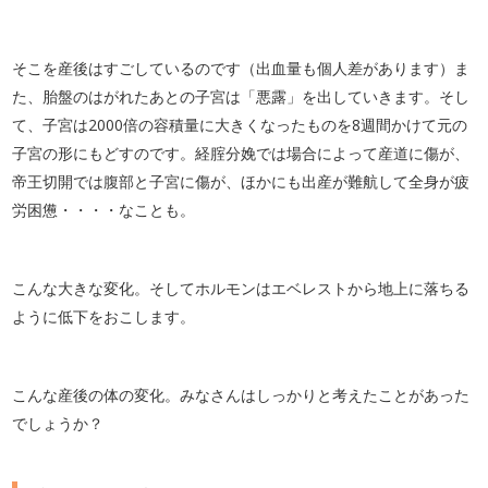
そこを産後はすごしているのです（出血量も個人差があります）ま
た、胎盤のはがれたあとの子宮は「悪露」を出していきます。そし
て、子宮は2000倍の容積量に大きくなったものを8週間かけて元の
子宮の形にもどすのです。経腟分娩では場合によって産道に傷が、
帝王切開では腹部と子宮に傷が、ほかにも出産が難航して全身が疲
労困憊・・・・なことも。
こんな大きな変化。そしてホルモンはエベレストから地上に落ちる
ように低下をおこします。
こんな産後の体の変化。みなさんはしっかりと考えたことがあった
でしょうか？