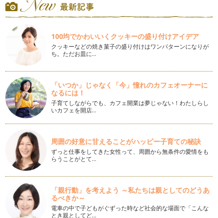
いいお母さんプレッシャー
「いいお母さんになりたい」これは、きっと多くの産後の女性
100均でかわいいくクッキーの盛り付けアイデア
が感じていることだと、おもいます。…
クッキーなどの焼き菓子の盛り付けはワンパターンになりが
ち。ただお皿に…
上の子を愛せないという出来事
2015年 はじめてのメッセージです。 先日BLOGでアップを
したテーマに対して沢…
「いつか」じゃなく「今」憧れのカフェオーナーに
なるには！
寒い季節の乳腺炎
あと数日で2014年も終わりに近づいてきました。みなさん
子育てしながらでも、カフェ開業は夢じゃない！わたしらし
いカフェを開店…
は、どんな2014年をすごしました…
産後の休息とリハビリテーション
12月。今年もあと１ヵ月になりましたね。時の流れは本当に
周囲の好意に甘えることがハッピー子育ての秘訣
早いですが、産後の時間の流れ&he…
ずっと仕事をしてきた女性って、周囲から無条件の愛情をも
らうことがとて…
産後のイライラ
産後のイライラについて今日はメッセージを書かせていただき
たいと思います。 よく、…
「親行動」を考えよう ～私たちは親としてのどうあ
るべきか～
赤ちゃんが泣く本当の意味
電車の中で子どもがぐずった時など社会的な場面で「こんな
11月に入って一気に朝夕が冷え込みはじめましたね。 葉の色
とき親としてど…