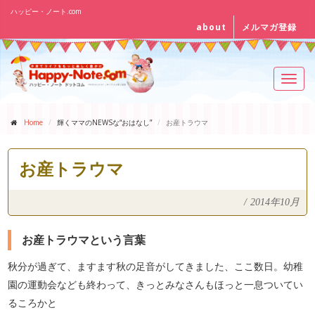
ハッピー・ノート.com
about
メルマガ登録
Toggl
navig
Home
輝くママのNEWSな“おはなし”
お産トラウマ
お産トラウマ
/
2014年10月
お産トラウマという言葉
秋分が過ぎて、ますます秋の足音がしてきました、ここ数日。幼稚
園の運動会なども終わって、きっとみなさんもほっと一息ついてい
るころかと