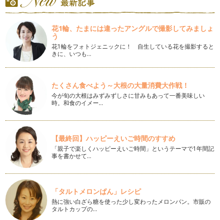
いいお母さんプレッシャー
「いいお母さんになりたい」これは、きっと多くの産後の女性
花1輪、たまには違ったアングルで撮影してみましょ
が感じていることだと、おもいます。…
う
花1輪をフォトジェニックに！ 自生している花を撮影すると
上の子を愛せないという出来事
きに、いつも…
2015年 はじめてのメッセージです。 先日BLOGでアップを
したテーマに対して沢…
たくさん食べよう～大根の大量消費大作戦！
寒い季節の乳腺炎
今が旬の大根はみずみずしさに甘みもあって一番美味しい
あと数日で2014年も終わりに近づいてきました。みなさん
時。和食のイメー…
は、どんな2014年をすごしました…
産後の休息とリハビリテーション
12月。今年もあと１ヵ月になりましたね。時の流れは本当に
【最終回】ハッピーえいご時間のすすめ
早いですが、産後の時間の流れ&he…
「親子で楽しくハッピーえいご時間」というテーマで1年間記
事を書かせて…
産後のイライラ
産後のイライラについて今日はメッセージを書かせていただき
たいと思います。 よく、…
「タルトメロンぱん」レシピ
熱に強い白ざら糖を使った少し変わったメロンパン。市販の
赤ちゃんが泣く本当の意味
タルトカップの…
11月に入って一気に朝夕が冷え込みはじめましたね。 葉の色