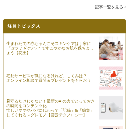
産後の心と体の大切さのメッセンジャーやまがたです。 今日
は産後クライシスのお話。…
記事一覧を見る
子育てで一番大切なことは
長い梅雨やお天気が不安定な日々が続きますが、体調などくず
していませんか？お日様からお名前を…
個性という種をもつ子どもたち
生まれたての赤ちゃんこそスキンケアは丁寧に
長い雨が続く関東も浄化の時期なのかも・・・、この自然の計
※
「セラミドケア」
ですこやかなお肌を保ちまし
らいを大切に感じる日々のやまがたて…
ょう【花王】
私という大きな樹を育てましょう
いつも子育てに頑張るママにゆるっと気持ちを緩めるメッセー
ジをおおくりしています。私が長女を…
宅配サービスが気になるけれど、しくみは？
オンライン相談で質問＆プレゼントをもらおう
絆ホルモン オキシトシンとスキンシップ
先日NHKでも番組で取り上げられていた「オキシトシン」と
いうホルモン。このホルモン一番の特…
見守るだけじゃない！最新のAIの力でとっておき
の瞬間をコンテンツ化
五感を使う子どもとの時間
忙しいママやパパに代わって「記録」&「編集」
いつも子育てを頑張っているみなさまに、今日もすこしでも
してくれるスグレモノ【雲云テクノロジー】
心がほぐれるメッセージをお伝えいた…
赤ちゃんとの本当のコミュニケーション