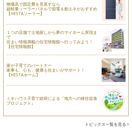
物価高で固定費を見直すなら
いつも子育てを頑張っているみなさまに今日もすこしでも 心
超軽量ソーラーパネルで節電＆創エネがおすすめ
がほぐれるメッセージをお伝えいたし…
【HESTAソーラー】
出産と自己肯定感
助産師の現場時代。たくさんの出産に立ち会わせていただきま
した。そこにはたくさんの人生ドラマ…
１つの店舗で土地探しから夢のマイホーム実現ま
で
住まい情報満載の住宅情報館へ行ってみよう！
【住宅情報館】
家が子育てのパートナー
家事も、心も、健康も住まいがサポート！
【HESTAホーム】
ミキハウス子育て総研による『地方への移住促進
プロジェクト』
トピックス一覧を見る