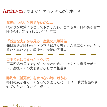
Archives
/
やまがた てるえさんの記事一覧
産後につらいと言えないのは...
暖かさが次第にもどってきましたね。とても寒い日のある雪の
降る4月。忘れられない2015年に…
「残念な夫」から見る 産後の夫婦関係
先日放送が終わったドラマ「残念な夫」。ご覧になったかたも
多いと思います。産後のご夫婦の等身…
日本でもはじまったネウボラ
三寒四温の日々ですが、いかがお過ごしですか？産後サポー
ト、産後ケアの大切さが少しずつ報道さ…
離乳食（補完食）を食べない時に迷う心
毎日の風が春らしくなってきましたね。 日々、育児相談をさ
せていただくなかで、多く…
卒乳の季節？？
春はお別れの季節です。という、おにゃんこクラブの歌が懐か
しいと思う年代のやまがたです。 …