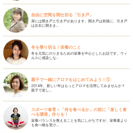
も変わり始めた風景をぜ…
お産トラウマ
自由に空間を間仕切る「引き戸」
秋分が過ぎて、ますます秋の足音がしてきました、ここ数日。
扉には開き戸と引き戸があります。開き戸は前後に、引き戸
幼稚園の運動会なども終わって、きっ…
は左右に開きま…
産後の生と性
めっきり秋らしくなってきて、日が落ちるのも早まってきまし
たね。季節の変わり目には体調も不調…
冬を乗り切る！栄養のこと
冬を元気にのりきるための栄養を中心としたお話です。ウィ
ルスに感染しな…
子どもの「しつけ」に悩むときに
すっかり秋らしい毎日 ここのところ、お天気が不安定で
自然の力の大きさを感じてい…
親子で一緒にアロマをはじめてみよう！①
夫との関係で悩む方へ
2014年、新しい年はもっとアロマを活用してみませんか？
産後に夫との関係が悪くなった。今まで、ラブラブだったのに
親子で楽し…
どうして・・・・。なんてことありま…
母との関係で悩むママたち
スポーツ食育～「何を食べるか」の前に「楽しく食
子どもたちと過ごす夏休みは母親にとっても新しい発見のある
べる環境」作りを！
時間です。そんな毎日を過ごすやまが…
栄養バランスを整えることを気にしがちですが、栄養素より
も食べ物を受け…
産後つらくなったら