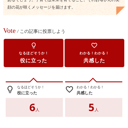
顔の花が咲くメッセージを届けます。
Vote
/
この記事に投票しよう
lightbulb_outline
favorite_border
なるほどそうか！
わかる！わかる！
役に立った
共感した
なるほどそうか！
わかる！わかる！
lightbulb_outline
favorite_border
役に立った
共感した
6
5
人
人