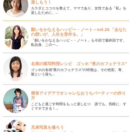
楽しもう！
おう
ことしのイースターは４月８日。 この時期は、イースター
カラダとココロを整えて、ママであり、女性である『私』を
の象…
楽しむために、…
春のサンドイッチをつくろう
願いをかなえるハッピー・ノート～vol.24 「あなた
すこしづつ、春らしい日差しを感じられるようになってきま
の想いが、人生を形作る。」
した…
「願いをかなえるハッピ－・ノート」も今回で最終回です。
私自身、この一…
うれしい たのしい ひなまつり ２
ひなまつり直前！ 前回の、デコおいな…
名画の模写料理レシピ ゴッホ "夜のカフェテラス"
うれしい たのしい ひなまつり
ゴッホの名画“夜のカフェテラス”の特徴は、その色彩。青、
もうすぐひなまつり♪健やかな成長を願い感謝しながら、お祝
紫という落ち…
いのごちそうを作ったり、おひなさま…
バレンタインのおべんとう
もうすぐバレンタインデー。街はおいしいチョコレートやス
簡単アイデアでオシャレなおうちパーティーの作り
方
イーツ、それに…
こどもと過ごす時間をもっと楽しむ☆ 誰でも、気軽に、す
ぐマネできる！…
おせちの余りで小さなお菓子
あけましておめでとうございます。 お正月休みはゆったりと
お過…
兄弟写真を撮ろう