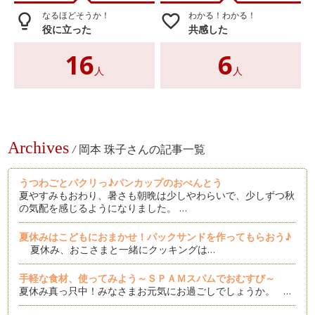
なるほどそうか！
わかる！わかる！
lightbulb_outline
favorite_border
役に立った
共感した
16
6
人
人
Archives
/
岡本 珠子さんの記事一覧
うつわごとパクリっ♪パンカップのおべんとう
夏やすみもおわり、暑さも朝晩は少しやわらいで、少しずつ秋
の気配を感じるようになりました。 …
夏休みはこどもにおまかせ！パックサンドを作ってもらおう♪
夏休み、おこさまと一緒にクッキングは…
手軽な食材、使ってみよう～ＳＰＡＭスパムでおむすび～
夏休み真っ只中！みなさまお元気にお過ごしでしょうか。 …