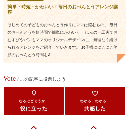
簡単・時短・かわいい！毎日のおべんとうアレンジ講
座
はじめての子どものおべんとう作りにママは悩むもの。 毎日
のおべんとうを短時間で簡単にかわいく！ ほんの一工夫でお
むすびやパンもママのオリジナルデザインに。 無理なく続け
られるアレンジをご紹介していきます。 お子様ににこにこ笑
顔のおべんとう時間を♪
Vote
/
この記事に投票しよう
lightbulb_outline
favorite_border
なるほどそうか！
わかる！わかる！
役に立った
共感した