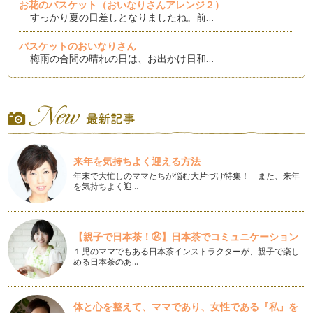
お花のバスケット（おいなりさんアレンジ２）
すっかり夏の日差しとなりましたね。前…
バスケットのおいなりさん
梅雨の合間の晴れの日は、お出かけ日和…
季節のデコレーションを楽しもう
６月に入り、梅雨入りしたところも多くなりましたね。きょう
はそんな「梅雨のイメ…
おやつにも♪ ロリポップサンドをつくろう
サンドイッチ用のパンをラップでクルク…
来年を気持ちよく迎える方法
年末で大忙しのママたちが悩む大片づけ特集！ また、来年
ひとくちでパクッ♪ かんたん海苔巻きつくっちゃおう！
を気持ちよく迎…
ゴールデンウィークも終わり、春の遠足…
サンドイッチ持って、でかけよう♪
日に日にあたたかくなって、新緑…
【親子で日本茶！㉔】日本茶でコミュニケーション
１児のママでもある日本茶インストラクターが、親子で楽し
める日本茶のあ…
おかかでふんわり♪ ふわふわヘアーの女の子のおべんとう
ピカピカの通園バッグやランドセル、ち…
かわいい春のおべんとう。マッシュポテトで簡単につくっちゃ
体と心を整えて、ママであり、女性である『私』を