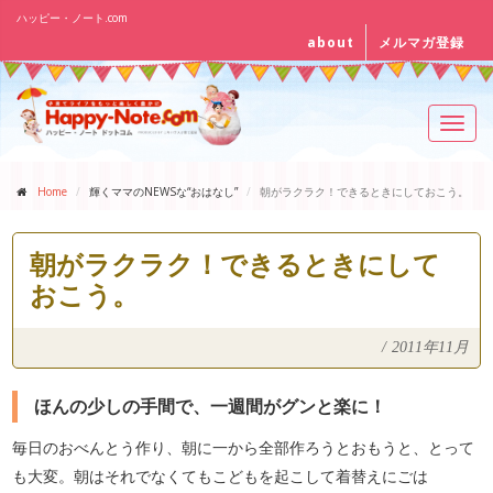
ハッピー・ノート.com
about
メルマガ登録
Toggl
navig
Home
輝くママのNEWSな“おはなし”
朝がラクラク！できるときにしておこう。
朝がラクラク！できるときにして
おこう。
/
2011年11月
ほんの少しの手間で、一週間がグンと楽に！
毎日のおべんとう作り、朝に一から全部作ろうとおもうと、とって
も大変。朝はそれでなくてもこどもを起こして着替えにごは