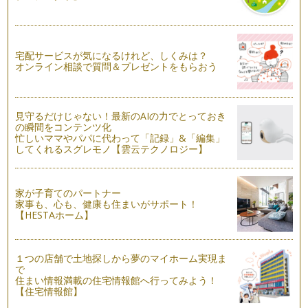
わくわく!おべんとう箱を買いに行こう(３つのポイント)
おべんとう箱、どんなものを買いますか？ 世の中のおべんと
うブームも手伝い、今やおべ…
宅配サービスが気になるけれど、しくみは？
はじめてのおべんとう
オンライン相談で質問＆プレゼントをもらおう
お料理やおもてなしは得意でも、はじめてのこどものおべんと
うづくりに、多くのママは悩むもので…
見守るだけじゃない！最新のAIの力でとっておき
の瞬間をコンテンツ化
忙しいママやパパに代わって「記録」&「編集」
してくれるスグレモノ【雲云テクノロジー】
家が子育てのパートナー
家事も、心も、健康も住まいがサポート！
【HESTAホーム】
１つの店舗で土地探しから夢のマイホーム実現ま
で
住まい情報満載の住宅情報館へ行ってみよう！
【住宅情報館】