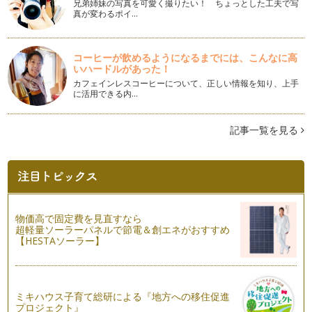
いっしょにつくろう！パンdeクリスマス
兄弟姉妹の写真を可愛く撮りたい！ ちょっとした工夫で写
真が変わるポイ…
もうすぐクリスマス。 こどもたちはサンタさんが待ち遠しく
て、…
クリスマスシーズンをたのしもう！
コーヒーが飲めるようになるまでには、こんなに高
クリスマスシーズン到来！ 街もお店もキラキラのイルミネ
いハードルがあった！
ーシ…
カフェインレスコーヒーについて、正しい情報を知り、上手
に活用できる内…
朝がラクラク！できるときにしておこう。
毎日のおべんとう作り、朝に一から全部作ろうとおもうと、と
記事一覧を見る
っても大変。朝はそれでなくてもこど…
いっぱいつくろう！おむすびコレクション
今回は、おべんとうの主食となるごはんを、おむすびにしてい
ろいろと作ってみましょう。 …
ピックをつかっておべんとうをもっとたのしく！
物価高で固定費を見直すなら
超軽量ソーラーパネルで節電＆創エネがおすすめ
マスキングテープ、ご存知ですか？ 何度も貼ったり剥がした
【HESTAソーラー】
りできる上、紙製や布製、色・柄など…
あったらいいな！かわいいおべんとうの味方アイテム
お顔のついたおむすびやおかず、大好きなモチーフでデコレー
ションされたおべんとうを、簡単かわ…
ミキハウス子育て総研による『地方への移住促進
プロジェクト』