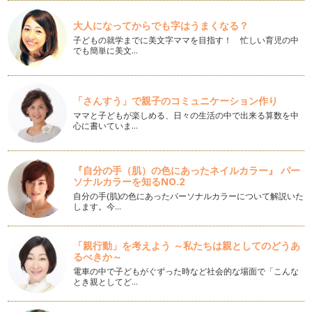
ていきた…
大人になってからでも字はうまくなる？
答案の上手な活用法～その①～
子どもの就学までに美文字ママを目指す！ 忙しい育児の中
今年も早いもので、一年が半分過ぎました。そして、受験生に
でも簡単に美文…
とっては、天王山の夏休みが目の前！…
中学受験における算数の重要性
ここ数回、学力について大局的にお話ししてきました。 とい
「さんすう」で親子のコミュニケーション作り
うのも、中学受験というのは…
ママと子どもが楽しめる、日々の生活の中で出来る算数を中
心に書いていま…
PISA その③科学的リテラシー
さて、PISAで問われる能力「読解力リテラシー」「数学的リ
テラシー」に引き続き、残るのは「…
『自分の手（肌）の色にあったネイルカラー』 パー
ソナルカラーを知るNO.2
PISA その②数学的リテラシー
自分の手(肌)の色にあったパーソナルカラーについて解説いた
前回はPISAの「読解リテラシー」の例題を掲載しました。 私
します。今…
が初めてあの問題を見た…
「親行動」を考えよう ～私たちは親としてのどうあ
PISA その①読解リテラシー
るべきか～
今までは日本の「中学受験」という狭い話をしてきました。
中学入試で問われる『学力』…
電車の中で子どもがぐずった時など社会的な場面で「こんな
とき親としてど…
中学受験事情～志望校選び②～