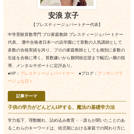
安浪 京子
【プレスティージュパートナー代表】
中学受験算数専門 プロ家庭教師 プレスティージュパートナー
代表。 灘中合格者日本一の浜学園にて算数の人気講師として
多数の合格実績を誇り、プロの家庭教師としても個別に多数の
生徒を合格に導く。算数嫌いから難関校志望まで幅広い層の指
導、メンタルサポートに定評あり。
●HP：
プレスティージュパートナー
●ブログ：
アッサンブラ
ージュな日々
記事テーマ
子供の学力がどんどんUPする、魔法の基礎学力法
学力低下、理数離れ、詰め込み教育・・誰もが聞いたことのあ
るこれらのキーワードは、幼児期における家庭での関わり方に