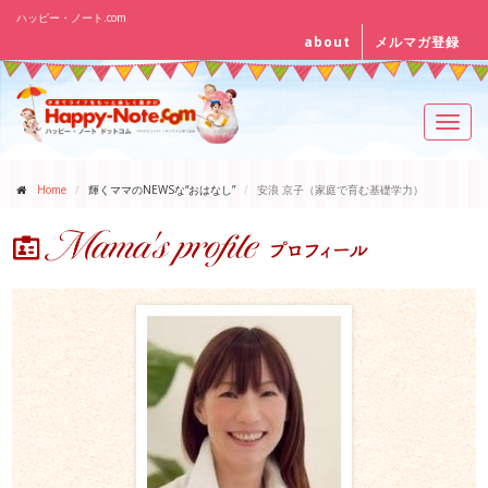
ハッピー・ノート.com
about
メルマガ登録
Toggl
navig
Home
輝くママのNEWSな“おはなし”
安浪 京子（家庭で育む基礎学力）