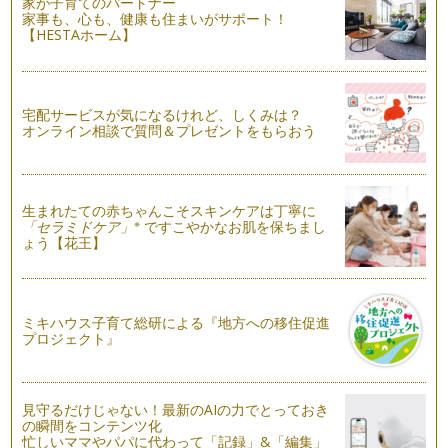
家が子育てのパートナー
前回、脳が活発に動いている状態は「集中」という形で現れ
家事も、心も、健康も住まいがサポート！
る、とお話しました。 &nb…
【HESTAホーム】
なぜ勉強するのか
人生を切り開くための「学力」を身につける方法をお話する前
に・・ …
宅配サービスが気になるけれど、しくみは？
オンライン相談で質問＆プレゼントをもらおう
学力とハッピーの素敵な関係
約10ヶ月に渡る妊娠期間。 女性だけにプレゼントされたかけ
がえのない時間。 …
生まれたての赤ちゃんこそスキンケアは丁寧に
※
「セラミドケア」
ですこやかなお肌を保ちまし
ょう【花王】
ミキハウス子育て総研による『地方への移住促進
プロジェクト』
見守るだけじゃない！最新のAIの力でとっておき
の瞬間をコンテンツ化
忙しいママやパパに代わって「記録」&「編集」