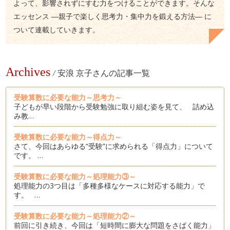
よって、影響されずにすむ力をつけることができます。そんな
エッセンス ―親子で楽しく思考力・集中力を鍛える方法― に
ついて連載していきます。
Archives
/
安浪 京子さんの記事一覧
受験算数に必要な能力～思考力～
子どもが早い段階から受験勉強に取り組む姿を見て、 詰め込
み教…
受験算数に必要な能力～得点力～
さて、今回はあらゆる“受験”に求められる「得点力」について
です。 …
受験算数に必要な能力～処理能力③～
処理能力の3つ目は「多種多様なケースに対応する能力」で
す。 …
受験算数に必要な能力～処理能力②～
前回に引き続き、今回は「短時間に膨大な問題をさばく能力」