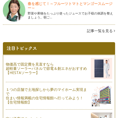
前回は単に「偏差値」についてお話ししましたが、当然学校は
春を感じて！～フルーツトマトとマンゴースムージ
偏差値のみではかれるものではありま…
ー～
野菜や果物をたっぷり使ったジュースでお子様の体調を整え
中学受験事情～志望校選び①～
ましょう。朝ご…
長い中学受験期間を支えてくれる大きな原動力が「志望校」。
一番理想的なのは …
記事一覧を見る
中学受験事情～塾選び～
今回は塾選びについてです。 これは本当に皆さん頭を悩ませ
るらしく、算数カフェでも人…
中学受験事情～その②～
今回は、前回に引き続き中学受験事情についてです。 前回、
物価高で固定費を見直すなら
中学受験は首都圏で5人に１…
超軽量ソーラーパネルで節電＆創エネがおすすめ
【HESTAソーラー】
中学受験事情～その①～
3学期が始まり、幼稚園や小学校では卒園式・卒業式に向けた
練習が始まります。でも、まもなく訪…
１つの店舗で土地探しから夢のマイホーム実現ま
で
家庭で取り組む脳トレ算数②
住まい情報満載の住宅情報館へ行ってみよう！
今回も、前回に引き続き脳トレ算数のツールをご紹介します。
【住宅情報館】
算…
家庭で取り組む脳トレ算数