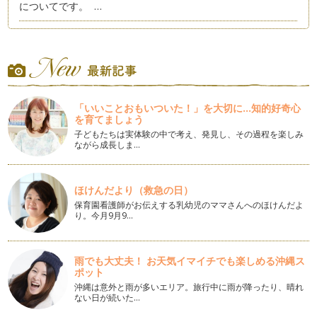
についてです。 …
受験算数に必要な能力～処理能力①～
受験算数に必要な能力――今回は「処理能力」です。 処理能
力は…
受験算数に必要な能力～計算力②～
今回も、前回に続いて「計算力」です。 「計算力」と聞く
「いいことおもいついた！」を大切に...知的好奇心
と、た…
を育てましょう
子どもたちは実体験の中で考え、発見し、その過程を楽しみ
受験算数に必要な能力～計算力①～
ながら成長しま…
受験算数に必要な能力、さらに細分化すれば学校毎に生徒に求
める能力には違いがありますが、全て…
ほけんだより（救急の日）
受験算数に必要な能力～概論～
保育園看護師がお伝えする乳幼児のママさんへのほけんだよ
さて、今回から中学受験算数に特化した実践的な内容に入って
り。今月9月9…
いきますが、その前に中学受験算数の…
答案の上手な活用法～その③～
雨でも大丈夫！ お天気イマイチでも楽しめる沖縄ス
さて、答案の上手な活用法は今回でおしまいです。 今まで …
ポット
沖縄は意外と雨が多いエリア。旅行中に雨が降ったり、晴れ
答案の上手な活用法～その②～
ない日が続いた…
さて、前回に引き続き今回も“答案の上手な活用法”をお話しし