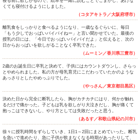
寝る前に欲しがるので、絵本を一緒に読むことでごまかし、あげな
くても寝付けるようにしました。
（コタアキトラ／大阪府堺市）
離乳食をしっかりと食べるようになり、一歳なるぐらいに、毎日
「もう少しでおっぱいバイバイねー」と言い聞かせていた。最後の
授乳の日には、「今日でおっぱいバイバイだよ」と伝えると、次の
日からおっぱいを欲しがることなく卒乳できた。
（ムーミン／香川県三豊市）
2歳のお誕生日に卒乳と決めて、子供にはカウントダウンし、さらっ
とやめられました。私の方が母乳育児にこだわっていたかのような
あっさりとしたやめっぷりでした。
（やっさん／東京都目黒区）
決めた日から完全に断乳したら、胸がカチカチにはり、何かが触れ
るだけで痛かった。子どもは乳を欲しがり大泣きだし、胸が痛くて
抱っこはできないし、やり方としては失敗だったと思う。
（あるす／和歌山県紀の川市）
徐々に授乳時間をずらしていき、1日1～2回にまとめていった。断乳
を急いで進めたり、急に子供が飲まなくなる時期があったりして、