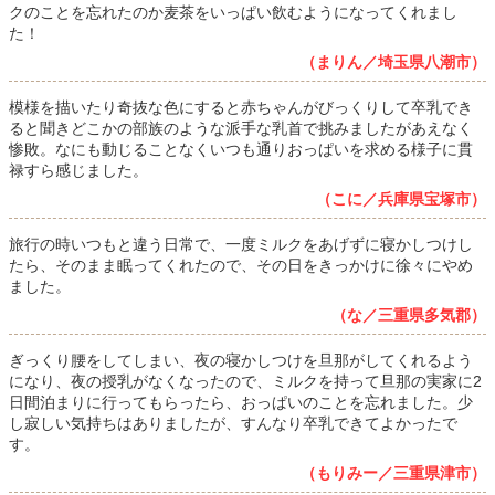
クのことを忘れたのか麦茶をいっぱい飲むようになってくれまし
た！
（まりん／埼玉県八潮市）
模様を描いたり奇抜な色にすると赤ちゃんがびっくりして卒乳でき
ると聞きどこかの部族のような派手な乳首で挑みましたがあえなく
惨敗。なにも動じることなくいつも通りおっぱいを求める様子に貫
禄すら感じました。
（こに／兵庫県宝塚市）
旅行の時いつもと違う日常で、一度ミルクをあげずに寝かしつけし
たら、そのまま眠ってくれたので、その日をきっかけに徐々にやめ
ました。
（な／三重県多気郡）
ぎっくり腰をしてしまい、夜の寝かしつけを旦那がしてくれるよう
になり、夜の授乳がなくなったので、ミルクを持って旦那の実家に2
日間泊まりに行ってもらったら、おっぱいのことを忘れました。少
し寂しい気持ちはありましたが、すんなり卒乳できてよかったで
す。
（もりみー／三重県津市）