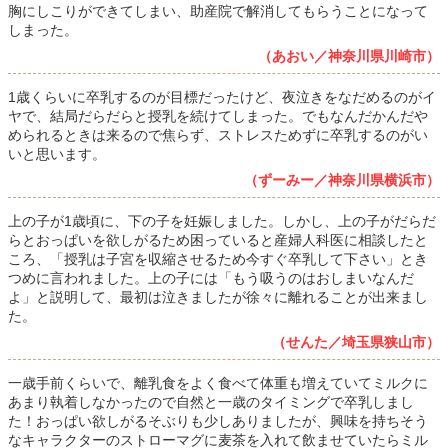
胸にしこりができてしまい、助産院で解消してもらうことになって
しまった。
（あおい／神奈川県川崎市）
1歳くらいに卒乳するのが目標だったけど、夜泣きをなだめるのがイ
ヤで、結局だらだらと授乳を続けてしまった。でもなんだかんだや
められるときは来るので焦らず、ストレスためずに卒乳するのがい
いと思います。
（ずーみー／神奈川県横浜市）
上の子が1歳頃に、下の子を妊娠しました。しかし、上の子がだらだ
らとおっぱいを欲しがるため困っていると産婦人科医に相談したと
ころ、「授乳は子宮を収縮させるため今すぐ卒乳して下さい」とき
つめに言われました。上の子には「もう吸うのはおしまいなんだ
よ」と説明して、最初は泣きましたが徐々に離れることが出来まし
た。
（せんた／埼玉県狭山市）
一歳手前くらいで、離乳食をよく食べて体重も増えていてミルクに
あまり執着しなかったので自然と一歳のタイミングで卒乳しまし
た！おっぱい欲しがるそぶりも少しありましたが、興味を持ちそう
なキャラクターのストローマグに麦茶を入れて飲ませていたらミル