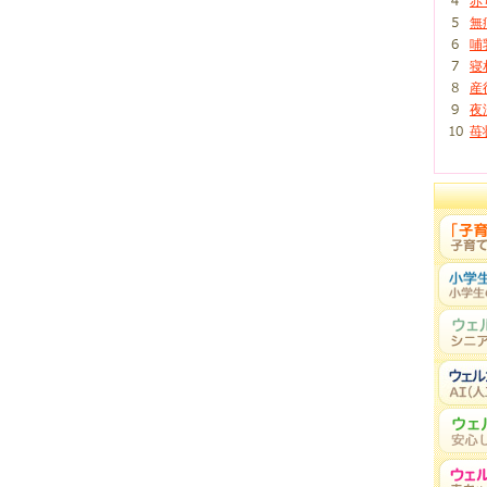
赤
無
哺
寝
産
夜
苺