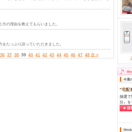
う方の理由を教えてもらいました。
力をたっぷり語っていただきました。
36
37
38
39
40
41
42
43
44
45
46
47
48
次 >
W
今週
"宅配
抽選で
分』を
Wee