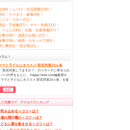
(98)
/
しつけ・生活習慣(100)
/
0)
/
ケータイ・家電(48)
/
ング・マネー(71)
/
品・子供服(57)
/
ママ・夫婦(151)
/
くらし(144)
/
出産・出産準備(57)
/
事(109)
/
成長のお祝い(37)
/
事(106)
/
病気・スキンケア(85)
/
い事(62)
/
祖父母(21)
/
コラム！
ママと子どもにオススメ 防災対策10ヵ条
回「防災対策してますか？」のリサーチに寄せられ
パパの声をもとに、 Happy-Note.com編集部が
ママと子どもにオススメ 防災対策10ヵ条」を提
す。
えて先輩ママ アクセスランキング
母乳を止める＜コツ＞は？
子連れ飛行機の＜コツ＞は？
子どもに薬を飲ませる＜コツ＞は？