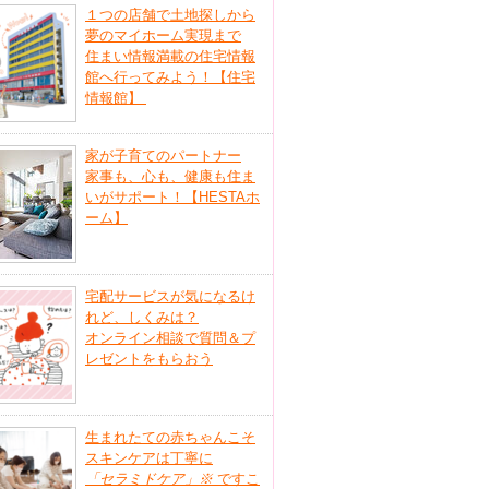
１つの店舗で土地探しから
夢のマイホーム実現まで
住まい情報満載の住宅情報
館へ行ってみよう！【住宅
情報館】
家が子育てのパートナー
家事も、心も、健康も住ま
いがサポート！【HESTAホ
ーム】
宅配サービスが気になるけ
れど、しくみは？
オンライン相談で質問＆プ
レゼントをもらおう
生まれたての赤ちゃんこそ
スキンケアは丁寧に
「セラミドケア」
※
ですこ