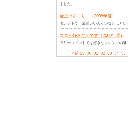
ました。
最近はあまり…（2009年度）
タレントで、最近いい人がいない…とい
ココが好きなんです（2009年度）
フリーコメントでは好きなタレントの魅
< 前
29
30
31
32
33
34
35