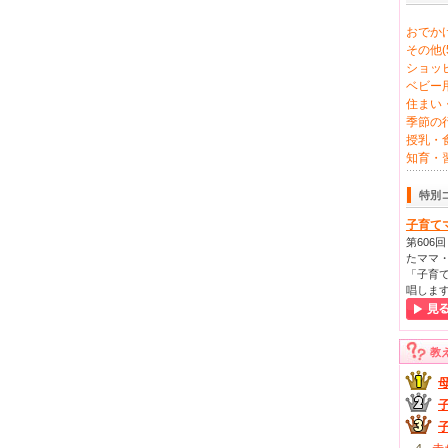
おでかけ
その他(5
ショッピ
ベビー用
住まい・
季節の行
授乳・食
知育・習
特別
子育て
第606
たママ・
「子育て
唱しま
教