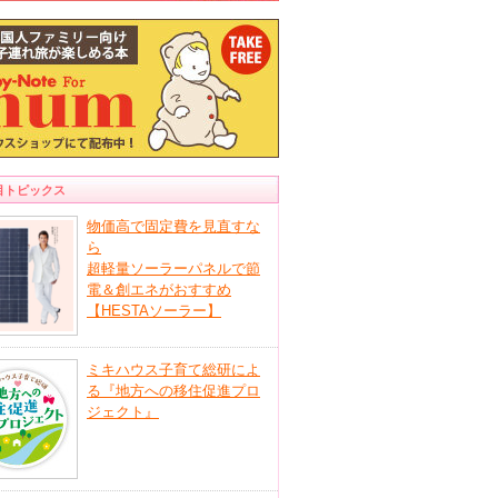
目トピックス
物価高で固定費を見直すな
ら
超軽量ソーラーパネルで節
電＆創エネがおすすめ
【HESTAソーラー】
ミキハウス子育て総研によ
る『地方への移住促進プロ
ジェクト』