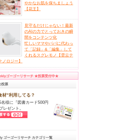
やかなお肌を保ちましょう
【花王】
見守るだけじゃない！最新
のAIの力でとっておきの瞬
間をコンテンツ化
忙しいママやパパに代わっ
て「記録」&「編集」して
くれるスグレモノ【雲云テ
クノロジー】
eeklyゴーゴーリサーチ ★投票受付中★
の投票
食材"利用してる？
5名様に『図書カード500円
プレゼント。
kly ゴーゴーリサーチ カテゴリ一覧