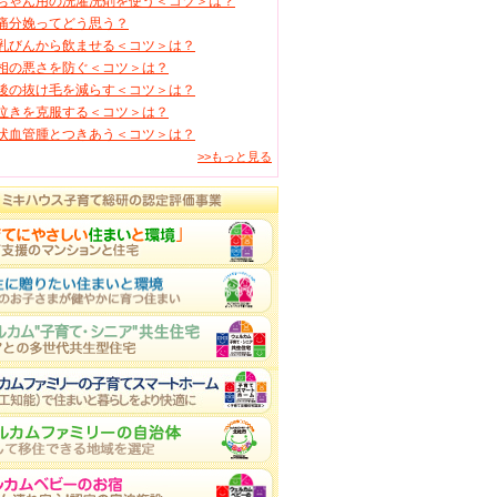
ちゃん用の洗濯洗剤を使う＜コツ＞は？
痛分娩ってどう思う？
乳びんから飲ませる＜コツ＞は？
相の悪さを防ぐ＜コツ＞は？
後の抜け毛を減らす＜コツ＞は？
泣きを克服する＜コツ＞は？
状血管腫とつきあう＜コツ＞は？
>>もっと見る