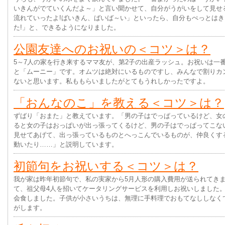
いきんがでていくんだよ～」と言い聞かせて、自分がうがいをして見せ
流れていったよ!ばいきん、ばいば～い」といったら、自分もぺっとはき
た!」と、できるようになりました。
公園友達へのお祝いの＜コツ＞は？
5～7人の家を行き来するママ友が、第2子の出産ラッシュ。お祝いは一
と「ムーニー」です。オムツは絶対にいるものですし、みんなで割りカ
ないと思います。私ももらいましたがとてもうれしかったですよ。
「おんなのこ」を教える＜コツ＞は？
ずばり「おまた」と教えています。「男の子はでっぱっているけど、女
ると女の子はおっぱいが出っ張ってくるけど、男の子はでっぱってこな
見せてあげて、出っ張っているものとへっこんでいるものが、仲良くす
動いたり……」と説明しています。
初節句をお祝いする＜コツ＞は？
我が家は昨年初節句で、私の実家から5月人形の購入費用が送られてき
て、祖父母4人を招いてケータリングサービスを利用しお祝いしました。
会食しました。子供が小さいうちは、無理に手料理でおもてなししなく
がします。