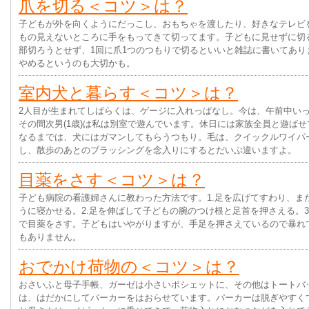
爪を切る＜コツ＞は？
子どもが外を向くようにだっこし、おもちゃを渡したり、好きなテレビ
もの見えないところに手をもってきて切ってます。子どもに見せずに切
部切ろうとせず、1回に爪1つのつもりで切るといいと雑誌に書いてあり
やめるというのも大切かも。
室内犬と暮らす＜コツ＞は？
2人目が生まれてしばらくは、ゲージに入れっぱなし。今は、午前中い
その間次男(1歳)は私は別室で遊んでいます。休日には家族全員と遊ば
なるまでは、犬にはガマンしてもらうつもり。毛は、クイックルワイパ
し、散歩のあとのブラッシングを念入りにするとだいぶ違いますよ。
目薬をさす＜コツ＞は？
子ども病院の看護婦さんに教わった方法です。1.足を広げてすわり、ま
うに寝かせる。2.足を伸ばして子どもの腕のつけ根と足首を押さえる。
で目薬をさす。子どもはいやがりますが、手足を押さえているので暴れ
もありません。
おでかけ荷物の＜コツ＞は？
おさいふと母子手帳、ガーゼは小さいポシェットに、その他はトートバ
は、はだかにしてパーカーをはおらせています。パーカーは脱ぎやすく