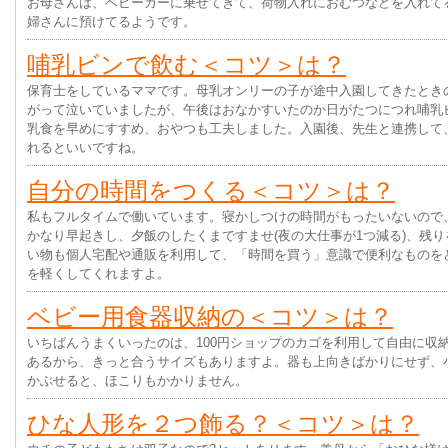
お母さんは、ベビーカーに乗せてきて、荷物入れにおむつなどを入れて
婦さんに預けてるようです。
哺乳ビンで飲む＜コツ＞は？
保育士をしているママです。母乳オンリーの子が途中入園してきたとき
がって泣いていましたが、午後はおなかすいたのか日がたつにつれ哺乳
乳食を早めにすすめ、おやつも工夫しました。入園後、先生と連携して
れるといいですね。
自分の時間をつくる＜コツ＞は？
私もフルタイムで働いています。寝かしつけの時間がもったいないので
かなり早起きし、夕飯のしたくまですませ(夜の大仕事が1つ減る)、残
い物も個人宅配や通販を利用して、「時間を買う」意識で便利なものを
を軽くしてくれますよ。
ベビー用食器収納の＜コツ＞は？
いちばんうまくいったのは、100円ショップのカゴを利用して自由に収
あるから、きっと合うサイズもありますよ。器も上向きばかりにせず、
かぶせると、ほこりもかかりません。
ひな人形を２つ飾る？＜コツ＞は？