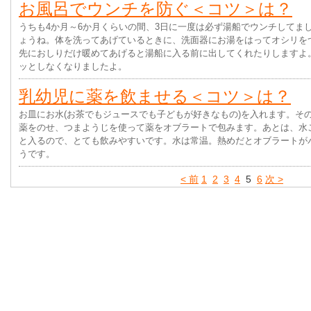
お風呂でウンチを防ぐ＜コツ＞は？
うちも4か月～6か月くらいの間、3日に一度は必ず湯船でウンチしてま
ょうね。体を洗ってあげているときに、洗面器にお湯をはってオシリを
先におしりだけ暖めてあげると湯船に入る前に出してくれたりしますよ
ッとしなくなりましたよ。
乳幼児に薬を飲ませる＜コツ＞は？
お皿にお水(お茶でもジュースでも子どもが好きなもの)を入れます。そ
薬をのせ、つまようじを使って薬をオブラートで包みます。あとは、水
と入るので、とても飲みやすいです。水は常温。熱めだとオブラートが
うです。
< 前
1
2
3
4
5
6
次 >