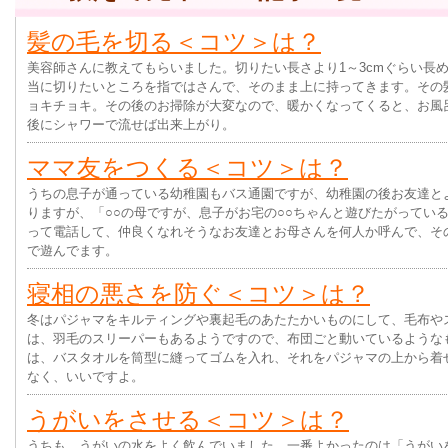
髪の毛を切る＜コツ＞は？
美容師さんに教えてもらいました。切りたい長さより1～3cmぐらい長
当に切りたいところを指ではさんで、そのまま上に持ってきます。その
ョキチョキ。その後のお掃除が大変なので、暖かくなってくると、お風
後にシャワーで流せば出来上がり。
ママ友をつくる＜コツ＞は？
うちの息子が通っている幼稚園もバス通園ですが、幼稚園の後お友達と
りますが、「○○の母ですが、息子がお宅の○○ちゃんと遊びたがってい
って電話して、仲良くなれそうなお友達とお母さんを何人か呼んで、そ
で遊んでます。
寝相の悪さを防ぐ＜コツ＞は？
冬はパジャマをキルティングや裏起毛のあたたかいものにして、毛布や
は、羽毛のスリーパーもあるようですので、布団ごと動いているような
は、バスタオルを筒型に縫ってゴムを入れ、それをパジャマの上から着
なく、いいですよ。
うがいをさせる＜コツ＞は？
うちも、うがいの水をよく飲んでいました。一番よかったのは「うがい