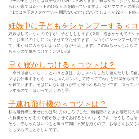
ウチの子どもたちは双子なので2セットあります。義母から「おひな様は
らわが家では2セットのひな人形を飾っていますよ。ゆりママさんの場合
う1つはお子さんのですから問題ないのではないでしょうか?2セット飾
妊娠中に子どもをシャンプーする＜コ
妊娠はしていないのですが、子どもももうすぐ3歳。抱きかかえてのシ
で、お風呂のふちにつかませて立たせてます。ふつうにシャンプーして
て、水が目に入らないようにしながら流します。この時ちゃんとふちに
ちゃうので気をつけてくださいね!
早く寝かしつける＜コツ＞は？
「今日は寝ないな～」というときは、おしゃべりしたり遊んだりして寝
マはお仕事するから、○○ちゃんネンネして待っててね」と部屋から出
か寝ています。そばにいないほうが早く寝られるみたいです。待ってい
ラするので、ほかっておくのも手。
子連れ飛行機の＜コツ＞は？
私も飛行機に乗せたのは6ヶ月のころでした。離着陸のときと着陸前の
の負担がかかるので何か飲ませてあげるといいようです。そうしても泣
そう。赤ちゃんはいつもと違う空間に不安を抱くので、お母さんお父さ
とも安心のもとらしいです。